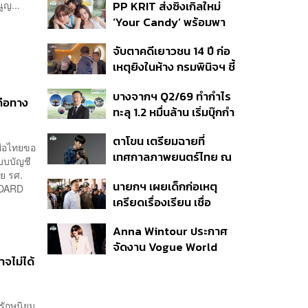
PP KRIT ส่งซิงเกิลใหม่
ูญ...
ปมค้นประวัติคดีกราดยิงที่
‘Your Candy’ พร้อมพา
สหรัฐฯ
ต้าเหนิง และ ณิชา ร่วมมิว
จับตาคดีเยาวชน 14 ปี ก่อ
สิกวิดีโอ
เหตุยิงในห้าง กรมพินิจฯ ชี้
ประพฤติดี-รับการรักษาต่อ
บางจากฯ Q2/69 ทำกำไร
เนื่อง ประเมินปล่อยตัว
มคือทาง
ทะลุ 1.2 หมื่นล้าน เริ่มบุ๊กกำ
ไร ‘SAF’ เชิงพาณิชย์ครั้ง
ตาโขน เตรียมฉายที่
แรก หนุนรายได้ครึ่งปีทะลุ
พื่อไทยขอ
เทศกาลภาพยนตร์ไทย ณ
3.2 แสนล้าน
แบบบัญชี
ประเทศบราซิล
ย รศ.
นายกฯ เผยเด็กก่อเหตุ
NDARD
เครียดเรื่องเรียน เชื่อ
เตรียมการเป็นขั้นตอน ชี้มี
Anna Wintour ประกาศ
กระสุนอีกกว่า 30 นัด หาก
จัดงาน Vogue World
ไม่จบชีวิตตัวเองอาจสูญ
าจไม่ได้
2027 ที่ซานฟรานซิสโก
เสียเพิ่ม
รักษนิยม