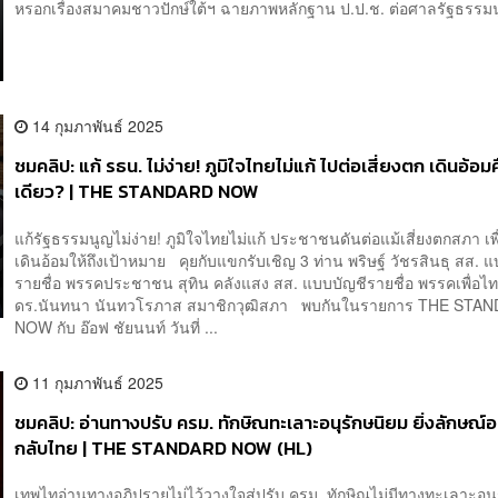
หรอกเรื่องสมาคมชาวปักษ์ใต้ฯ ฉายภาพหลักฐาน ป.ป.ช. ต่อศาลรัฐธรรมน
14 กุมภาพันธ์ 2025
ชมคลิป: แก้ รธน. ไม่ง่าย! ภูมิใจไทยไม่แก้ ไปต่อเสี่ยงตก เดินอ้อ
เดียว? | THE STANDARD NOW
แก้รัฐธรรมนูญไม่ง่าย! ภูมิใจไทยไม่แก้ ประชาชนดันต่อแม้เสี่ยงตกสภา เ
เดินอ้อมให้ถึงเป้าหมาย คุยกับแขกรับเชิญ 3 ท่าน พริษฐ์ วัชรสินธุ สส. 
รายชื่อ พรรคประชาชน สุทิน คลังแสง สส. แบบบัญชีรายชื่อ พรรคเพื่อไท
ดร.นันทนา นันทวโรภาส สมาชิกวุฒิสภา พบกันในรายการ THE STA
NOW กับ อ๊อฟ ชัยนนท์ วันที่ ...
11 กุมภาพันธ์ 2025
ชมคลิป: อ่านทางปรับ ครม. ทักษิณทะเลาะอนุรักษนิยม ยิ่งลักษณ์อ
กลับไทย | THE STANDARD NOW (HL)
เทพไทอ่านทางอภิปรายไม่ไว้วางใจสู่ปรับ ครม. ทักษิณไม่มีทางทะเลาะอนุ