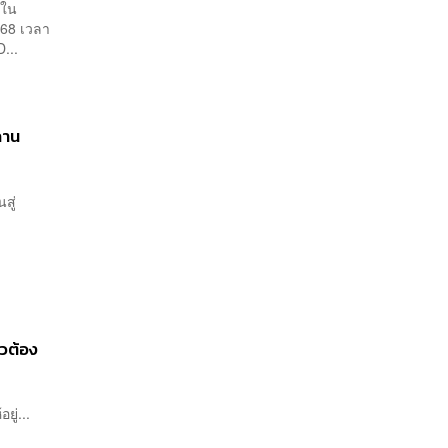
นใน
568 เวลา
...
ถาน
สู่
ยวต้อง
ยู่...