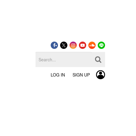
LOG IN
SIGN UP