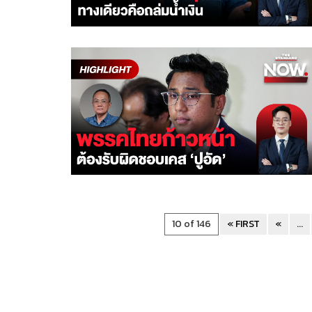
10 of 146
« FIRST
«
...