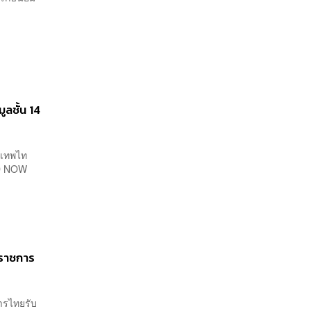
ูลชั้น 14
บ เทพไท
RD NOW
ับราชการ
การไทยรับ