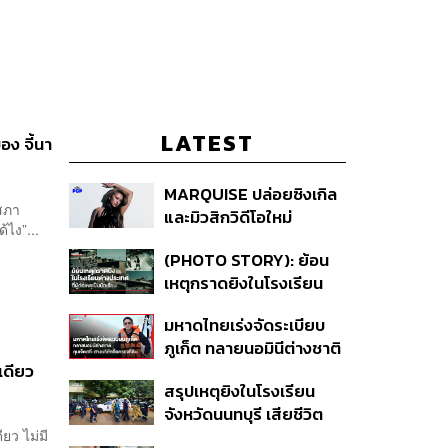
LATEST
อง จี้นา
MARQUISE ปล่อยซิงเกิล
บสภา
และมิวสิกวิดีโอใหม่
้ไง”...
IRONIC ที่เสียดสีความ
(PHOTO STORY): ย้อน
สัมพันธ์สุด Toxic
เหตุกราดยิงในโรงเรียน
ต่างประเทศ ที่ผู้ก่อเหตุเป็น
มหาดไทยเร่งจัดระเบียบ
นักเรียน
ภูเก็ต ทลายนอมินีต่างชาติ
งเดียว
คุมเจ็ตสกี สางบริษัทฮุบ
สรุปเหตุยิงในโรงเรียน
ที่ดิน เคลียร์ใบอนุญาต
จังหวัดนนทบุรี เสียชีวิต
โรงแรมค้าง 7 ปี
รวม 8 ราย โฆษก ตร. เผย
ียว ไม่มี