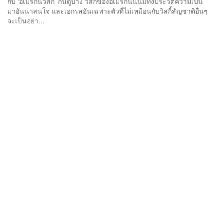
กับ ‘อเมริกันวิสกี้’ กันดูบ้าง วิสกี้ของอเมริกันนั้นมีทั้งประวัติความเป็น
มาอันน่าสนใจ และเอกรสอันเฉพาะตัวที่ไม่เหมือนกับวิสกี้สัญชาติอื่นๆ
จะเป็นอย่า...