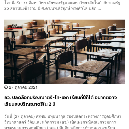
โดยมีอธิการบดีมหาวิทยาลัยของรัฐและมหาวิทยาลัยในกำกับของรัฐ
25 สถาบันเข้าร่วม มี ศ.ดร.นพ.สิริฤกษ์ ทรงศิวิไล ปลัด ...
27 ตุลาคม 2021
อว. ปลดล็อกปริญญาตรี-โท-เอก เรียนกี่ปีก็ได้ อนาคตอาจ
เรียนจบปริญญาตรีใน 2 ปี
วันนี้ (27 ตุลาคม) ศุภชัย ปทุมนากุล รองปลัดกระทรวงการอุดมศึกษา
วิทยาศาสตร์ วิจัยและนวัตกรรม (อว.) เปิดเผยกรณีคณะกรรมการ
มาตรฐานการอุดมศึกษา (กมอ.) มีมติยกเลิกการกำหนดเวลาเรียน