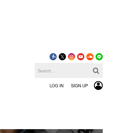
LOG IN
SIGN UP