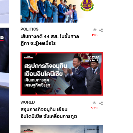
POLITICS
196
เส้นทางคดี 44 สส. ในชั้นศาล
ฎีกา จะรู้ผลเมื่อไร
WORLD
539
สรุปภารกิจอนุทิน เยือน
อินโดนีเซีย ขับเคลื่อนการทูต
เศรษฐกิจเชิงรุก ประกาศหุ้น
ส่วนยุทธศาสตร์ไทย –