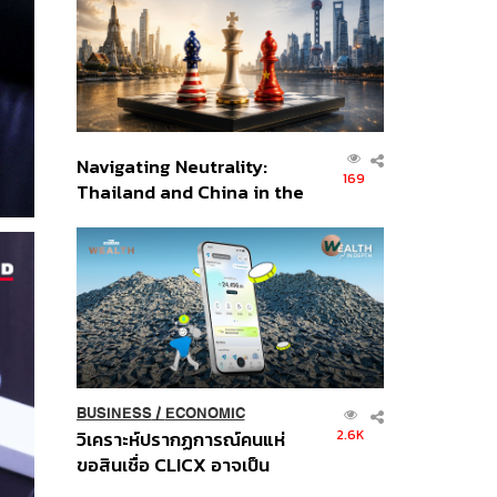
อินโดนีเซีย
Navigating Neutrality:
169
Thailand and China in the
Age of a New Global
Order
BUSINESS
/
ECONOMIC
2.6K
วิเคราะห์ปรากฏการณ์คนแห่
ขอสินเชื่อ CLICX อาจเป็น
เพียงยอดภูเขาน้ำแข็ง ของ