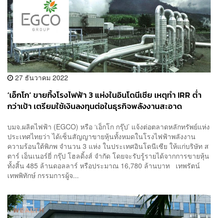
27 ธันวาคม 2022
‘เอ็กโก’ ขายทิ้งโรงไฟฟ้า 3 แห่งในอินโดนีเซีย เหตุทำ IRR ต่ำ
กว่าเป้า เตรียมใช้เงินลงทุนต่อในธุรกิจพลังงานสะอาด
บมจ.ผลิตไฟฟ้า (EGCO) หรือ ‘เอ็กโก กรุ๊ป’ แจ้งต่อตลาดหลักทรัพย์แห่ง
ประเทศไทยว่า ได้เซ็นสัญญาขายหุ้นทั้งหมดในโรงไฟฟ้าพลังงาน
ความร้อนใต้พิภพ จำนวน 3 แห่ง ในประเทศอินโดนีเซีย ให้แก่บริษัท ส
ตาร์ เอ็นเนอร์ยี่ กรุ๊ป โฮลดิ้งส์ จำกัด โดยจะรับรู้รายได้จากการขายหุ้น
ทั้งสิ้น 485 ล้านดอลลาร์ หรือประมาณ 16,780 ล้านบาท เทพรัตน์
เทพพิทักษ์ กรรมการผู้จ...