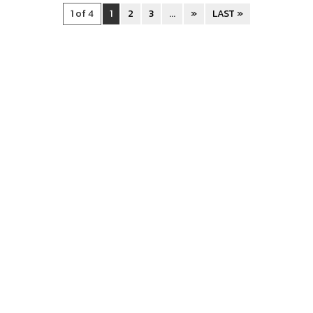
1 of 4
1
2
3
...
»
LAST »