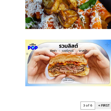
3 of 6
« FIRST