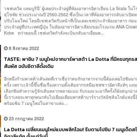
‘เชฟเดวิด แทมบูรินี’ ผู้เคยประจำอยู่ที่ห้องอาหารอิตาเลียน La Scala ใน
สุโขทัย ช่วงประมาณปี 2560-2562 ซึ่งเป็นเวลาที่ห้องอาหารกลับมาเปิดห
ปรับโฉมใหม่ โดยมีเชฟเดวิดรับหน้าที่เป็นเฮดเชฟประจำห้องอาหาร ก่อน
ประจำอยู่ที่ประเทศญี่ปุ่น ในห้องอาหารอิตาเลียนของโรงแรม ANA Crow
Kobe ทว่าตอนนี้ เชฟเดวิดกำลังจะบินกลับมาเยี่ยมค...
8 สิงหาคม 2022
TASTE: พาชิม 7 เมนูใหม่จากบาร์พาสต้า La Dotta ที่มีครบทุกรส
สัมผัส ฉบับอิตาลีดั้งเดิม
อีกหนึ่งร้านพาสต้าเส้นสดที่เราเชื่อว่าคนรักอาหารจานนี้ต้องเคยไปชิมมา
ครั้ง เพราะเจ้านี้ขึ้นชื่อเรื่องความดั้งเดิมจากรสมือเชฟชาวอิตาลีแท้ๆ แถม
เลือกชิมทำความรู้จักเส้นหลากหลายแบบ รับรองแวะมากี่ครั้งก็ยังสนุกน่
นี้เราเลยจะพาทุกคนกลับไปเยี่ยมเยียนพาสต้าบาร์รางวัลมิชลินไกด์แห่งนี้อี
พร้อมชิม 7 เมนูใหม่ในสาขาแห่ง...
23 กรกฎาคม 2022
La Dotta เปลี่ยนเมนูใหม่แบบพลิกโฉม! รีบตามไปชิม 7 เมนูเด็ดสไ
อิตาลีแท้ๆ ตั้งแต่วันนี้