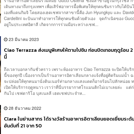
ร้านอาหารอิตาเลียนร่วมสมัย ‘Gucci Osteria’ ซึ่งมีสาขาอยู่ในกรุงโซล ก
เดินทางมาถึงกรุงเทพฯ เพื่อเสิร์ฟอาหารมื้อพิเศษให้ทุกคนชิมราวกับได้บินไ
เองที่แดนกิมจิ โดยสองเฮดเชฟจากสาขานี้คือ Jun Hyungkyu และ David
Cardellini จะบินมาทำอาหารให้ทุกคนชิมด้วยตัวเอง จุดกำเนิดของ Gucc
อยู่ในประเทศอิตาลี เกิดจากการร่วมมือระหว่างเชฟ...
23 มีนาคม 2023
Ciao Terrazza ส่งเมนูพิเศษให้ตามไปชิม ก่อนปิดเทอมฤดูร้อน 
นี้
ถึงเวลาบอกลากันชั่วคราว เพราะห้องอาหาร Ciao Terrazza จะปิดให้บริ
นี้ของทุกปี เนื่องจากเป็นร้านอาหารอิตาเลียนกลางแจ้งที่อยู่ติดริมแม่น้ำ 
จะปล่อยให้ทุกคนมานั่งดินเนอร์ท่ามกลางแสงแดดก็อาจร้อนไปสักหน่อย ท
เปิดให้บริการฤดูหนาว เราว่าที่นี่บรรยากาศโรแมนติกไม่เบาเลยล่ะ แต่
กันไป เชฟดาริโอ บุสเนลลี เฮดเชฟประจำห...
28 ธันวาคม 2022
Clara ในย่านสาทร ได้รางวัลร้านอาหารอิตาเลียนยอดเยี่ยมระดั
อันดับที่ 21 จาก 50