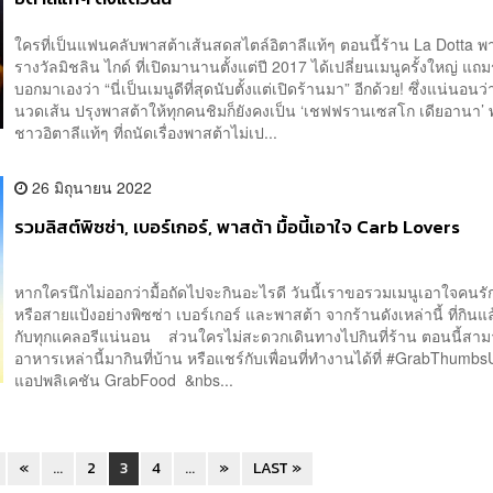
ใครที่เป็นแฟนคลับพาสต้าเส้นสดสไตล์อิตาลีแท้ๆ ตอนนี้ร้าน La Dotta พ
รางวัลมิชลิน ไกด์ ที่เปิดมานานตั้งแต่ปี 2017 ได้เปลี่ยนเมนูครั้งใหญ่ แถม
บอกมาเองว่า “นี่เป็นเมนูดีที่สุดนับตั้งแต่เปิดร้านมา” อีกด้วย! ซึ่งแน่นอนว่า
นวดเส้น ปรุงพาสต้าให้ทุกคนชิมก็ยังคงเป็น ‘เชฟฟรานเซสโก เดียอานา’ พ
ชาวอิตาลีแท้ๆ ที่ถนัดเรื่องพาสต้าไม่เป...
26 มิถุนายน 2022
รวมลิสต์พิซซ่า, เบอร์เกอร์, พาสต้า มื้อนี้เอาใจ Carb Lovers
หากใครนึกไม่ออกว่ามื้อถัดไปจะกินอะไรดี วันนี้เราขอรวมเมนูเอาใจคนรั
หรือสายแป้งอย่างพิซซ่า เบอร์เกอร์ และพาสต้า จากร้านดังเหล่านี้ ที่กินแล้
กับทุกแคลอรีแน่นอน ส่วนใครไม่สะดวกเดินทางไปกินที่ร้าน ตอนนี้สามา
อาหารเหล่านี้มากินที่บ้าน หรือแชร์กับเพื่อนที่ทำงานได้ที่ #GrabThumb
แอปพลิเคชัน GrabFood &nbs...
«
...
2
3
4
...
»
LAST »