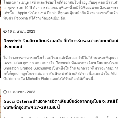
โดยเฉพาะเมนูพาสต้าและรีซอตโตที่ต้องกลับไปซ้ำอยู่เรื่อยๆ ตอนนี้ร้าน
อายุครบรอบ 10 ปี ด้วยการปล่อยเมนูพิเศษที่จะมีให้ชิมเฉพาะเดือนพฤษภา
เท่านั้น Appia นำโดยเชฟ Paolo ที่ทุกคนคุ้นหน้ากันดี เพราะเขาเป็นเจ้
พิซซ่า Peppina ที่ได้รางวัลยอดเยี่ยมอัน...
16 เมษายน 2023
Rossini’s ร้านอิตาเลียนร่วมสมัย ที่ได้การรับรองว่าอร่อยเหมือนกิ
ประเทศแม่
ไม่ว่าวงการอาหารจะวิ่งเร็วแค่ไหน แต่เชื่อเถอะว่ามีไม่กี่ร้านหรอกที่คุณจ
เพราะอร่อย ถูกปาก และสบายใจ Rossini’s ห้องอาหารอิตาเลียนของโรง
Sheraton Grande Sukhumvit เป็นหนึ่งในร้านดังกล่าว ที่ไม่ว่าจะกลับมากิ
ครั้งก็ถูกปากถูกใจเราเสมอ การันตีรสชาติด้วยลิสต์รายชื่อแนะนำใน Mich
Guide รางวัล Michelin Plate และยังได้รับเลือกให้เป็นหนึ่...
11 เมษายน 2023
Gucci Osteria ร้านอาหารอิตาเลียนชื่อดังจากกรุงโซล จะมาเสิร์
พิเศษที่กรุงเทพฯ 27-29 เม.ย. นี้