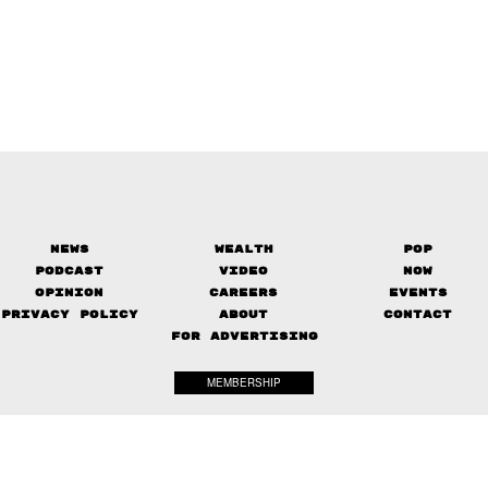
News
Wealth
Pop
Podcast
Video
Now
Opinion
Careers
Events
Privacy Policy
About
Contact
FOR ADVERTISING
MEMBERSHIP