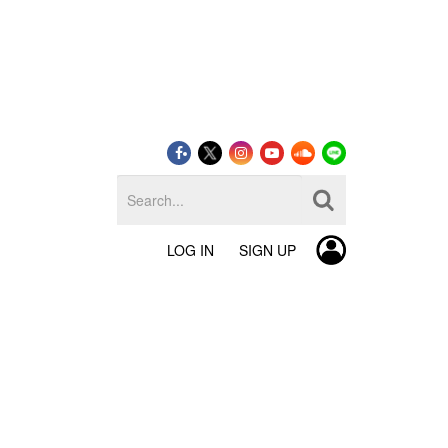
LOG IN
SIGN UP