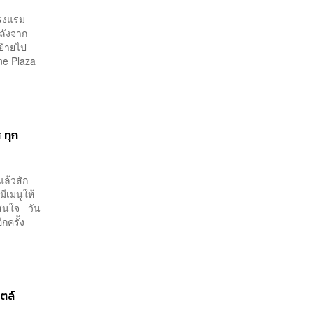
โรงแรม
ลังจาก
ย้ายไป
ne Plaza
 ทุก
แล้วสัก
มีเมนูให้
าสนใจ วัน
กครั้ง
ตล์