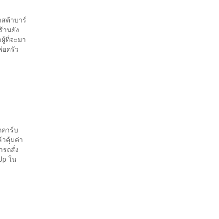
าสต้าบาร์
ร้านยัง
ผู้ที่จะมา
่อครัว
กคาร์บ
วคุ้มค่า
รถสั่ง
sUp ใน