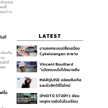
กำลังฉลอง
คมนี้
าของร้าน
LATEST
นที่
งานออกแบบเปลี่ยนเมือง
ะเลือกกิน
Cykelslangen สะพาน
แรม
จักรยานลอยฟ้าใน
นอีกกี่
Vincent Bouillard
โคเปนเฮเกน ทางสัญจร
elin
“นวัตกรรมไม่ได้หมายถึง
ของเมืองที่น่าอยู่
การคิดของใหม่เสมอไป”
MARQUISE ปล่อยซิงเกิล
และมิวสิกวิดีโอใหม่
IRONIC ที่เสียดสีความ
ฟมื้อ
(PHOTO STORY): ย้อน
สัมพันธ์สุด Toxic
เหตุกราดยิงในโรงเรียน
ต่างประเทศ ที่ผู้ก่อเหตุเป็น