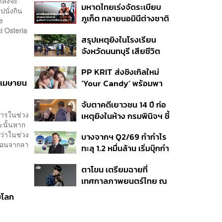
ำลังจะ
มหาดไทยเร่งจัดระเบียบ
นักเรียน
ปนั่งกิน
ภูเก็ต ทลายนอมินีต่างชาติ
e
คุมเจ็ตสกี สางบริษัทฮุบ
i Osteria
สรุปเหตุยิงในโรงเรียน
ที่ดิน เคลียร์ใบอนุญาต
จังหวัดนนทบุรี เสียชีวิต
โรงแรมค้าง 7 ปี
รวม 8 ราย โฆษก ตร. เผย
PP KRIT ส่งซิงเกิลใหม่
ปมค้นประวัติคดีกราดยิงที่
2 เมษายน
‘Your Candy’ พร้อมพา
สหรัฐฯ
ต้าเหนิง และ ณิชา ร่วมมิว
จับตาคดีเยาวชน 14 ปี ก่อ
สิกวิดีโอ
การในช่วง
เหตุยิงในห้าง กรมพินิจฯ ชี้
ฉะนั้นหาก
ประพฤติดี-รับการรักษาต่อ
ว่าในช่วง
บางจากฯ Q2/69 ทำกำไร
เนื่อง ประเมินปล่อยตัว
ก่อนจากลา
ทะลุ 1.2 หมื่นล้าน เริ่มบุ๊กกำ
ไร ‘SAF’ เชิงพาณิชย์ครั้ง
ตาโขน เตรียมฉายที่
แรก หนุนรายได้ครึ่งปีทะลุ
เทศกาลภาพยนตร์ไทย ณ
3.2 แสนล้าน
ประเทศบราซิล
บโลก