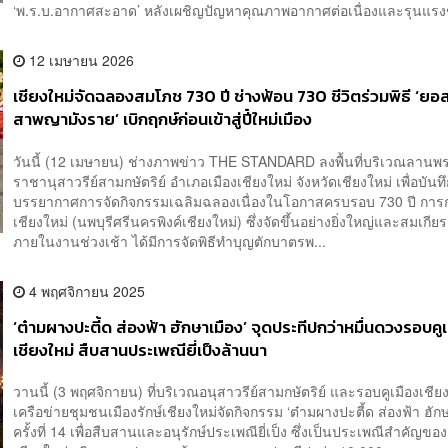
‘พ.ร.บ.อากาศสะอาด’ หลังเผชิญปัญหาคุณภาพอากาศต่อเนื่องและรุนแรงขึ
12 เมษายน 2026
เชียงใหม่จัดฉลองสมโภช 730 ปี ช่างฟ้อน 730 ชีวิตร่วมพิธี ‘ยอ
สาพญามังราย’ เบิกฤกษ์ก่อนเข้าสู่ปี๋ใหม่เมือง
วันนี้ (12 เมษายน) ช่างภาพข่าว THE STANDARD ลงพื้นที่บริเวณลาน
ราชานุสาวรีย์สามกษัตริย์ อำเภอเมืองเชียงใหม่ จังหวัดเชียงใหม่ เพื่อบัน
บรรยากาศการจัดกิจกรรมเฉลิมฉลองเนื่องในโอกาสครบรอบ 730 ปี การก่อ
เชียงใหม่ (นพบุรีศรีนครพิงค์เชียงใหม่) ซึ่งจัดขึ้นอย่างยิ่งใหญ่และสมเกีย
ภายในงานช่วงเช้า ได้มีการจัดพิธีทำบุญตักบาตรพ...
4 พฤศจิกายน 2025
‘ต๋ามผางปะตี้ด ส่องฟ้า ฮักษาเมือง’ จุดประทีปกว่าหมื่นดวงรอบคู
เชียงใหม่ สืบสานประเพณียี่เป็งล้านนา
วานนี้ (3 พฤศจิกายน) ที่บริเวณอนุสาวรีย์สามกษัตริย์ และรอบคูเมืองเชีย
เครือข่ายชุมชนเมืองรักษ์เชียงใหม่จัดกิจกรรม ‘ต๋ามผางปะตี้ด ส่องฟ้า ฮักษ
ครั้งที่ 14 เพื่อสืบสานและอนุรักษ์ประเพณียี่เป็ง ซึ่งเป็นประเพณีสำคัญของ