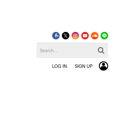
LOG IN
SIGN UP