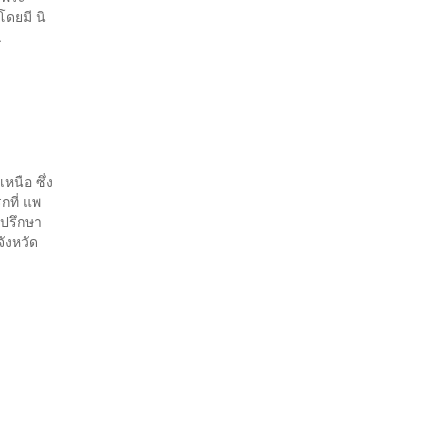
ดยมี นิ
.
หนือ ซึ่ง
กที่ แพ
่ปรึกษา
จังหวัด