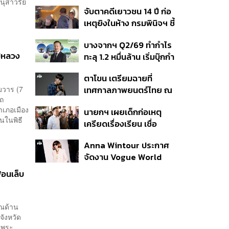
ต้าเหนิง และ ณิชา ร่วมมิว
ุสาวรีย์
จับตาคดีเยาวชน 14 ปี ก่อ
สิกวิดีโอ
เหตุยิงในห้าง กรมพินิจฯ ชี้
ประพฤติดี-รับการรักษาต่อ
บางจากฯ Q2/69 ทำกำไร
เนื่อง ประเมินปล่อยตัว
ปีหลวง
ทะลุ 1.2 หมื่นล้าน เริ่มบุ๊กกำ
ไร ‘SAF’ เชิงพาณิชย์ครั้ง
ตาโขน เตรียมฉายที่
แรก หนุนรายได้ครึ่งปีทะลุ
ตมวาร (7
เทศกาลภาพยนตร์ไทย ณ
3.2 แสนล้าน
าถ
ประเทศบราซิล
เภอเมือง
นายกฯ เผยเด็กก่อเหตุ
านในพิธี
เครียดเรื่องเรียน เชื่อ
เตรียมการเป็นขั้นตอน ชี้มี
Anna Wintour ประกาศ
กระสุนอีกกว่า 30 นัด หาก
จัดงาน Vogue World
ไม่จบชีวิตตัวเองอาจสูญ
2027 ที่ซานฟรานซิสโก
เสียเพิ่ม
้อนเล็บ
วณด้าน
จังหวัด
จพระ