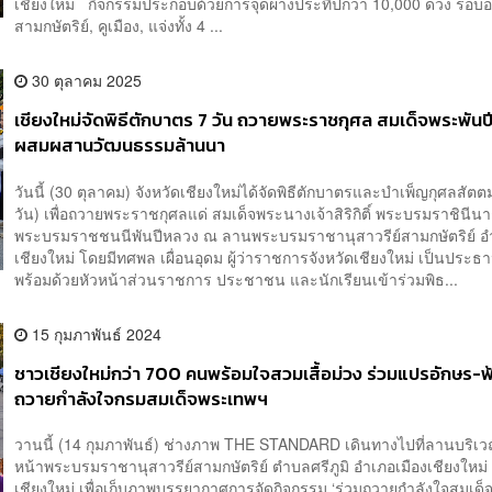
เชียงใหม่ กิจกรรมประกอบด้วยการจุดผางประทีปกว่า 10,000 ดวง รอบอน
สามกษัตริย์, คูเมือง, แจ่งทั้ง 4 ...
30 ตุลาคม 2025
เชียงใหม่จัดพิธีตักบาตร 7 วัน ถวายพระราชกุศล สมเด็จพระพัน
ผสมผสานวัฒนธรรมล้านนา
วันนี้ (30 ตุลาคม) จังหวัดเชียงใหม่ได้จัดพิธีตักบาตรและบำเพ็ญกุศลสัต
วัน) เพื่อถวายพระราชกุศลแด่ สมเด็จพระนางเจ้าสิริกิติ์ พระบรมราชินีน
พระบรมราชชนนีพันปีหลวง ณ ลานพระบรมราชานุสาวรีย์สามกษัตริย์ อำ
เชียงใหม่ โดยมีทศพล เผื่อนอุดม ผู้ว่าราชการจังหวัดเชียงใหม่ เป็นประธ
พร้อมด้วยหัวหน้าส่วนราชการ ประชาชน และนักเรียนเข้าร่วมพิธ...
15 กุมภาพันธ์ 2024
ชาวเชียงใหม่กว่า 700 คนพร้อมใจสวมเสื้อม่วง ร่วมแปรอักษร-ฟ
ถวายกำลังใจกรมสมเด็จพระเทพฯ
วานนี้ (14 กุมภาพันธ์) ช่างภาพ THE STANDARD เดินทางไปที่ลานบริเ
หน้าพระบรมราชานุสาวรีย์สามกษัตริย์ ตำบลศรีภูมิ อำเภอเมืองเชียงใหม่ 
เชียงใหม่ เพื่อเก็บภาพบรรยากาศการจัดกิจกรรม ‘ร่วมถวายกำลังใจสมเด็