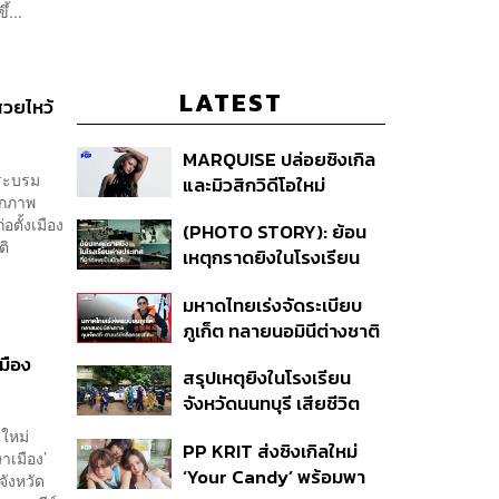
้...
LATEST
สวยไหว้
MARQUISE ปล่อยซิงเกิล
พระบรม
และมิวสิกวิดีโอใหม่
ทึกภาพ
IRONIC ที่เสียดสีความ
ตั้งเมือง
(PHOTO STORY): ย้อน
สัมพันธ์สุด Toxic
รติ
เหตุกราดยิงในโรงเรียน
ต่างประเทศ ที่ผู้ก่อเหตุเป็น
มหาดไทยเร่งจัดระเบียบ
นักเรียน
ภูเก็ต ทลายนอมินีต่างชาติ
คุมเจ็ตสกี สางบริษัทฮุบ
เมือง
สรุปเหตุยิงในโรงเรียน
ที่ดิน เคลียร์ใบอนุญาต
จังหวัดนนทบุรี เสียชีวิต
โรงแรมค้าง 7 ปี
รวม 8 ราย โฆษก ตร. เผย
งใหม่
PP KRIT ส่งซิงเกิลใหม่
ปมค้นประวัติคดีกราดยิงที่
าเมือง’
‘Your Candy’ พร้อมพา
สหรัฐฯ
จังหวัด