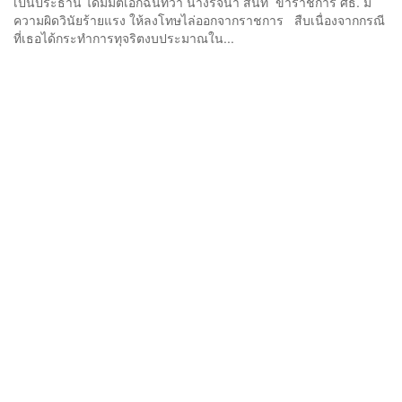
เป็นประธาน ได้มีมติเอกฉันท์ว่า นางรจนา สินที ข้าราชการ ศธ. มี
ความผิดวินัยร้ายแรง ให้ลงโทษไล่ออกจากราชการ สืบเนื่องจากกรณี
ที่เธอได้กระทำการทุจริตงบประมาณใน...