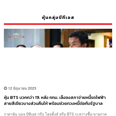
หุ้นกลุ่มบีทีเอส
12 มิถุนายน 2023
หุ้น BTS บวกกว่า 1% หลัง กทม. เล็งชงสภาจ่ายหนี้รถไฟฟ้า
สายสีเขียวบางส่วนคืนให้ พร้อมช่วยทวงหนี้ต่อกับรัฐบาล
ราคาหุ้น บมจ.บีทีเอส กรุ๊ป โฮลดิ้งส์ หรือ BTS ระหว่างซื้อ-ขายภาค