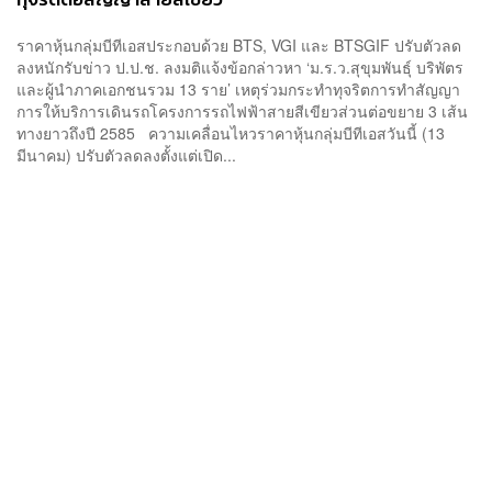
ราคาหุ้นกลุ่มบีทีเอสประกอบด้วย BTS, VGI และ BTSGIF ปรับตัวลด
ลงหนักรับข่าว ป.ป.ช. ลงมติแจ้งข้อกล่าวหา ‘ม.ร.ว.สุขุมพันธุ์ บริพัตร
และผู้นำภาคเอกชนรวม 13 ราย’ เหตุร่วมกระทำทุจริตการทำสัญญา
การให้บริการเดินรถโครงการรถไฟฟ้าสายสีเขียวส่วนต่อขยาย 3 เส้น
ทางยาวถึงปี 2585 ความเคลื่อนไหวราคาหุ้นกลุ่มบีทีเอสวันนี้ (13
มีนาคม) ปรับตัวลดลงตั้งแต่เปิด...