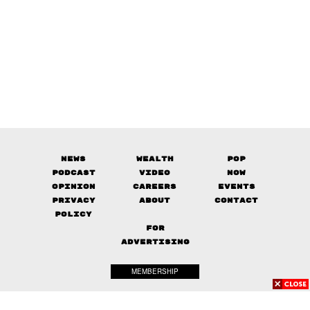
News
Wealth
Pop
Podcast
Video
Now
Opinion
Careers
Events
Privacy
About
Contact
Policy
FOR
ADVERTISING
MEMBERSHIP