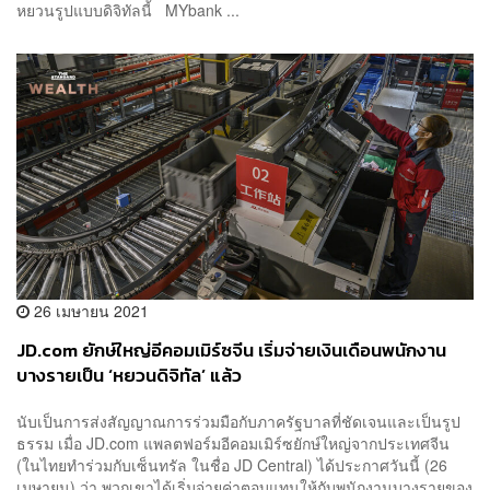
หยวนรูปแบบดิจิทัลนี้ MYbank ...
26 เมษายน 2021
JD.com ยักษ์ใหญ่อีคอมเมิร์ซจีน เริ่มจ่ายเงินเดือนพนักงาน
บางรายเป็น ‘หยวนดิจิทัล’ แล้ว
นับเป็นการส่งสัญญาณการร่วมมือกับภาครัฐบาลที่ชัดเจนและเป็นรูป
ธรรม เมื่อ JD.com แพลตฟอร์มอีคอมเมิร์ซยักษ์ใหญ่จากประเทศจีน
(ในไทยทำร่วมกับเซ็นทรัล ในชื่อ JD Central) ได้ประกาศวันนี้ (26
เมษายน) ว่า พวกเขาได้เริ่มจ่ายค่าตอบแทนให้กับพนักงานบางรายของ