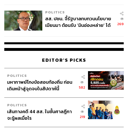
ไทยพลัส’ เฟส 2 รอประเมินความ
เหมาะสม
POLITICS
สส. ปชน. จี้รัฐบาลทบทวนนโยบาย
269
เมียนมา ต้อนรับ ‘มินอ่องหล่าย’ ได้
แค่สัญญาว่างเปล่า
EDITOR'S PICKS
POLITICS
มหากาพย์โกงข้อสอบท้องถิ่น ก่อน
582
เดินหน้าสู่จุดจบในสัปดาห์นี้
POLITICS
เส้นทางคดี 44 สส. ในชั้นศาลฎีกา
219
จะรู้ผลเมื่อไร