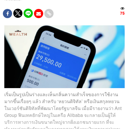
75
เริ่มเป็นรูปเป็นร่างและเห็นกลิ่นความสำเร็จของการใช้งาน
มากขึ้นเรื่อยๆ แล้ว สำหรับ ‘หยวนดิจิทัล’ หรือเงินสกุลหยวน
ในเวอร์ชันดิจิทัลที่พัฒนาโดยรัฐบาลจีน เมื่อมีรายงานว่า Ant
Group ฟินเทคยักษ์ใหญ่ในเครือ Alibaba จะกลายเป็นผู้ให้
บริการทางการเงินขนาดใหญ่จากฝั่งเอกชนรายแรก ที่จะ
ทำงานร่วมกับรัฐบาลในการทดสอบใช้งานเงินหยวนรูปแบบ