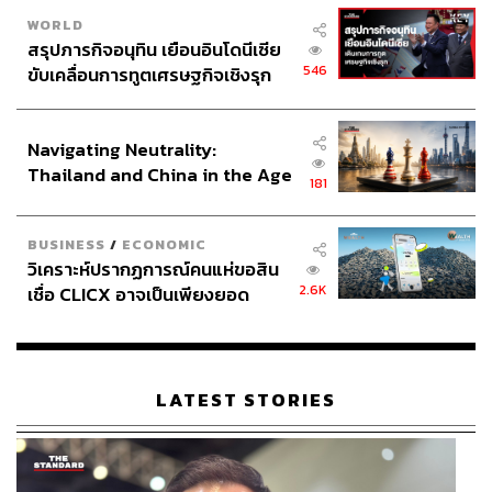
WORLD
สรุปภารกิจอนุทิน เยือนอินโดนีเซีย
546
ขับเคลื่อนการทูตเศรษฐกิจเชิงรุก
ประกาศหุ้นส่วนยุทธศาสตร์ไทย –
อินโดนีเซีย
Navigating Neutrality:
Thailand and China in the Age
181
of a New Global Order
BUSINESS
/
ECONOMIC
วิเคราะห์ปรากฏการณ์คนแห่ขอสิน
2.6K
เชื่อ CLICX อาจเป็นเพียงยอด
ภูเขาน้ำแข็ง ของปัญหาหนี้ครัว
เรือนไทยที่ถูกซุกไว้
LATEST STORIES