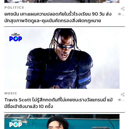
POLITICS
ยศชนัน เคาะแผนความปลอดภัยในรั้วโรงเรียน 90 วัน ส่ง
...
นักสุขภาพจิตดูแล-คุมเข้มคัดกรองสิ่งผิดกฎหมาย
MUSIC
Travis Scott ไม่รู้สึกกดดันที่ไม่เคยชนะรางวัลแกรมมี่ แม้
...
มีชื่อเข้าชิงมาแล้ว 10 ครั้ง