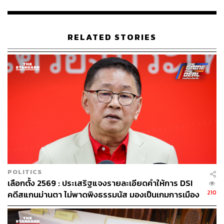
https://www.voanews.com/east-asia-pacific/voa-new
s-china/chinas-central-bank-works-ant-tencent-devel
op-digital-currency
RELATED STORIES
สามารถติดตาม THE STANDARD WEALTH
ผ่านแอปพลิเคชันต่างๆ ที่คุณสะดวกหรือใช้งานอยู่แล้วได้เลย
TAGS:
สกุลเงินดิจิทัล
หยวนดิจิทัล
Ant Group
POLITICS
เลือกตั้ง 2569 : ประเสริฐแจงรายละเอียดคำให้การ DSI
210
คดีสแกนม่านตา ไม่พาดพิงธรรมนัส มองเป็นเกมการเมือง
ขุดประเด็นตั้งแต่ก่อนเลือกตั้ง