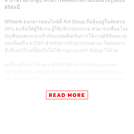
ดิจิทัลนี้
MYbank ธนาคารออนไลน์ที่ Ant Group ถือหุ้นอยู่ในสัดส่วน
30% จะเริ่มให้ผู้ใช้งาน ผู้ใช้บริการบางราย สามารถเชื่อมโยง
บัญชีของพวกเขาเข้ากับแอปพลิเคชันการใช้งานดิจิทัลหยวน
ของจีนหรือ e-CNY สำหรับการทำธุรกรรมต่างๆ โดยเฉพาะ
ซึ่งฟีเจอร์ใหม่นี้ยังเปิดให้ใช้งานผ่านแอปฯ Alipay ได้ด้วย
จุดนี้เองที่จะทำให้หยวนดิจิทัลได้รับการใช้งานอย่างแพร่
หลาย เนื่องจาก Alipay ถือเป็นช่องทางการทำธุรกรรมผ่าน
สมาร์ทโฟนที่ได้รับความนิยมเป็นลำดับต้นๆ ของพลเมืองจีน
“ในฐานะหนึ่งในผู้เข้าร่วมการทดลองใช้ e-CNY นั้น MYbank
READ MORE
โดย Ant Group หยวนดิจิทัลจะก้าวไปสู่การทดสอบใช้งาน
อย่างต่อเนื่องตามข้อตกลงโดยรวมของธนาคารประชาชน
จีน โดยที่ทั้ง MYbank และ Ant Group ก็ยังจะให้ความร่วมมือ
ทั้งในภาคการวิจัยและพัฒนา e-CNY อีกด้วย” MYbank ให้
ข้อมูลผ่านแถลงการณ์