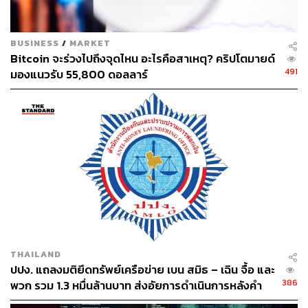
BUSINESS
/
MARKET
Bitcoin จะร่วงไปถึงจุดไหน อะไรคือสาเหตุ? คริปโตมายด์
491
มองแนวรับ 55,800 ดอลลาร์
THAILAND
ปปง. แถลงมติยึดทรัพย์เครือข่าย เบน สมิธ – เฉิน จื้อ และ
386
พวก รวม 1.3 หมื่นล้านบาท ส่งอัยการดำเนินการหลังคำ
คัดค้านฟังไม่ขึ้น