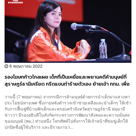
8 พฤษภาคม 2022
รองโฆษกก้าวไกลเผย เด็กที่เป็นเหยื่อและพยานคดีค้ามนุษย์ที่
สุราษฎร์ธานีเครียด กรีดแขนทำร้ายตัวเอง ย้ายเข้า กทม. เพื่อ
ความปลอดภัยแล้ว
วานนี้ (7 พฤษภาคม) จากกรณีการค้ามนุษย์ด้วยการนำเด็กมาแสวงหา
ประโยชน์ทางเพศ ซึ่งภายหลังตำรวจเข้าช่วยเหลือและนำเด็กๆ ให้เข้า
รับการฟื้นฟูที่บ้านพักเด็กและครอบครัวจังหวัดสุราษฎร์ธานี ต่อมามี
ข่าวว่า มีรองอธิบดีในสังกัดกระทรวงการพัฒนาสังคมและความมั่นคง
ของมนุษย์ (พม.) ท่านหนึ่ง โทรศัพท์ไปสั่งการให้เจ้าหน้าที่ข่มขู่เด็กให้
ปกปิดชื่อผู้ใช้บริการ และมีรายงานว่...