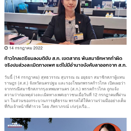
14 กรกฎาคม 2022
ก้าวไกลเตรียมลงมติขับ ส.ก. เขตสาทร พ้นสมาชิกหากทำผิด
จริงปมล่วงละเมิดทางเพศ แต่ไม่มีอำนาจบังคับลาออกจาก ส.ก.
วันนี้ (14 กรกฎาคม) สุทธวรรณ สุบรรณ ณ อยุธยา สมาชิกสภาผู้แทน
ราษฎร (ส.ส.) จังหวัดนครปฐม และรองโฆษกพรรคก้าวไกล เปิดเผยว่า
จากกรณีสมาชิกสภากรุงเทพมหานคร (ส.ก.) พรรคก้าวไกล ถูกแจ้ง
ความว่าก่อเหตุล่วงละเมิดทางเพศเยาวชนเมื่อวันที่ 12 กรกฎาคมที่ผ่าน
มา ในส่วนของกระบวนการยุติธรรม พรรคได้ให้ความร่วมมืออย่างเต็ม
ที่กับเจ้าหน้าที่ตำรวจ โดย ภัทราภรณ์ เก่งรุ่งเรือ...