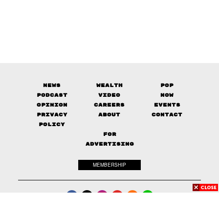
News
Wealth
Pop
Podcast
Video
Now
Opinion
Careers
Events
Privacy
About
Contact
Policy
FOR
ADVERTISING
MEMBERSHIP
© 2017-
2026
The Standard. All rights reserved.