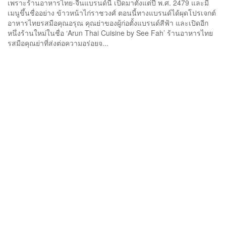
เพราะร้านอาหารไทย-จีนแบรนด์นี้ เปิดมาตั้งแต่ปี พ.ศ. 2479 และมี
เมนูขึ้นชื่ออย่าง ข้าวหน้าไก่ราชวงศ์ ตอนนี้ทางแบรนด์ได้ผุดโปรเจกต์
อาหารไทยรสมือคุณอรุณ คุณย่าของผู้ก่อตั้งแบรนด์สีฟ้า และเปิดอีก
หนึ่งร้านใหม่ในชื่อ ‘Arun Thai Cuisine by See Fah’ ร้านอาหารไทย
รสมือคุณย่าที่ส่งต่อความอร่อยจ...