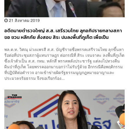
21 สิงหาคม 2019
อดีตนายตำรวจใหญ่ ส.ส. เสรีรวมไทย ลุกอภิปรายกลางสภา
ขอ ชวน หลีกภัย สั่งสอบ สิระ ปมลงพื้นที่ภูเก็ต เพื่อเป็น
บรรทัดฐานต่อไป
พล.ต.ท. วิศณุ ม่วงแพรสี ส.ส. บัญชีรายชื่อพรรคเสรีรวมไทย ลุกขึ้นหา
รือต่อที่ประชุมสภาผู้แทนราษฎร ต่อกรณีที่ สิระ เจนจาคะ ลงพื้นที่ภูเก็ต
ซึ่งเจ้าตัวเป็น ส.ส. กทม. หลักสี่ พรรคพลังประชารัฐ แต่ลงไปทวงคืน
ผืนป่าที่ภูเก็ต โดยพรรคออกมาบอกว่าไม่รับรู้ด้วย อีกกรณีคือพฤติกรรม
ที่ปฏิบัติต่อตำรวจ อาจเข้าข่ายผิดรัฐธรรมนูญกฎหมายอาญาและ
ประมวลจริยธรรม จึงขอเรียกร้อง...