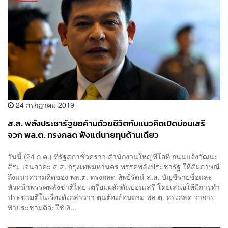
24 กรกฎาคม 2019
ส.ส. พลังประชารัฐขอค้านด้วยชีวิตกับแนวคิดเปิดบ่อนเสรี
จวก​ พล.ต. ทรงกลด ฟังแต่นายทุนด้านเดียว
วันนี้​ (24​ ก.ค.)​ ที่รัฐสภาชั่วคราว สำนักงานใหญ่ทีโอที​ ถนนแจ้งวัฒนะ​
สิระ​ เจนจาคะ ส.ส. กรุงเทพ​มหานคร​ พรรคพลังประชารัฐ ให้​สัมภาษณ์​
ถึงแนวความคิดของ​ พล.ต. ทรงกลด​ ทิพย์​รัตน์​ ส.ส. บัญชี​รายชื่อ​และ
หัวหน้าพรรคพลังชาติไทย​ เตรียมผลักดัน​บ่อนเสรี​ โดยเสนอให้มีการทำ
ประชามติในเรื่องดังกล่าวว่า​ ตนต้องย้อนถาม พล.ต. ทรงกลด​ ว่าการ
ทำประชามติจะใช้เงิ...