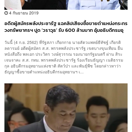
4 กันยายน 2019
อดีตผู้สมัครพลังประชารัฐ แฉคลิปเสียงซื้อขายตำแหน่งกระทร
วงทรัพยากรฯ ปูด ‘วราวุธ’ รับ 600 ล้านบาท อุ้มอธิบดีกรมอุ
ทยานฯ
วันนี้ (4 ก.ย. 2562) ที่รัฐสภา เกียกกาย นายสัตวแพทย์ธีทัชฐ์ เกียรติ
ลดารมย์ อดีตผู้สมัคร ส.ส. พรรคพลังประชารัฐ เขตบางขุนเทียน ยื่น
หนังสือถึง พลเอก ประวิตร วงษ์สุวรรณ รองนายกรัฐมนตรี ผ่าน สิระ
เจนจาคะ ส.ส. กทม. พรรคพลังประชารัฐ ร้องเรียนธัญญา เนติธรรม
กุล อธิบดีกรมอุทยานแห่งชาติ สัตว์ป่า และพันธุ์พืช โดยกล่าวหาว่า
ธัญญาซื้อขายตำแหน่งอธิบดีกรมอุทยานฯ เ...