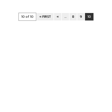
10 of 10
« FIRST
«
...
8
9
10