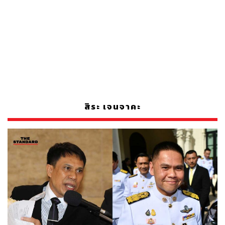
สิระ เจนจาคะ