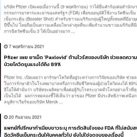
บริษัท Pfizer เปิดเผยเมื่อวานนี้ (9 พฤศจิกายน) ว่าได้ยื่นคำร้องต่อสำนั
กรรมการอาหารและยาของสหรัฐฯ (FDA) เพื่อขออนุมัติใช้งานวัคซีนเข็ม 
เข็มกระตุ้น (Booster Shot) สำหรับชาวอเมริกันกลุ่มผู้ใหญ่ทั้งหมดที่มีอายุต
ปีขึ้นไป โดยถือเป็นความเคลื่อนไหวล่าสุดที่จะเพิ่มจำนวนชาวอเมริกันที่มีสิ
การฉีดวัคซีนเข็ม 3 ได้เป็นอย่างมาก ...
7 พฤศจิกายน 2021
Pfizer เผย ยาเม็ด ‘Paxlovid’ ​ต้านไวรัสของบริษัท ช่วยลดความ
ป่วยโควิดรุนแรงได้ถึง 89%
Pfizer Inc. เปิดเผยว่า ยารักษาโควิดที่อยู่ระหว่างการวิจัยของบริษัท ช่ว
ในการรักษาตัวในโรงพยาบาลหรือการเสียชีวิตของผู้ป่วยโควิดลงได้ 89%
อีโอให้คำมั่นว่า บริษัทจะผลิตยาเพื่อต่อสู้กับโรคระบาดทั่วโลกอย่างเร็วที่สุ
เป็นไปได้ ผลการทดลองชี้ให้เห็นว่า ยาของ Pfizer มีประสิทธิภาพเหนือ
ลนูพิราเวียร์ของบริษัท Merck ...
20 กันยายน 2021
แพทย์ที่ปรึกษาทำเนียบขาวระบุ การตัดสินใจของ FDA ที่ไม่สนับ
ฉีดวัคซีนเข็มกระตุ้นให้บุคคลทั่วไป ยังไม่ใช่จุดจบของเรื่องนี้