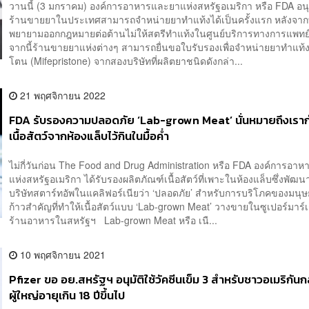
วานนี้ (3 มกราคม) องค์การอาหารและยาแห่งสหรัฐอเมริกา หรือ FDA อน
ร้านขายยาในประเทศสามารถจำหน่ายยาทำแท้งได้เป็นครั้งแรก หลังจากท
พยายามออกกฎหมายต่อต้านไม่ให้สตรีทำแท้งในศูนย์บริการทางการแพท
จากนี้ร้านขายยาแห่งต่างๆ สามารถยื่นขอใบรับรองเพื่อจำหน่ายยาทำแท้
โตน (Mifepristone) จากสองบริษัทที่ผลิตยาชนิดดังกล่า...
21 พฤศจิกายน 2022
FDA รับรองความปลอดภัย ‘Lab-grown Meat’ นั่นหมายถึงเราก
เนื้อสัตว์จากห้องแล็บไว้กินในมื้อค่ำ
ไม่กี่วันก่อน The Food and Drug Administration หรือ FDA องค์การอา
แห่งสหรัฐอเมริกา ได้รับรองผลิตภัณฑ์เนื้อสัตว์ที่เพาะในห้องแล็บซึ่งพัฒ
บริษัทสตาร์ทอัพในแคลิฟอร์เนียว่า ‘ปลอดภัย’ สำหรับการบริโภคของมนุษย
ก้าวสำคัญที่ทำให้เนื้อสัตว์แบบ ‘Lab-grown Meat’ วางขายในซูเปอร์มาร์
ร้านอาหารในสหรัฐฯ Lab-grown Meat หรือ เนื...
10 พฤศจิกายน 2021
Pfizer ขอ อย.สหรัฐฯ อนุมัติใช้วัคซีนเข็ม 3 สำหรับชาวอเมริกันกล
ผู้ใหญ่อายุเกิน 18 ปีขึ้นไป