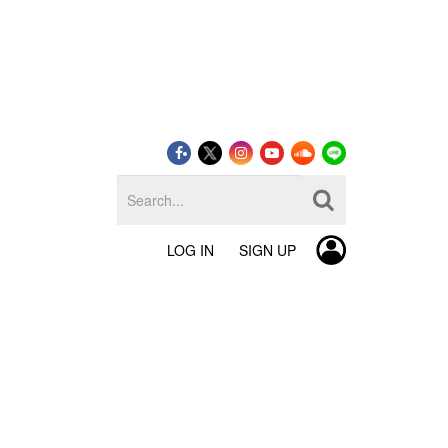
LOG IN
SIGN UP