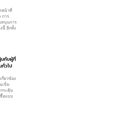
หน้าที่
า การ
บสนุนการ
ี้ อีกทั้ง
ับผู้ที่
นทั่วไป
กี่ยวข้อง
นเข็ม
กระตุ้น
เชื้อแบบ