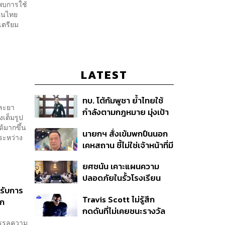
พบการใช้
ผมในไทย
เตรียม
LATEST
ทบ. โต้กัมพูชา ย้ำไทยใช้
และยา
กำลังตามกฎหมาย มุ่งเป้า
งเต็มรูป
หมายทางทหาร ชี้ความเสีย
ด้มากขึ้น
นายกฯ สั่งเข้มพกปืนนอก
หายไทยไม่อาจลบด้วย
ระหว่าง
เคหสถาน ชี้ไม่ใช่เจ้าหน้าที่มี
ข้อมูลบิดเบือน
โทษอุกฉกรรจ์ ปืนถูกขโมย
ยศชนัน เคาะแผนความ
ก่อเหตุ เจ้าของร่วมรับผิด
ปลอดภัยในรั้วโรงเรียน
90 วัน ส่งนักสุขภาพจิต
้รับการ
Travis Scott ไม่รู้สึก
ดูแล-คุมเข้มคัดกรองสิ่ง
รก
กดดันที่ไม่เคยชนะรางวัล
ผิดกฎหมาย
แกรมมี่ แม้มีชื่อเข้าชิงมา
บรรลุความ