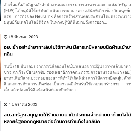
สำเร็จครั้งสำคัญ หลังสำนักงานคณะกรรมการอาหารและยาแห่งสหรัฐอเ
(FDA) ได้อนุมัติให้บริษัทดำเนินการทดลองทางคลินิกที่เกี่ยวข้องกับมนุษย์เป
แรก ภารกิจของ Neuralink คือการสร้างส่วนต่อประสานโดยตรงระหว่า
มนุษย์กับเทคโนโลยีดิจิทัล ในทางปฏิบัตินี่หมายถึงการออก...
18 มีนาคม 2023
อย. ย้ำ อย่านำยาทาเล็บไปใช้ทาฟัน มีสารเคมีหลายชนิดห้ามเข้าป
กลืน
วันนี้ (18 มีนาคม) จากกรณีสื่อออนไลน์นำเสนอข่าวมีผู้นำยาทาเล็บมาทา
ขาว ภก.วีระชัย นลวชัย รองเลขาธิการคณะกรรมการอาหารและยา (อย.) 
ยาทาเล็บมีส่วนประกอบของสารที่ทำให้เกิดฟิล์ม สารให้ความยืดหยุ่น ตั
สี และสารต้านการเกิดฟอง เป็นสารเคมีสำหรับใช้ภายนอกร่างกาย กา
เล็บแล้วปล่อยให้สีแห้งสนิทก่อนหยิบจับอา...
4 มกราคม 2023
อย.สหรัฐฯ อนุญาตให้ร้านขายยาทั่วประเทศจำหน่ายยาทำแท้งได้
หลายรัฐออกกฎหมายต่อต้านการทำแท้งในคลินิก