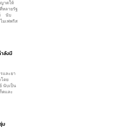
ุญาตให้
ี่หลายรัฐ
ย์ นับ
งไมเฟพริส
ำลังมี
หารและยา
นาโดย
์ นับเป็น
เก็ตและ
ุ่ม