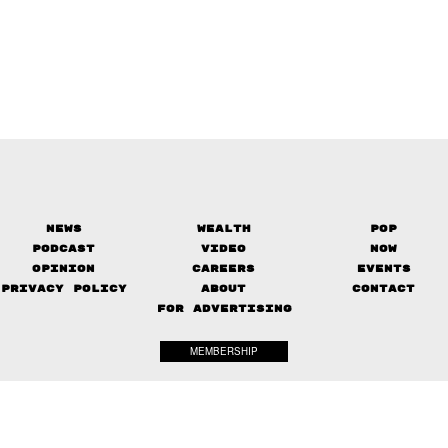
News
Wealth
Pop
Podcast
Video
Now
Opinion
Careers
Events
Privacy Policy
About
Contact
FOR ADVERTISING
MEMBERSHIP