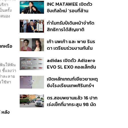
INC MATAWEE เปิดตัว
มริกา
แล้ว 10 ครั้ง
็นครั้ง
ซิงเกิลใหม่ ‘รอบที่ล้าน
งสมอง
(Loop)’ ที่ได้ เน PERSES
ทำไมทรัมป์เดินหน้าจำกัด
มาแสดงในมิวสิกวิดีโอ
สิทธิการได้สัญชาติ
อเมริกันโดยกำเนิดอีกครั้ง
เก้า นพเก้า และ พาย รินร
แม้ศาลสูงสุดเคยตัดสิน
ากหรือ
ดา เตรียมร่วมงานกันใน
คัดค้าน
‘รสกาล Enchanted
adidas เปิดตัว Adizero
Taste In Time’
ฟันให้ฟัน
EVO SL EXO คอลเล็กชัน
ชี้แจงว่า
พิเศษรับฤดูกาล College
วทำละลาย
เปิดหลักเกณฑ์เยียวยาเหตุ
Football
รใช้ทา
ยิงโรงเรียนเทพศิรินทร์ฯ
เสียชีวิตรับสูงสุด 3 แสน
ตร.สอบพยานแล้ว 16 ปาก
เจ็บสูงสุด 1 แสน เยียวยา
เร่งเช็กที่มากระสุน 98 นัด
จิตใจ 5 ระดับ
ประสานครูภาษาไทยเข้าให้
 หลัง
ปากคำ