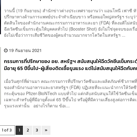
วานนี้ (19 กันยายน) สำนักข่าวต่างประเทศรายงานว่า แอนโทนี เฟาซี หัว
ปรึกษาทางด้านการแพทย์ประจำทำเนียบขาว หรือหมอใหญ่สหรัฐฯ ระบุว่
ตัดสินใจของสำนักงานคณะกรรมการอาหารและยา (FDA) ที่ลงมติไม่สนั
ฉีดวัคซีนเข็มกระตุ้นให้บุคคลทั่วไป (Booster Shot) ยังไม่ใช่จุดจบของเรื่องน
ยังไม่เชื่อว่าการเสียชีวิตของผู้คนจำนวนมากจากโควิดในสหรัฐฯ ...
19 กันยายน 2021
กรรมการที่ปรึกษาของ อย. สหรัฐฯ สนับสนุนให้ฉีดวัคซีนเข็มกระตุ้นก
มีอายุ 65 ปีขึ้นไป-ผู้เสี่ยงติดเชื้อรุนแรง แต่ไม่สนับสนุนให้ฉีดกับค
เป็นวงกว้าง
เมื่อวันศุกร์ที่ผ่านมา คณะกรรมการที่ปรึกษาวัคซีนและผลิตภัณฑ์ชีวภาพที่เ
ของสำนักงานอาหารและยาสหรัฐฯ (FDA) ปฏิเสธที่จะแนะนำการให้วัคซี
กระตุ้นของ Pfizer-BioNTech แบบทั่วไป แต่กลับสนับสนุนให้ใช้วัคซีนเข็ม
เฉพาะสำหรับผู้ที่มีอายุตั้งแต่ 65 ปีขึ้นไป หรือผู้ที่มีความเสี่ยงสูงต่อการติด
รุนแรงเท่านั้น อย่างไรก็ตาม ข้อเ...
1 of 3
1
2
3
»