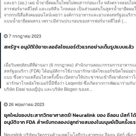
และยา (อย.) เผย น้ำยายืดผมในไทยไม่พบสารก่อมะเร็ง หลังตรวจสอบไม่
สารฟอร์มาลดีไฮด์ และเมทิลีน ไกลคอล เป็นส่วนผสมในสูตรน้ำยายืด
จากกรณีสื่อสังคมออนไลน์เผยว่า องค์การอาหารและยาแห่งสหรัฐอเมริกา
แบนน้ำยายืดผมตรง เพราะมีส่วนประกอบของสารฟอร์มาลดีไฮด์ (...
7 กรกฎาคม 2023
สหรัฐฯ อนุมัติใช้ยาชะลออัลไซเมอร์ตัวแรกอย่างเต็มรูปแบบแล้ว
เมื่อวันพฤหัสบดีที่ผ่านมา (6 กรกฎาคม) สำนักงานคณะกรรมการอาหาร
สหรัฐอเมริกา (FDA) ได้อนุมัติการใช้งานยารักษาอัลไซเมอร์ชนิดใหม่อย่า
แบบ ซึ่งความเคลื่อนไหวครั้งนี้จะเปิดทางให้ประชาชนเข้าถึงยาดังกล่าวไ
ยารักษาโรคอัลไซเมอร์นี้มีชื่อว่า Leqembi ซึ่งเกิดจากการพัฒนาร่วมกัน
บริษัท Eisai ของญี่ปุ่น และบริษัท Biogen ของส...
26 พฤษภาคม 2023
ยุคใหม่ของประสาทวิทยาศาสตร์! Neuralink ของ อีลอน มัสก์ ได
อนุมัติจาก FDA สำหรับทดลองปลูกถ่ายสมองในมนุษย์เป็นครั้งแ
Neuralink บริษัทนวัตกรรมด้านเทคโนโลยีประสาทของ อีลอน มัสก์ เพิ่ง