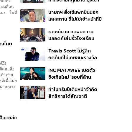
ทำแผน
หมายทางทหาร ชี้ความเสีย
บเคลื่อน
นายกฯ สั่งเข้มพกปืนนอก
านคร ในที่
หายไทยไม่อาจลบด้วย
เคหสถาน ชี้ไม่ใช่เจ้าหน้าที่มี
ข้อมูลบิดเบือน
โทษอุกฉกรรจ์ ปืนถูกขโมย
ยศชนัน เคาะแผนความ
ก่อเหตุ เจ้าของร่วมรับผิด
ปลอดภัยในรั้วโรงเรียน
ของไทย
90 วัน ส่งนักสุขภาพจิต
Travis Scott ไม่รู้สึก
ดูแล-คุมเข้มคัดกรองสิ่ง
กดดันที่ไม่เคยชนะรางวัล
ผิดกฎหมาย
GIZ)
แกรมมี่ แม้มีชื่อเข้าชิงมา
และสิ่ง
INC MATAWEE เปิดตัว
แล้ว 10 ครั้ง
 ท้าทาย
ซิงเกิลใหม่ ‘รอบที่ล้าน
์เพื่อเผย
(Loop)’ ที่ได้ เน PERSES
หลายทาง
ทำไมทรัมป์เดินหน้าจำกัด
มาแสดงในมิวสิกวิดีโอ
สิทธิการได้สัญชาติ
อเมริกันโดยกำเนิดอีกครั้ง
แม้ศาลสูงสุดเคยตัดสิน
คัดค้าน
เป็นแหล่ง