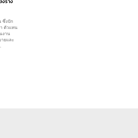
ชงร่าง
ซึ่งปัก
มา ตัวแทน
สานงาน
ยบายและ
.