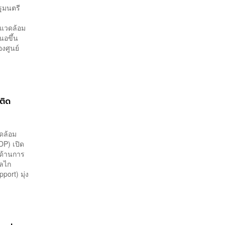
ฐมนตรี
งแวดล้อม
นอขึ้น
องศูนย์
ติด
ดล้อม
P) เปิด
ด้านการ
กลไก
ort) มุ่ง