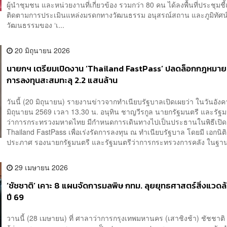
ผู้นำชุมชน และหน่วยงานที่เกี่ยวข้อง รวมกว่า 80 คน ได้ลงพื้นที่ประชุมช
ติดตามการประเมินแหล่งมรดกทางวัฒนธรรม อนุสรณ์สถาน และภูมิทัศน
วัฒนธรรมของ ‘เ...
20 มิถุนายน 2026
นายกฯ เตรียมเปิดงาน ‘Thailand FastPass’ ปลดล็อกกฎหมาย เ
การลงทุนสะสมทะลุ 2.2 แสนล้าน
วันนี้ (20 มิถุนายน) รายงานข่าวจากทำเนียบรัฐบาลเปิดเผยว่า ในวันอังคา
มิถุนายน 2569 เวลา 13.30 น. อนุทิน ชาญวีรกูล นายกรัฐมนตรี และรัฐม
ว่าการกระทรวงมหาดไทย มีกำหนดการเดินทางไปเป็นประธานในพิธีเปิ
Thailand FastPass เพื่อเร่งรัดการลงทุน ณ ทำเนียบรัฐบาล โดยมี เอกนิติ 
ประภาศ รองนายกรัฐมนตรี และรัฐมนตรีว่าการกระทรวงการคลัง ในฐานะ
29 เมษายน 2026
‘ชัชชาติ’ เคาะ 8 แผนจัดการมลพิษ กทม. ลุยยุทธศาสตร์สิ่งแวดล
ปี 69
วานนี้ (28 เมษายน) ที่ ศาลาว่าการกรุงเทพมหานคร (เสาชิงช้า) ชัชชาติ สิ