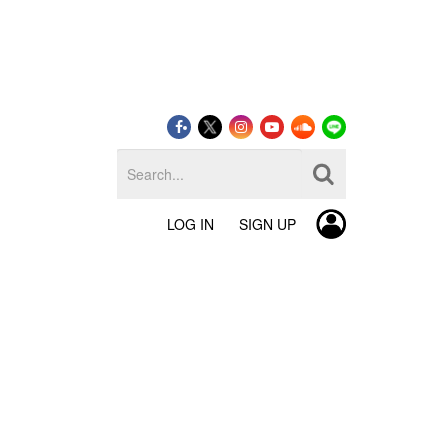
LOG IN
SIGN UP