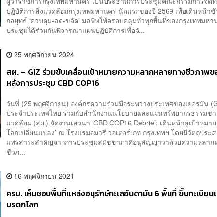
ผู้ว่าราชการกรุงเทพมหานคร เป็นประธานการประชุมคณะกรรมการจัด
ปฏิบัติการสิ่งแวดล้อมกรุงเทพมหานคร นัดแรกของปี 2569 เพื่อเดินหน้าขั
กลยุทธ์ ‘ควบคุม-ลด-ขจัด’ มลพิษให้ครอบคลุมทั่วทุกพื้นที่ของกรุงเทพมห
ประชุมได้ร่วมกันพิจารณาแผนปฏิบัติการเพื่อจั...
25 พฤศจิกายน 2024
สผ. – GIZ ร่วมขับเคลื่อนเป้าหมายความหลากหลายทางชีวภาพ
หลังการประชุม CBD COP16
วันที่ (25 พฤศจิกายน) องค์กรความร่วมมือระหว่างประเทศของเยอรมัน (
ประจำประเทศไทย ร่วมกับสำนักงานนโยบายและแผนทรัพยากรธรรมชาติ
แวดล้อม (สผ.) จัดงานเสวนา ‘CBD COP16 Debrief: เดินหน้าสู่เป้าหมาย
โลกเปลี่ยนแปลง’ ณ โรงแรมอมารี วอเตอร์เกท กรุงเทพฯ โดยมีวัตถุประสงค
แพร่สาระสำคัญจากการประชุมสมัชชาภาคีอนุสัญญาว่าด้วยความหลาก
ชีวภ...
16 พฤศจิกายน 2021
ครม. เห็นชอบพื้นที่แหล่งอนุรักษ์ทะเลอันดามัน 6 พื้นที่ ขึ้นทะเบียน
มรดกโลก