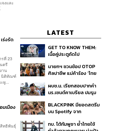
ี้แจงและ
์
LATEST
ร่งรัด
GET TO KNOW THEM:
เนื้อคู่ประตูถัดไป
รที่ 23
นตรี
นายกฯ ชวนช้อป OTOP
ดงาน
ศิลปาชีพ แม่ค้าร้อง ‘ไทย
นิติทัณฑ์
ช่วยไทย พลัส’ สุดยอด
ผู...
ผบช.น. เรียกสอบปากคำ
ถามมีต่อไหม นายกฯ ตอบ
นร.เซนต์คาเบรียล ปมรุม
‘เดี๋ยวจะพยายาม’
ทำร้ายเพื่อน-ใช้ปืนขู่ สั่ง
BLACKPINK มียอดสตรีม
ดำเนินคดีแล้ว
้อมเมือง
บน Spotify จาก
ประเทศไทยสูงถึง 536 ล้าน
ทบ. โต้กัมพูชา ย้ำไทยใช้
ครั้ง ตลอด 10 ปีที่ผ่านมา
ทธิพันธุ์
กำลังตามกฎหมาย มุ่งเป้า