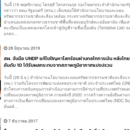
วันนี้ (16 พฤศจิกายน) ไตรศุลี ไตรสรณกุล รองโฆษกประจำสำนักนายกรั
กล่าวว่า คณะรัฐมนตรี (ครม.) เห็นชอบให้สำนักงานนโยบายและแผน
ทรัพยากรธรรมชาติและสิ่งแวดล้อม กระทรวงทรัพยากรธรรมชาติและสิ่
นำเสนอแหล่งมรดกทางธรรมชาติพื้นที่แหล่งอนุรักษ์ทะเลอันดามัน เพื่อเส
ทะเบียนเป็นแหล่งมรดกโลกเข้าสู่บัญชีรายชื่อเบื้องต้น (Tentative List) ข
มรดก...
28 มิถุนายน 2019
สผ. จับมือ UNDP แก้ไขปัญหาโลกร้อนผ่านกลไกการเงิน หลังไทย
อันดับ 10 ได้รับผลกระทบจากสภาพภูมิอากาศแปรปรวน
วันนี้ (28 มิ.ย.) สำนักงานนโยบายและแผนทรัพยากรธรรมชาติและสิ่งแว
(สผ.) ร่วมกับโครงการพัฒนาแห่งสหประชาชาติ ประจำประเทศไทย (UND
ตัวโครงการสนับสนุนการดำเนินงานตามการมีส่วนร่วมที่ประเทศกำหนด
เปลี่ยนแปลงสภาพภูมิอากาศ ภายหลังปี 2020: การสร้างความยั่งยืนผ่าน
ทางการเงินเพื่อการเปลี่ยนแปลงสภาพภูมิอากาศในประเทศไทย (NDC Supp
มั่นผลั...
7 ธันวาคม 2017