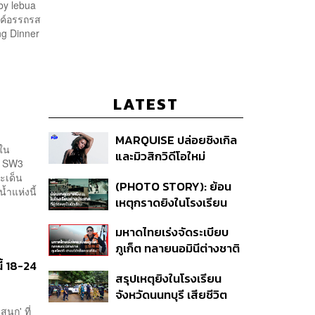
by lebua
รรค์อรรถรส
ng Dinner
LATEST
MARQUISE ปล่อยซิงเกิล
ะใน
และมิวสิกวิดีโอใหม่
i SW3
IRONIC ที่เสียดสีความ
ะเด็น
(PHOTO STORY): ย้อน
สัมพันธ์สุด Toxic
ำแห่งนี้
เหตุกราดยิงในโรงเรียน
ต่างประเทศ ที่ผู้ก่อเหตุเป็น
มหาดไทยเร่งจัดระเบียบ
นักเรียน
ภูเก็ต ทลายนอมินีต่างชาติ
คุมเจ็ตสกี สางบริษัทฮุบ
้ 18-24
สรุปเหตุยิงในโรงเรียน
ที่ดิน เคลียร์ใบอนุญาต
จังหวัดนนทบุรี เสียชีวิต
โรงแรมค้าง 7 ปี
รวม 8 ราย โฆษก ตร. เผย
ุก' ที่