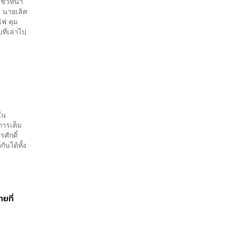
โชว์หน้า
น นายเลิศ
ไฟ คุม
ที่เล่าไป
์ใน
การเต็ม
ศักดิ์
กันได้ทั้ง
ยที่