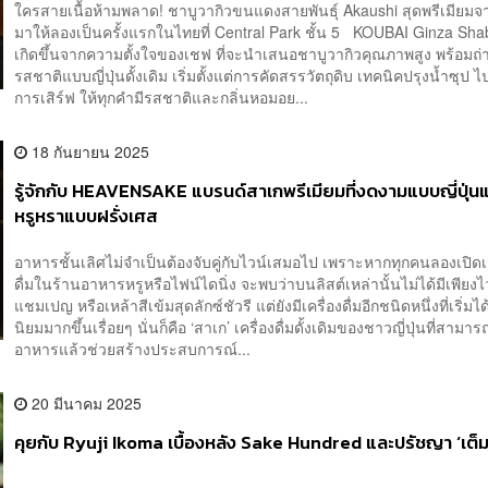
ใครสายเนื้อห้ามพลาด! ชาบูวากิวขนแดงสายพันธุ์ Akaushi สุดพรีเมียมจาก
มาให้ลองเป็นครั้งแรกในไทยที่ Central Park ชั้น 5 KOUBAI Ginza Sh
เกิดขึ้นจากความตั้งใจของเชฟ ที่จะนำเสนอชาบูวากิวคุณภาพสูง พร้อมถ
รสชาติแบบญี่ปุ่นดั้งเดิม เริ่มตั้งแต่การคัดสรรวัตถุดิบ เทคนิคปรุงน้ำซุป 
การเสิร์ฟ ให้ทุกคำมีรสชาติและกลิ่นหอมอย...
18 กันยายน 2025
รู้จักกับ HEAVENSAKE แบรนด์สาเกพรีเมียมที่งดงามแบบญี่ปุ่น
หรูหราแบบฝรั่งเศส
อาหารชั้นเลิศไม่จำเป็นต้องจับคู่กับไวน์เสมอไป เพราะหากทุกคนลองเปิดเม
ดื่มในร้านอาหารหรูหรือไฟน์ไดนิ่ง จะพบว่าบนลิสต์เหล่านั้นไม่ได้มีเพียงไ
แชมเปญ หรือเหล้าสีเข้มสุดลักซ์ชัวรี แต่ยังมีเครื่องดื่มอีกชนิดหนึ่งที่เริ่ม
นิยมมากขึ้นเรื่อยๆ นั่นก็คือ ‘สาเก’ เครื่องดื่มดั้งเดิมของชาวญี่ปุ่นที่สามารถ
อาหารแล้วช่วยสร้างประสบการณ์...
20 มีนาคม 2025
คุยกับ Ryuji Ikoma เบื้องหลัง Sake Hundred และปรัชญา ‘เต็ม