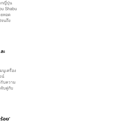
ญี่ปุ่น
abu Shabu
่ายทอด
ไปจนถึง
และ
นูเครื่อง
วน์
ได้รับความ
จับคู่กับ
ร้อย’