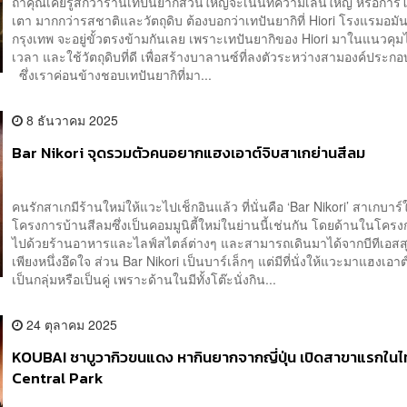
ถ้าคุณเคยรู้สึกว่าร้านเทปันยากิส่วนใหญ่จะเน้นที่ความเล่นใหญ่ หรือการ
เตา มากกว่ารสชาติและวัตถุดิบ ต้องบอกว่าเทปันยากิที่ Hiori โรงแรมอมั
กรุงเทพ จะอยู่ขั้วตรงข้ามกันเลย เพราะเทปันยากิของ Hiori มาในแนวคุม
เวลา และใช้วัตถุดิบที่ดี เพื่อสร้างบาลานซ์ที่ลงตัวระหว่างสามองค์ประกอบ
ซึ่งเราค่อนข้างชอบเทปันยากิที่มา...
8 ธันวาคม 2025
Bar Nikori จุดรวมตัวคนอยากแฮงเอาต์จิบสาเกย่านสีลม
คนรักสาเกมีร้านใหม่ให้แวะไปเช็กอินแล้ว ที่นั่นคือ ‘Bar Nikori’ สาเกบาร
โครงการบ้านสีลมซึ่งเป็นคอมมูนิตี้ใหม่ในย่านนี้เช่นกัน โดยด้านในโครง
ไปด้วยร้านอาหารและไลฟ์สไตล์ต่างๆ และสามารถเดินมาได้จากบีทีเอสสุร
เพียงหนึ่งอึดใจ ส่วน Bar Nikori เป็นบาร์เล็กๆ แต่มีที่นั่งให้แวะมาแฮงเอาต์
เป็นกลุ่มหรือเป็นคู่ เพราะด้านในมีทั้งโต๊ะนั่งกิน...
24 ตุลาคม 2025
KOUBAI ชาบูวากิวขนแดง หากินยากจากญี่ปุ่น เปิดสาขาแรกในไท
Central Park