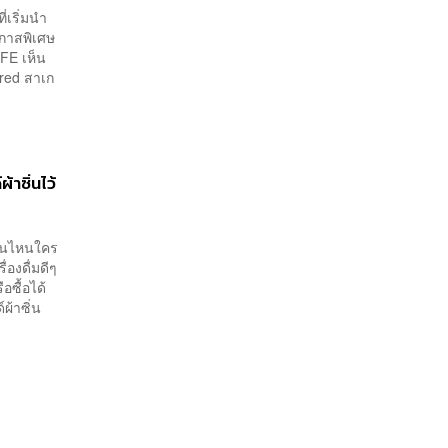
่เริ่มนำ
อกาสพิเศษ
IFE เห็น
dred สาเก
าซิ่นไว้
วันไหนใคร
่องดื่มดีๆ
อซื้อได้
ผ้าซิ่น