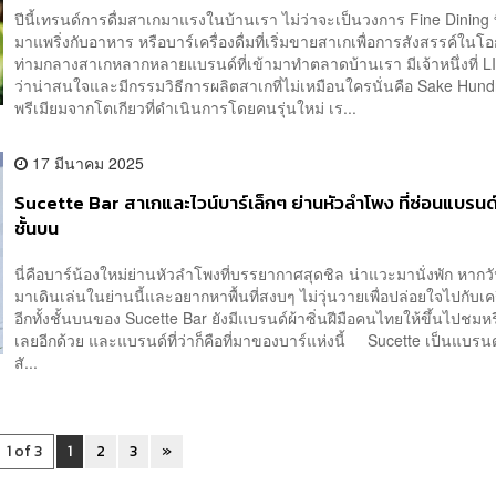
ปีนี้เทรนด์การดื่มสาเกมาแรงในบ้านเรา ไม่ว่าจะเป็นวงการ Fine Dining ที
มาแพริ่งกับอาหาร หรือบาร์เครื่องดื่มที่เริ่มขายสาเกเพื่อการสังสรรค์ในโ
ท่ามกลางสาเกหลากหลายแบรนด์ที่เข้ามาทำตลาดบ้านเรา มีเจ้าหนึ่งที่ L
ว่าน่าสนใจและมีกรรมวิธีการผลิตสาเกที่ไม่เหมือนใครนั่นคือ Sake Hun
พรีเมียมจากโตเกียวที่ดำเนินการโดยคนรุ่นใหม่ เร...
17 มีนาคม 2025
Sucette Bar สาเกและไวน์บาร์เล็กๆ ย่านหัวลำโพง ที่ซ่อนแบรนด์ผ้
ชั้นบน
นี่คือบาร์น้องใหม่ย่านหัวลำโพงที่บรรยากาศสุดชิล น่าแวะมานั่งพัก หาก
มาเดินเล่นในย่านนี้และอยากหาพื้นที่สงบๆ ไม่วุ่นวายเพื่อปล่อยใจไปกับเครื
อีกทั้งชั้นบนของ Sucette Bar ยังมีแบรนด์ผ้าซิ่นฝีมือคนไทยให้ขึ้นไปชมหรื
เลยอีกด้วย และแบรนด์ที่ว่าก็คือที่มาของบาร์แห่งนี้ Sucette เป็นแบรนด์
สั...
1 of 3
1
2
3
»