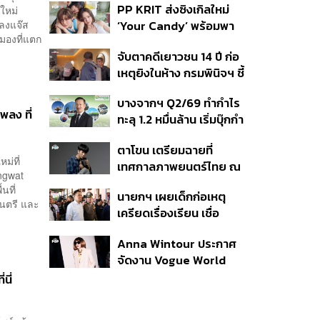
PP KRIT ส่งซิงเกิลใหม่
์ใหม่
ปมค้นประวัติคดีกราดยิงที่
เพลงแจ๊ส
‘Your Candy’ พร้อมพา
สหรัฐฯ
มองที่แตก
ต้าเหนิง และ ณิชา ร่วมมิว
จับตาคดีเยาวชน 14 ปี ก่อ
สิกวิดีโอ
เหตุยิงในห้าง กรมพินิจฯ ชี้
ประพฤติดี-รับการรักษาต่อ
บางจากฯ Q2/69 ทำกำไร
เนื่อง ประเมินปล่อยตัว
ลง ที่
ทะลุ 1.2 หมื่นล้าน เริ่มบุ๊กกำ
ไร ‘SAF’ เชิงพาณิชย์ครั้ง
ตาโขน เตรียมฉายที่
แรก หนุนรายได้ครึ่งปีทะลุ
ม่ที่
เทศกาลภาพยนตร์ไทย ณ
3.2 แสนล้าน
Songwat
ประเทศบราซิล
นที่
นายกฯ เผยเด็กก่อเหตุ
ดนตรี และ
เครียดเรื่องเรียน เชื่อ
เตรียมการเป็นขั้นตอน ชี้มี
Anna Wintour ประกาศ
กระสุนอีกกว่า 30 นัด หาก
จัดงาน Vogue World
ไม่จบชีวิตตัวเองอาจสูญ
2027 ที่ซานฟรานซิสโก
เสียเพิ่ม
นี่