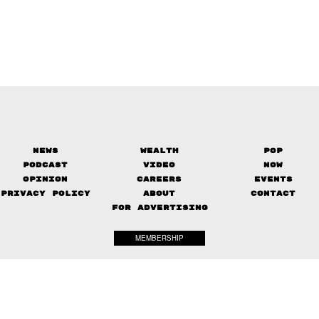
News
Wealth
Pop
Podcast
Video
Now
Opinion
Careers
Events
Privacy Policy
About
Contact
FOR ADVERTISING
MEMBERSHIP
© 2017-
2026
The Standard. All rights reserved.