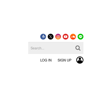
LOG IN
SIGN UP