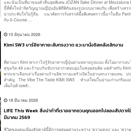
และนั่นเป็นที่มาของค่ำคืนสุดพิเศษ JOZAN Sake Dinner at Mezzaluna 
นี้ที่ตั้งใจนำจิตวิญญาณญี่ปุ่นอันพิถีพิถันสองรูปแบบมาพบกัน เพื่อสร้างส
น่าประทับใจไม่รู้ลืม แนวคิดการรังสรรค์มื้อพิเศษคราวนี้มาในธีม Pari
กับ 6-Course ...
10 มิถุนายน 2026
Kimi SW3 บาร์อิซากายะลับทรงวาด แวะมานั่งชิลหลังเลิกงาน
ที่ผ่านมา Kimi พาเราไปรู้จักอาหารญี่ปุ่นผ่านหลายรูปแบบ ทั้งโอมากาเส
สุขุมวิท 49 และร้านบรันช์บรรยากาศอบอุ่นในซอยสมคิด แต่สำหรับ Kim
พวกเขาเลือกเล่าเรื่องผ่านร้านอิซากายะครัวเปิดในย่านทรงวาดแทน ปร
สำคัญ The Vibe The Taste KIMI SW3 ทำเลใหม่ในย่านเก่าแก่ริมแม่น้
เต็มไปด้วยพลั...
18 มีนาคม 2026
LIFE This Week สิ่งน่าทำที่เราอยากชวนคุณออกไปลองสัปดาห์นี
มีนาคม 2569
ชีวิตของคนเมืองสัปดาห์นี้มีการผสมผสานระหว่าง 'ความสงบ' และ 'ความสน