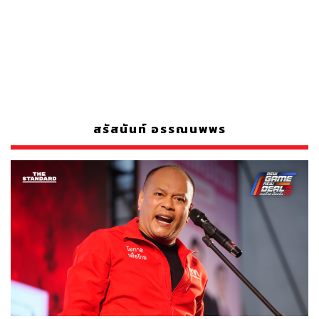
สรัสนันท์ อรรณนพพร