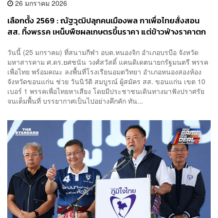
26 มกราคม 2026
เลือกตั้ง 2569 : ณัฐวุฒิปลุกคนเมืองพล กาเพื่อไทยสั่งสอน
สส. ทิ้งพรรค เหน็บพืชผลเกษตรขึ้นราคา แต่ข้าวฟ่างราคาตก
​วันนี้ (25 มกราคม) ที่สนามกีฬา อบต.หนองจิก อำเภอบรบือ จังหวัด
มหาสารคาม ศ.ดร.ยศชนัน วงศ์สวัสดิ์ แคนดิเดตนายกรัฐมนตรี พรรค
เพื่อไทย พร้อมคณะ ลงพื้นที่โรงเรียนอมตวิทยา อำเภอหนองสองห้อง
จังหวัดขอนแก่น ช่วย วันนิวัติ สมบูรณ์ ผู้สมัคร สส. ขอนแก่น เขต 10
เบอร์ 1 พรรคเพื่อไทยหาเสียง โดยมีประชาชนเดินทางมาฟังปราศรัย
จนเต็มพื้นที่ บรรยากาศเป็นไปอย่างคึกคัก ทัน...