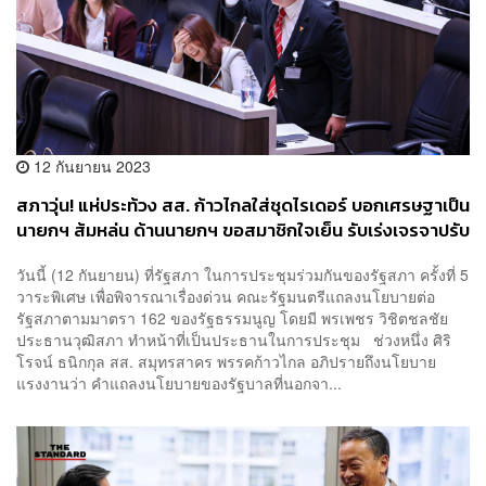
12 กันยายน 2023
สภาวุ่น! แห่ประท้วง สส. ก้าวไกลใส่ชุดไรเดอร์ บอกเศรษฐาเป็น
นายกฯ ส้มหล่น ด้านนายกฯ ขอสมาชิกใจเย็น รับเร่งเจรจาปรับ
ค่าแรงให้เหมาะสม
วันนี้ (12 กันยายน) ที่รัฐสภา ในการประชุมร่วมกันของรัฐสภา ครั้งที่ 5
วาระพิเศษ เพื่อพิจารณาเรื่องด่วน คณะรัฐมนตรีแถลงนโยบายต่อ
รัฐสภาตามมาตรา 162 ของรัฐธรรมนูญ โดยมี พรเพชร วิชิตชลชัย
ประธานวุฒิสภา ทำหน้าที่เป็นประธานในการประชุม ช่วงหนึ่ง ศิริ
โรจน์ ธนิกกุล สส. สมุทรสาคร พรรคก้าวไกล อภิปรายถึงนโยบาย
แรงงานว่า คำแถลงนโยบายของรัฐบาลที่นอกจา...