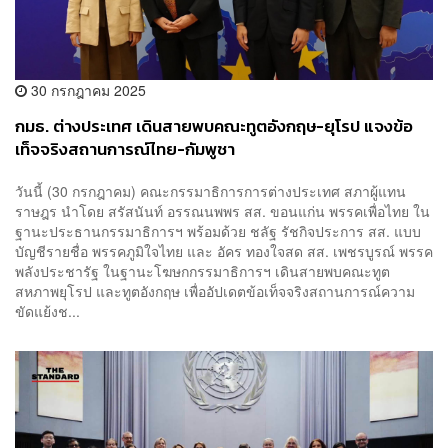
30 กรกฎาคม 2025
กมธ. ต่างประเทศ เดินสายพบคณะทูตอังกฤษ-ยุโรป แจงข้อ
เท็จจริงสถานการณ์ไทย-กัมพูชา
วันนี้ (30 กรกฎาคม) คณะกรรมาธิการการต่างประเทศ สภาผู้แทน
ราษฎร นำโดย สรัสนันท์ อรรณนพพร สส. ขอนแก่น พรรคเพื่อไทย ใน
ฐานะประธานกรรมาธิการฯ พร้อมด้วย ชลัฐ รัชกิจประการ สส. แบบ
บัญชีรายชื่อ พรรคภูมิใจไทย และ อัคร ทองใจสด สส. เพชรบูรณ์ พรรค
พลังประชารัฐ ในฐานะโฆษกกรรมาธิการฯ เดินสายพบคณะทูต
สหภาพยุโรป และทูตอังกฤษ เพื่ออัปเดตข้อเท็จจริงสถานการณ์ความ
ขัดแย้งช...