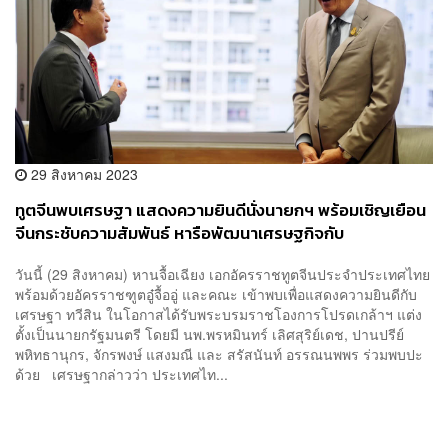
29 สิงหาคม 2023
ทูตจีนพบเศรษฐา แสดงความยินดีนั่งนายกฯ พร้อมเชิญเยือน
จีนกระชับความสัมพันธ์ หารือพัฒนาเศรษฐกิจกับ
ประธานาธิบดีสีจิ้นผิง
วันนี้ (29 สิงหาคม) หานจื้อเฉียง เอกอัครราชทูตจีนประจำประเทศไทย
พร้อมด้วยอัครราชฑูตอู๋จื้ออู่ และคณะ เข้าพบเพื่อแสดงความยินดีกับ
เศรษฐา ทวีสิน ในโอกาสได้รับพระบรมราชโองการโปรดเกล้าฯ แต่ง
ตั้งเป็นนายกรัฐมนตรี โดยมี นพ.พรหมินทร์ เลิศสุริย์เดช, ปานปรีย์
พหิทธานุกร, จักรพงษ์ แสงมณี และ สรัสนันท์ อรรณนพพร ร่วมพบปะ
ด้วย เศรษฐากล่าวว่า ประเทศไท...