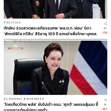
ถอนคำพูด และวิโรจน์ได้บอกว่า สรัสนันท์ควรถอนคำพูด
มากกว่าเพราะพูดเยอะที่สุด
ต่อมา พัฒนา สัพโส สส. ชัยภูมิ พรรคเพื่อไทย ได้ประท้วงให้
POLITICS
ประธานควบคุมการประชุม โดยระบุว่า ให้เกียรติทางน้องๆ
ทักษิณ ร่วมสวดพระอภิธรรมศพ ‘พล.ต.ท. ผ่อน’ บิดา
อยากให้วิโรจน์ถอนคำพูดจะได้จบแล้วเดินต่อ จนวิโรจน์สวน
178
‘พักตร์พิไล ทวีสิน’ สิริอายุ 103 ปี แกนนำเพื่อไทย-บุคคล
ขึ้นมาว่า “ไม่เคยมีพี่ชายสันดานแบบนี้” ก่อนที่พรเพชรจะปิด
หลากวงการร่วมอาลัย
ไมโครโฟนของทุกคน และให้วิโรจน์ถอนคำว่า ‘สันดาน’
และต่อมาวิโรจน์ก็ยอมถอน
ขณะเดียวกันนายกรัฐมนตรีได้ลุกขึ้นชี้แจงโดยระบุว่า ขอให้
ใจเย็นนิดหนึ่ง ยังเช้าอยู่เลย วันนี้เราอยู่ดึก พร้อมขอให้วิโรจน์
ยิ้มแย้มบ้าง สมาชิกบางท่านยังทำหน้าขึงขังอยู่เลย ทั้งนี้ ไทย
เป็นประเทศที่โชคดีเพราะเป็นที่ต้องการของแรงงาน และมี
อัตราการว่างงานต่ำกว่า 1% แต่ถือเป็นความโชคดีบนความ
โชคร้ายเพราะเรามีงานทำแต่ความต้องการมีมาก ฉะนั้น
จำเป็นต้องพึ่งแรงงานต่างด้าว โดยจะต้องดูแลเรื่องสิทธิ
ECONOMIC
/
BUSINESS
‘ไทยเที่ยวไทย พลัส’ ยังไม่เข้า ครม. ‘ศุภจี’ เผยรอลุ้นงบ ชี้
มนุษยชน ศักดิ์ศรี ความปลอดภัย และความมั่นคงที่พึงจะได้
167
มาตรการต้องไม่กระจุกตัว