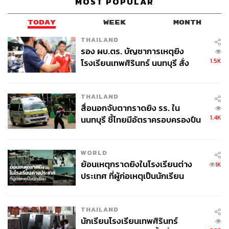
MOST POPULAR
TODAY
WEEK
MONTH
THAILAND
รอง ผบ.ตร. บัญชาการเหตุยิง
1.5K
โรงเรียนเทพศิรินทร์ นนทบุรี สั่ง
ค้นหา 2 รอบยืนยันไร้คนติดค้าง พบ
ศพปู่-ย่าที่บ้านพักผู้ก่อเหตุ
THAILAND
สื่อนอกจับตากราดยิง รร. ใน
1.4K
นนทบุรี ชี้ไทยมีอัตราครอบครองปืน
สูงในระดับต้นของภูมิภาค
WORLD
ย้อนเหตุกราดยิงในโรงเรียนต่าง
1K
ประเทศ ที่ผู้ก่อเหตุเป็นนักเรียน
THAILAND
นักเรียนโรงเรียนเทพศิรินทร์