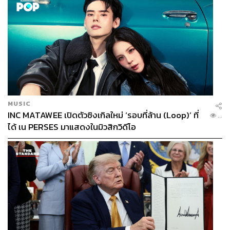
MUSIC
INC MATAWEE เปิดตัวซิงเกิลใหม่ ‘รอบที่ล้าน (Loop)’ ที่
TAGS:
วิทยา แก้วภราดัย
รัฐสภา
พัฒนา สัพโส
...
พรรคเพื่อไทย
ศิริโรจน์ ธนิกกุล
เศรษฐา ทวีสิน
ได้ เน PERSES มาแสดงในมิวสิกวิดีโอ
สรัสนันท์ อรรณนพพร
คณะรัฐมนตรี
นโยบายรัฐบาลเศรษฐา
กฎหมายแรงงาน
การแถลงนโยบายรัฐบาล
นโยบายรัฐบาล
วิโรจน์ ลักขณาอดิศร
พรรคก้าวไกล
การประชุมร่วมรัฐสภา
พรรครวมไทยสร้างชาติ