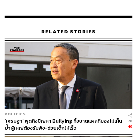
เพื่อโฆษณาให้ได้มาซึ่งคะแนนเสียงเท่านั้น แต่ท่านจะมุ่งมั่น
ตั้งใจเพื่อให้พี่น้องแรงงานไทย เพื่อให้ประชาชนคนไทยทุก
คนอยู่ดีกินดี มีเกียรติมีศักดิ์ศรี ให้สมกับการเป็นนายกฯ ของ
ประชาชน ไม่ใช่นายกฯ ส้มหล่นแบบที่ใครเขาว่ากัน” ศิริ
RELATED STORIES
โรจน์กล่าว
จากนั้น วิทยา แก้วภราดัย สส. บัญชีรายชื่อ พรรครวมไทย
สร้างชาติ ประท้วงการทำหน้าที่ของประธาน โดยระบุถึงการ
สวมเสื้อไรเดอร์ว่า ทุกอย่างที่เอาเข้าไปในห้องประชุมต้องได้
รับการอนุญาตจากท่านประธานรัฐสภา แต่ประธานก็ผ่อน
ปรนจนไร้ระเบียบวินัย การอภิปรายต้องไม่ซ้ำซาก ไม่เสียดสี
ให้ใครเสียหาย และต้องไม่อ่านเอกสารโดยไม่จำเป็น ขอให้
ประธานเคร่งครัดมีวินัย ไม่เช่นนั้นประชาชนและเยาวชนที่
อยู่ข้างนอกก็จะมีนิสัยไร้ระเบียบเพราะมีเราเป็นแบบอย่าง
POLITICS
จากนั้น สรัสนันท์ อรรณนพพร สส. ขอนแก่น พรรคเพื่อไทย ก็
‘เศรษฐา’ พูดถึงปัญหา Bullying ทิ้งบาดแผลที่มองไม่เห็น
ลุกขึ้นประท้วงว่า สมาชิกใส่ร้ายเสียดสีว่ารัฐบาลเป็นรัฐบาล
49
ย้ำผู้ใหญ่ต้องรับฟัง-ช่วยเด็กให้เร็ว
ส้มหล่น ซึ่งไม่เป็นความจริง เพราะเราเป็นรัฐบาลที่มาจาก