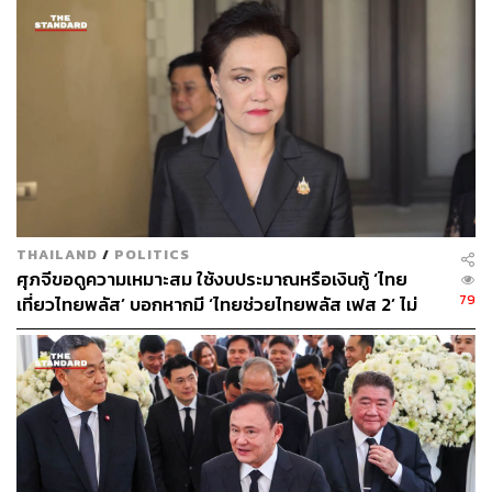
ประชาชน พรรคก้าวไกลส่งไม้ต่อให้เราจัดตั้งรัฐบาล และขอ
ให้พรรคก้าวไกลกำชับสมาชิกทุกท่านถึงถ้อยคำรัฐบาลส้ม
หล่นด้วย
ทำให้ วิโรจน์ ลักขณาอดิศร สส. บัญชีรายชื่อ พรรคก้าวไกล
ประท้วงว่า คำว่า ‘นายกฯ ส้มหล่น’ ที่สมาชิกอภิปรายนายกฯ
เศรษฐา ก็สามารถใช้สิทธิพาดพิงเองได้ สส. เกี่ยวอะไร พร้อม
ประท้วงวิทยาว่า การสวมเสื้อเพื่อแสดงออกถึงอาชีพไรเดอร์
ผิดอะไร
THAILAND
/
POLITICS
ขณะที่วิทยายืนยันว่า ไม่เคยตำหนิอาชีพไรเดอร์ แต่ประท้วง
ศุภจีขอดูความเหมาะสม ใช้งบประมาณหรือเงินกู้ ‘ไทย
เรื่องข้อบังคับ กระทั่งพรเพชรยอมรับว่า ตัวเองผ่อนปรนและ
79
เที่ยวไทยพลัส’ บอกหากมี ‘ไทยช่วยไทยพลัส เฟส 2’ ไม่
ไม่เคร่งครัดในบางส่วน ส่วนการอ่านเนื้อหาจาก iPad นั้น
จำเป็นต้องออกพร้อมกัน
โลกนี้เป็นอย่างนั้นไปแล้ว คงทำอะไรไม่ได้ แต่ขอสมาชิกอย่า
อ่านมาก ส่วนคำพูดว่า ‘ส้มหล่น’ นั้นขอให้ช่วยถอนคำพูด ซึ่ง
ต่อมาวิโรจน์ขอถอนคำพูดว่า ส้มหล่น และเปลี่ยนเป็นคำว่า
ส้มทั้งแผ่นดิน
อย่างไรก็ตาม สรัสนันท์ได้ประท้วงอีกครั้งว่า วิโรจน์ยังไม่