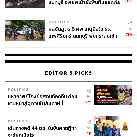
885
นนทบุรี อพยพเข้ายังพื้นที่ปลอดภัย
ชั่วคราว หลังเหตุใช้อาวุธปืนภายใน
โรงเรียนคลี่คลาย
POLITICS
ผลชันสูตร 8 ศพ เหตุยิงใน รร.
759
เทพศิรินทร์ นนทบุรี พบกระสุนเข้า
จุดสำคัญ ‘ศีรษะ-หน้าอก’ ครูถูกยิง
4 นัด จากระยะไกล
EDITOR'S PICKS
POLITICS
มหากาพย์โกงข้อสอบท้องถิ่น ก่อน
575
เดินหน้าสู่จุดจบในสัปดาห์นี้
POLITICS
เส้นทางคดี 44 สส. ในชั้นศาลฎีกา
211
จะรู้ผลเมื่อไร