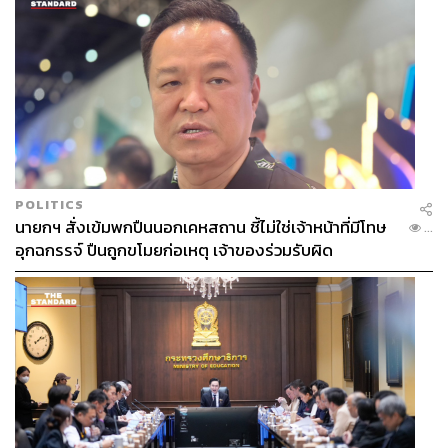
POLITICS
นายกฯ สั่งเข้มพกปืนนอกเคหสถาน ชี้ไม่ใช่เจ้าหน้าที่มีโทษ
...
อุกฉกรรจ์ ปืนถูกขโมยก่อเหตุ เจ้าของร่วมรับผิด