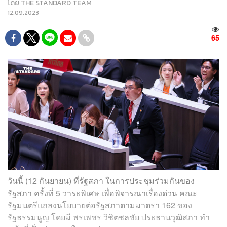
โดย
THE STANDARD TEAM
12.09.2023
65
วันนี้ (12 กันยายน) ที่รัฐสภา ในการประชุมร่วมกันของ
รัฐสภา ครั้งที่ 5 วาระพิเศษ เพื่อพิจารณาเรื่องด่วน คณะ
รัฐมนตรีแถลงนโยบายต่อรัฐสภาตามมาตรา 162 ของ
รัฐธรรมนูญ โดยมี พรเพชร วิชิตชลชัย ประธานวุฒิสภา ทำ