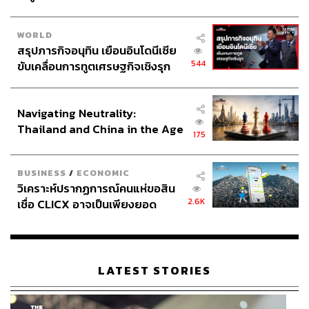
WORLD
สรุปภารกิจอนุทิน เยือนอินโดนีเซีย
544
ขับเคลื่อนการทูตเศรษฐกิจเชิงรุก
ประกาศหุ้นส่วนยุทธศาสตร์ไทย –
อินโดนีเซีย
Navigating Neutrality:
Thailand and China in the Age
175
of a New Global Order
BUSINESS
/
ECONOMIC
วิเคราะห์ปรากฏการณ์คนแห่ขอสิน
2.6K
เชื่อ CLICX อาจเป็นเพียงยอด
ภูเขาน้ำแข็ง ของปัญหาหนี้ครัว
เรือนไทยที่ถูกซุกไว้
LATEST STORIES