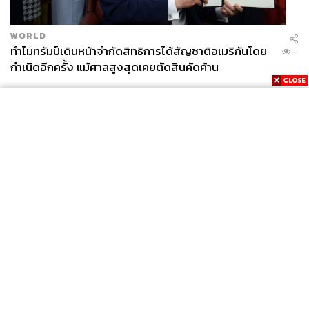
WORLD
ทำไมทรัมป์เดินหน้าจำกัดสิทธิการได้สัญชาติอเมริกันโดย
...
65
กำเนิดอีกครั้ง แม้ศาลสูงสุดเคยตัดสินคัดค้าน
ABOUT THE AUTHOR
THE STANDARD TEAM
กองบรรณาธิการ THE STANDARD
ABOUT THE PHOTOGRAPHER
ศวิตา พูลเสถียร
News
Wealth
Pop
ช่างภาพข่าว ประจำสำนักข่าว THE
Podcast
Video
Now
STANDARD
Opinion
Careers
Events
Privacy
About
Contact
ABOUT THE PHOTOGRAPHER
Policy
FOR
ฐานิส สุดโต
ADVERTISING
บรรณาธิการภาพ ประจำสำนักข่าว THE
STANDARD