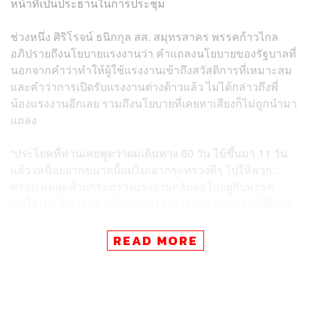
หน้าที่เป็นประธานในการประชุม
ช่วงหนึ่ง ศิริโรจน์ ธนิกกุล สส. สมุทรสาคร พรรคก้าวไกล
อภิปรายถึงนโยบายแรงงานว่า คำแถลงนโยบายของรัฐบาลที่
นอกจากคำว่าทำให้ผู้ใช้แรงงานเข้าถึงสวัสดิการที่เหมาะสม
และคำว่าการเปิดรับแรงงานต่างด้าวแล้ว ไม่ได้กล่าวถึงพี่
น้องแรงงานอีกเลย รวมถึงนโยบายที่เคยหาเสียงก็ไม่ถูกนำมา
แถลง
“ประโยคที่ท่านเคยพูดว่าผมเดินทาง 60 วัน ไข้ขึ้นมา 11 วัน
แล้ว เหนื่อยยากขนาดนี้ผมไม่เอากระทรวงดีๆ ไปให้พวก…
หรอก แต่สุดท้ายกระทรวงแรงงานกลับตกไปอยู่กับพรรค
ภูมิใจไทย นี่อาจหมายถึงกระทรวงแรงงาน กระทรวงที่ดีตาม
ทัศนคติของนายกฯ ใช่หรือไม่ ทั้งที่พรรคภูมิใจไทยไม่มี
นโยบายเกี่ยวกับแรงงานที่ชัดเจน” ศิริโรจน์กล่าว
READ MORE
จากนั้นศิริโรจน์ได้หยิบเสื้อไรเดอร์สีเขียวขึ้นมาใส่พร้อม
กล่าวว่า ตนไม่ได้มาประกวดชุดแฟนซีหรือแต่งเอาเท่ แต่ตน
เคยเป็นไรเดอร์ส่งอาหารมาก่อน จึงมาเป็นปากเป็นเสียงให้กับ