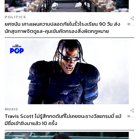
POLITICS
ยศชนัน เคาะแผนความปลอดภัยในรั้วโรงเรียน 90 วัน ส่ง
...
นักสุขภาพจิตดูแล-คุมเข้มคัดกรองสิ่งผิดกฎหมาย
MUSIC
Travis Scott ไม่รู้สึกกดดันที่ไม่เคยชนะรางวัลแกรมมี่ แม้
...
มีชื่อเข้าชิงมาแล้ว 10 ครั้ง