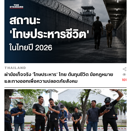
314
ABOUT THE AUTHOR
THE STANDARD TEAM
กองบรรณาธิการ THE STANDARD
THAILAND
ผ่าข้อเท็จจริง ‘โทษประหาร’ ไทย ต้นทุนชีวิต ข้อกฎหมาย
101
และทางออกเพื่อความปลอดภัยสังคม