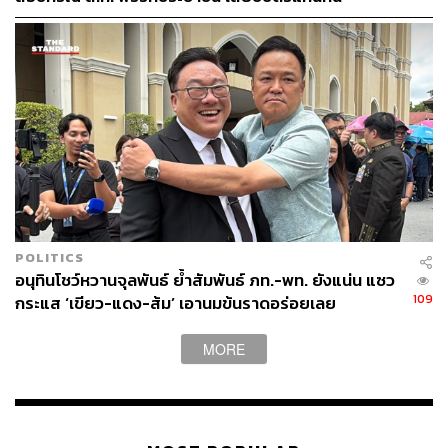
POLITICS
อนุทินโชว์หวานจุลพันธ์ ย้ำสัมพันธ์ ภท.-พท. ยังแน่น แซว
109
กระแส ‘เขียว-แดง-ส้ม’ เอานมข้นราดอร่อยเลย
MORE