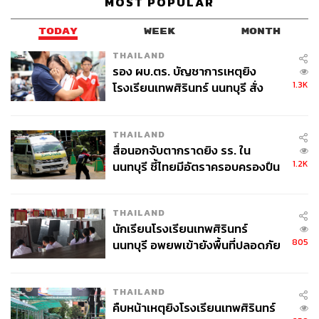
MOST POPULAR
TODAY
WEEK
MONTH
THAILAND
รอง ผบ.ตร. บัญชาการเหตุยิง
1.3K
โรงเรียนเทพศิรินทร์ นนทบุรี สั่ง
ค้นหา 2 รอบยืนยันไร้คนติดค้าง พบ
ศพปู่-ย่าที่บ้านพักผู้ก่อเหตุ
THAILAND
สื่อนอกจับตากราดยิง รร. ใน
1.2K
นนทบุรี ชี้ไทยมีอัตราครอบครองปืน
สูงในระดับต้นของภูมิภาค
THAILAND
นักเรียนโรงเรียนเทพศิรินทร์
805
นนทบุรี อพยพเข้ายังพื้นที่ปลอดภัย
ชั่วคราว หลังเหตุใช้อาวุธปืนภายใน
โรงเรียนคลี่คลาย
THAILAND
คืบหน้าเหตุยิงโรงเรียนเทพศิรินทร์