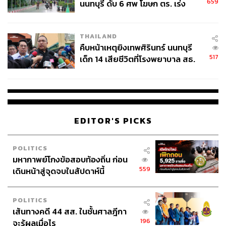
659
นนทบุรี ดับ 6 ศพ โฆษก ตร. เร่ง
สอบปมขโมยปืนปู่ก่อเหตุ
THAILAND
คืบหน้าเหตุยิงเทพศิรินทร์ นนทบุรี
517
เด็ก 14 เสียชีวิตที่โรงพยาบาล สธ.
ยืนยันครูเสียชีวิต 5 ราย เจ็บ 22
ราย
EDITOR'S PICKS
POLITICS
มหากาพย์โกงข้อสอบท้องถิ่น ก่อน
559
เดินหน้าสู่จุดจบในสัปดาห์นี้
POLITICS
เส้นทางคดี 44 สส. ในชั้นศาลฎีกา
196
จะรู้ผลเมื่อไร