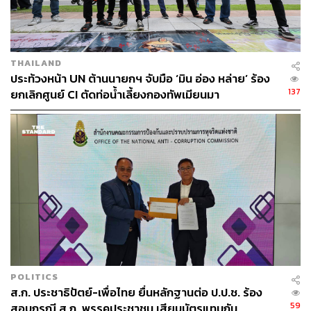
THAILAND
ประท้วงหน้า UN ต้านนายกฯ จับมือ ‘มิน อ่อง หล่าย’ ร้อง
137
ยกเลิกศูนย์ CI ตัดท่อน้ำเลี้ยงกองทัพเมียนมา
POLITICS
ส.ก. ประชาธิปัตย์-เพื่อไทย ยื่นหลักฐานต่อ ป.ป.ช. ร้อง
59
สอบกรณี ส.ก. พรรคประชาชน เสียบบัตรแทนกัน