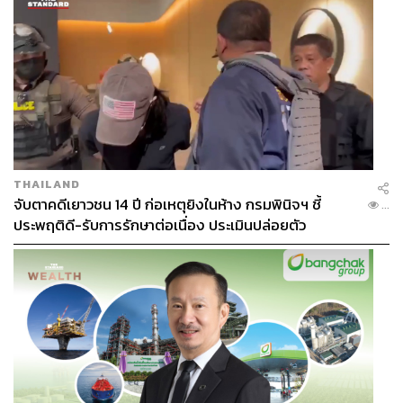
THAILAND
จับตาคดีเยาวชน 14 ปี ก่อเหตุยิงในห้าง กรมพินิจฯ ชี้
...
ประพฤติดี-รับการรักษาต่อเนื่อง ประเมินปล่อยตัว