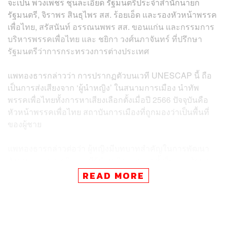
จะเป็น พวงเพ็ชร ชุนละเอียด รัฐมนตรีประจำสำนักนายก
รัฐมนตรี, จิราพร สินธุไพร สส. ร้อยเอ็ด และรองหัวหน้าพรรค
เพื่อไทย, สรัสนันท์ อรรณนพพร สส. ขอนแก่น และกรรมการ
บริหารพรรคเพื่อไทย และ ชยิกา วงศ์นภาจันทร์ ที่ปรึกษา
รัฐมนตรีว่าการกระทรวงการต่างประเทศ
แพทองธารกล่าวว่า การปรากฏตัวบนเวที UNESCAP นี้ ถือ
เป็นการส่งเสียงจาก ‘ผู้นำหญิง’ ในสนามการเมือง นำทัพ
พรรคเพื่อไทยทั้งการหาเสียงเลือกตั้งเมื่อปี 2566 ปัจจุบันคือ
หัวหน้าพรรคเพื่อไทย สถาบันการเมืองที่ถูกมองว่าเป็นพื้นที่
ของผู้ชาย
แพทองธารกล่าวต่อว่า ผู้หญิงมีบทบาทสำคัญในการพัฒนา
สังคมและเศรษฐกิจ เรามีผู้นำหญิงมากมายทั้งในภาครัฐและ
เอกชน อย่างไรก็ตาม แม้ผู้หญิงจะมีบทบาทในการขับเคลื่อน
READ MORE
ประเทศและประเทศไทยเคยมีนายกรัฐมนตรีที่เป็นผู้หญิงมา
แล้ว แต่การผลักดันผู้หญิงให้เข้ามามีส่วนร่วมในแวดวง
การเมืองยังเป็นเรื่องสำคัญของไทย ในการเลือกตั้งครั้งที่ผ่าน
มาอัตราส่วนของ สส.หญิง มีจำนวนเพิ่มขึ้น แต่ก็ยังถือว่าต่ำ