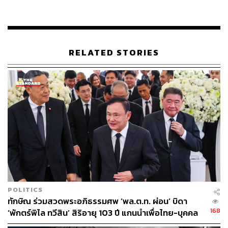
วันลาคลอด สิทธิในการเข้าถึงผ้าอนามัย สวัสดิการเด็กแรก
เกิด และประเด็นอื่นๆ ที่ต้องต่อสู้กับค่านิยมและมายาคติใน
สังคม โดยอาศัยเวลาและความเชื่อมั่นจากประวัติศาสตร์ที่
ผ่านว่าทุกอย่างเปลี่ยนแปลงได้
RELATED STORIES
“พรรคเพื่อไทยในฐานะแกนนำรัฐบาล เราเชื่อว่าเศรษฐกิจที่ดี
ชีวิตความเป็นอยู่ที่ดี ทำให้ทุกเพศ ทุกคน เข้าถึงโอกาสทาง
เศรษฐกิจ จะเป็นการแก้ปัญหาเรื่องความเท่าเทียมในระยะ
ยาวได้มากที่สุดค่ะ เพราะการเข้าถึงโอกาสทางเศรษฐกิจเป็น
อำนาจที่สำคัญที่สุด” แพทองธารกล่าว
TAGS:
ชยิกา วงศ์นภาจันทร์
จิราพร สินธุไพร
พวงเพ็ชร ชุนละเอียด
สรัสนันท์ อรรณนพพร
ผู้หญิง
องค์การสหประชาชาติ (UN)
พรรคเพื่อไทย
UNESCAP
วันสตรีสากล
แพทองธาร ชินวัตร
POLITICS
ทักษิณ ร่วมสวดพระอภิธรรมศพ ‘พล.ต.ท. ผ่อน’ บิดา
168
‘พักตร์พิไล ทวีสิน’ สิริอายุ 103 ปี แกนนำเพื่อไทย-บุคคล
หลากวงการร่วมอาลัย