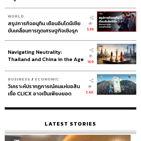
WORLD
สรุปภารกิจอนุทิน เยือนอินโดนีเซีย
539
ขับเคลื่อนการทูตเศรษฐกิจเชิงรุก
ประกาศหุ้นส่วนยุทธศาสตร์ไทย –
อินโดนีเซีย
Navigating Neutrality:
Thailand and China in the Age
169
of a New Global Order
BUSINESS
/
ECONOMIC
วิเคราะห์ปรากฏการณ์คนแห่ขอสิน
2.6K
เชื่อ CLICX อาจเป็นเพียงยอด
ภูเขาน้ำแข็ง ของปัญหาหนี้ครัว
เรือนไทยที่ถูกซุกไว้
LATEST STORIES