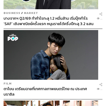
BUSINESS
/
MARKET
บางจากฯ Q2/69 ทำกำไรทะลุ 1.2 หมื่นล้าน เริ่มบุ๊กกำไร
...
‘SAF’ เชิงพาณิชย์ครั้งแรก หนุนรายได้ครึ่งปีทะลุ 3.2 แสน
ล้าน
FILM
ตาโขน เตรียมฉายที่เทศกาลภาพยนตร์ไทย ณ ประเทศ
...
บราซิล