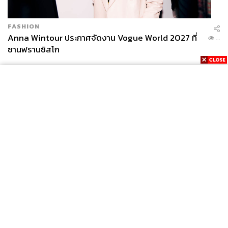
FASHION
Anna Wintour ประกาศจัดงาน Vogue World 2027 ที่
...
ซานฟรานซิสโก
News
Wealth
Pop
Podcast
Video
Now
Opinion
Careers
Events
Privacy
About
Contact
Policy
FOR
ADVERTISING