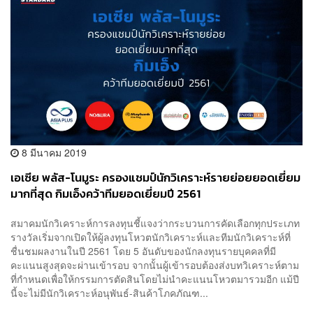
8 มีนาคม 2019
เอเซีย พลัส-โนมูระ ครองแชมป์นักวิเคราะห์รายย่อยยอดเยี่ยม
มากที่สุด กิมเอ็งคว้าทีมยอดเยี่ยมปี 2561
สมาคมนักวิเคราะห์การลงทุนชี้แจงว่ากระบวนการคัดเลือกทุกประเภท
รางวัลเริ่มจากเปิดให้ผู้ลงทุนโหวตนักวิเคราะห์และทีมนักวิเคราะห์ที่
ชื่นชมผลงานในปี 2561 โดย 5 อันดับของนักลงทุนรายบุคคลที่มี
คะแนนสูงสุดจะผ่านเข้ารอบ จากนั้นผู้เข้ารอบต้องส่งบทวิเคราะห์ตาม
ที่กำหนดเพื่อให้กรรมการตัดสินโดยไม่นำคะแนนโหวตมารวมอีก แม้ปี
นี้จะไม่มีนักวิเคราะห์อนุพันธ์-สินค้าโภคภัณฑ...