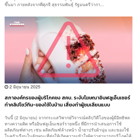
ขึ้นมา ภายหลังจากที่ศุภจี สุธรรมพันธุ์ รัฐมนตรีว่ากา...
2 มิถุนายน 2025
สภาองค์กรของผู้บริโภคชง สคบ. ระงับโฆษณาอินฟลูเอ็นเซอร์
ทำคลิปโชว์กิน-ของใช้ในบ้าน เสี่ยงทำผู้ชมเลียนแบบ
วันนี้ (2 มิถุนายน) จากกระแสวิพากษ์วิจารณ์คลิปวิดีโอของผู้มีอิทธิพล
ทางความคิด หรืออินฟลูเอ็นเซอร์รายหนึ่ง ที่มีการนำเสนอการใช้
ผลิตภัณฑ์ต่างๆ เช่น ผลิตภัณฑ์ล้างหน้า น้ำยาปรับผ้านุ่ม และของใช้
ในครัวเรือนในลักษณะที่ส่อให้เกิดความเข้าใจผิดว่าสามารถบริโภคได้