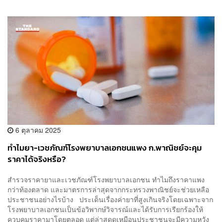
6 ตุลาคม 2025
ทำไมยา-เวชภัณฑ์โรงพยาบาลเอกชนแพง ก.พาณิชย์จะคุม
ราคาได้จริงหรือ?
สำรวจราคายาและเวชภัณฑ์โรงพยาบาลเอกชน ทำไมถึงราคาแพง
กว่าท้องตลาด และมาตรการล่าสุดจากกระทรวงพาณิชย์จะช่วยเหลือ
ประชาชนอย่างไรบ้าง ประเด็นเรื่องค่ายาที่สูงเกินจริงโดยเฉพาะจาก
โรงพยาบาลเอกชนเป็นข้อวิพากษ์วิจารณ์และได้รับการเรียกร้องให้
ควบคุมราคามาโดยตลอด แต่ล่าสุดดูเหมือนประชาชนจะมีความหวัง