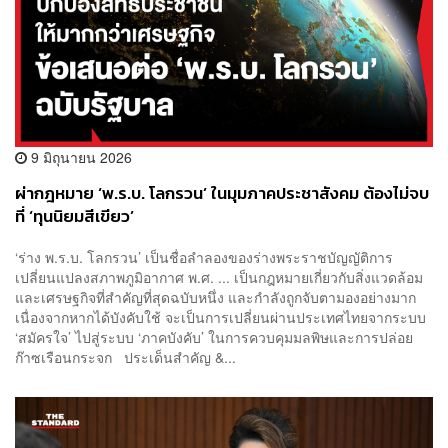
9 มิถุนายน 2026
ผ่ากฎหมาย ‘พ.ร.บ. โลกรวน’ ในมุมภาคประชาสังคม ต้องไม่จบ
ที่ ‘ทุนนิยมสีเขียว’
‘ร่าง พ.ร.บ. โลกรวน’ เป็นชื่อลำลองของร่างพระราชบัญญัติการ
เปลี่ยนแปลงสภาพภูมิอากาศ พ.ศ. ... เป็นกฎหมายเกี่ยวกับสิ่งแวดล้อม
และเศรษฐกิจที่สำคัญที่สุดฉบับหนึ่ง และกำลังถูกจับตามองอย่างมาก
เนื่องจากหากได้บังคับใช้ จะเป็นการเปลี่ยนผ่านประเทศไทยจากระบบ
‘สมัครใจ’ ไปสู่ระบบ ‘ภาคบังคับ’ ในการควบคุมมลพิษและการปล่อย
ก๊าซเรือนกระจก ประเด็นสำคัญ &...