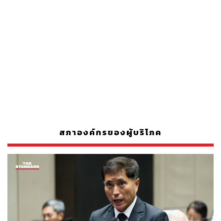
สภาองค์กรของผู้บริโภค