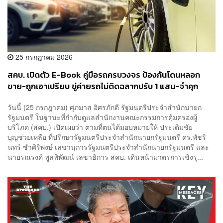
25 กรกฎาคม 2026
สคบ. เปิดตัว E-Book คู่มือรถครบวงจร ป้องกันโดนหลอก
ขาย-ถูกเอาเปรียบ ขู่ค่ายรถไม่ติดฉลากปรับ 1 แสน-จำคุก
วันนี้ (25 กรกฎาคม) ศุภมาส อิศรภักดี รัฐมนตรีประจำสำนักนายก
รัฐมนตรี ในฐานะที่กำกับดูแลสำนักงานคณะกรรมการคุ้มครองผู้
บริโภค (สคบ.) เปิดเผยว่า ตามที่ตนได้มอบหมายให้ ประเดิมชัย
บุญช่วยเหลือ ที่ปรึกษารัฐมนตรีประจำสำนักนายกรัฐมนตรี ดร.พัชริ
นทร์ ซำศิริพงษ์ เลขานุการรัฐมนตรีประจำสำนักนายกรัฐมนตรี และ
นายรณรงค์ พูลพิพัฒน์ เลขาธิการ สคบ. เดินหน้ามาตรการเชิงรุ...