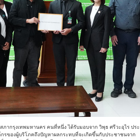
ะธานสภากรุงเทพมหานคร คนที่หนึ่ง ได้รับมอบจาก วิพุธ ศรีวะอุไร ป
์กรของผู้บริโภคถึงปัญหาผลกระทบที่จะเกิดขึ้นกับประชาชนจาก