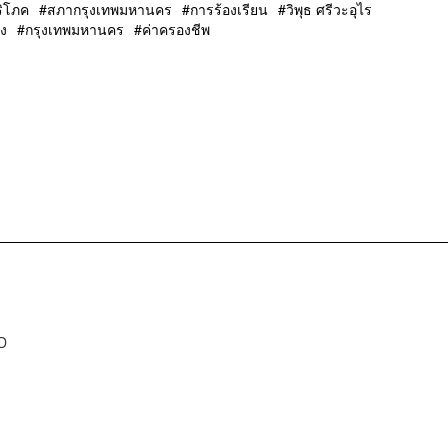
ริโภค
สภากรุงเทพมหานคร
การร้องเรียน
วิพุธ ศรีวะอุไร
ง
กรุงเทพมหานคร
ค่าครองชีพ
D