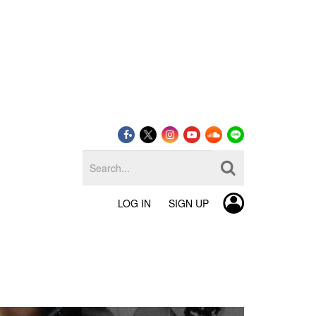
LOG IN
SIGN UP