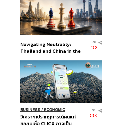
อินโดนีเซีย
Navigating Neutrality:
150
Thailand and China in the
Age of a New Global
Order
BUSINESS
/
ECONOMIC
2.5K
วิเคราะห์ปรากฏการณ์คนแห่
ขอสินเชื่อ CLICX อาจเป็น
เพียงยอดภูเขาน้ำแข็ง ของ