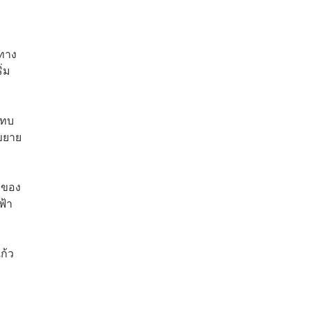
ะทาง
ิ่ม
ะทบ
ขยาย
พของ
ฟ้า
ก้ว