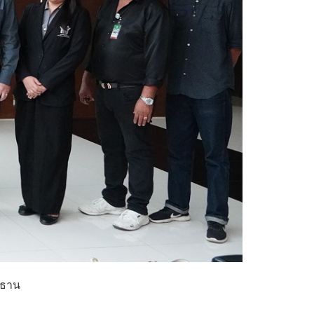
ระธาน