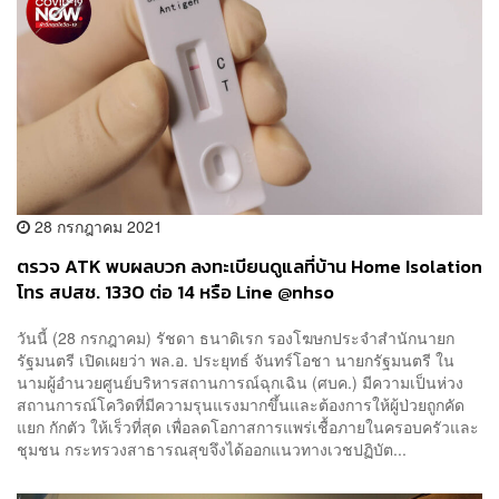
28 กรกฎาคม 2021
ตรวจ ATK พบผลบวก ลงทะเบียนดูแลที่บ้าน Home Isolation
โทร สปสช. 1330 ต่อ 14 หรือ Line @nhso
วันนี้ (28 กรกฎาคม) รัชดา ธนาดิเรก รองโฆษกประจำสำนักนายก
รัฐมนตรี เปิดเผยว่า พล.อ. ประยุทธ์ จันทร์โอชา นายกรัฐมนตรี ใน
นามผู้อำนวยศูนย์บริหารสถานการณ์ฉุกเฉิน (ศบค.) มีความเป็นห่วง
สถานการณ์โควิดที่มีความรุนแรงมากขึ้นและต้องการให้ผู้ป่วยถูกคัด
แยก กักตัว ให้เร็วที่สุด เพื่อลดโอกาสการแพร่เชื้อภายในครอบครัวและ
ชุมชน กระทรวงสาธารณสุขจึงได้ออกแนวทางเวชปฏิบัต...