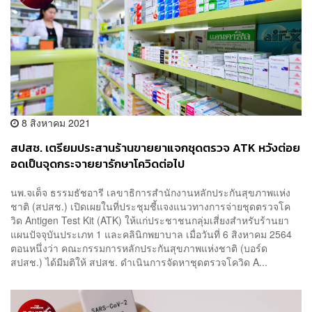
8 สิงหาคม 2021
สปสช. เตรียมประสานร้านขายยาแจกชุดตรวจ ATK หวังต่อย
อดเป็นจุดกระจายยารักษาโควิดต่อไป
นพ.จเด็จ ธรรมธัชอารี เลขาธิการสำนักงานหลักประกันสุขภาพแห่ง
ชาติ (สปสช.) เปิดเผยในที่ประชุมชี้แจงแนวทางการจ่ายชุดตรวจโค
วิด Antigen Test Kit (ATK) ให้แก่ประชาชนกลุ่มเสี่ยงสำหรับร้านยา
แผนปัจจุบันประเภท 1 และคลินิกพยาบาล เมื่อวันที่ 6 สิงหาคม 2564
ตอนหนึ่งว่า คณะกรรมการหลักประกันสุขภาพแห่งชาติ (บอร์ด
สปสช.) ได้มีมติให้ สปสช. ดำเนินการจัดหาชุดตรวจโควิด A...