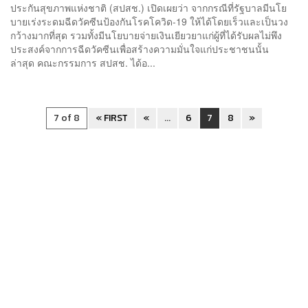
ประกันสุขภาพแห่งชาติ (สปสช.) เปิดเผยว่า จากกรณีที่รัฐบาลมีนโย
บายเร่งระดมฉีดวัคซีนป้องกันโรคโควิด-19 ให้ได้โดยเร็วและเป็นวง
กว้างมากที่สุด รวมทั้งมีนโยบายจ่ายเงินเยียวยาแก่ผู้ที่ได้รับผลไม่พึง
ประสงค์จากการฉีดวัคซีนเพื่อสร้างความมั่นใจแก่ประชาชนนั้น
ล่าสุด คณะกรรมการ สปสช. ได้อ...
7 of 8
« FIRST
«
...
6
7
8
»