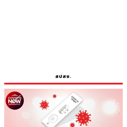
สปสช.