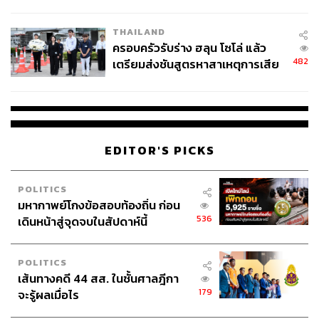
นัยทางการเมือง
THAILAND
ครอบครัวรับร่าง ฮลุน โซโล่ แล้ว
482
เตรียมส่งชันสูตรหาสาเหตุการเสีย
ชีวิต
EDITOR'S PICKS
POLITICS
มหากาพย์โกงข้อสอบท้องถิ่น ก่อน
536
เดินหน้าสู่จุดจบในสัปดาห์นี้
POLITICS
เส้นทางคดี 44 สส. ในชั้นศาลฎีกา
179
จะรู้ผลเมื่อไร