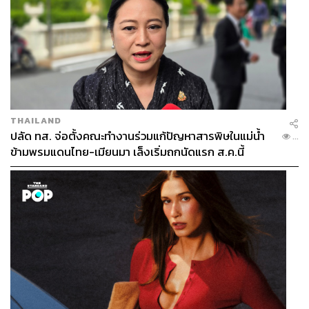
THAILAND
ปลัด ทส. จ่อตั้งคณะทำงานร่วมแก้ปัญหาสารพิษในแม่น้ำ
...
ข้ามพรมแดนไทย-เมียนมา เล็งเริ่มถกนัดแรก ส.ค.นี้