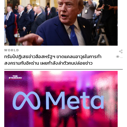
WORLD
ทรัมป์ปฏิเสธข่าวลือสหรัฐฯ ขาดแคลนอาวุธในการทำ
...
สงครามกับอิหร่าน เผยกำลังล่าตัวคนปล่อยข่าว