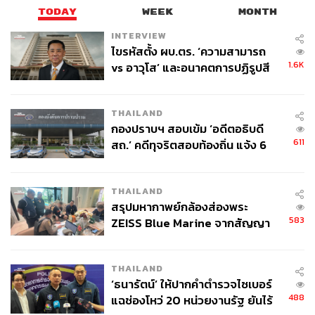
TODAY
WEEK
MONTH
INTERVIEW
ไขรหัสตั้ง ผบ.ตร. ‘ความสามารถ
1.6K
vs อาวุโส’ และอนาคตการปฏิรูปสี
กากี กับ พล.ต.อ. เอก อังสนานนท์
THAILAND
กองปราบฯ สอบเข้ม ‘อดีตอธิบดี
611
สถ.’ คดีทุจริตสอบท้องถิ่น แจ้ง 6
ข้อหาหนัก จ่อชง ป.ป.ช. 12 ส.ค. นี้
THAILAND
สรุปมหากาพย์กล้องส่องพระ
583
ZEISS Blue Marine จากสัญญา
ผลิต 8.3 ล้าน สู่ข้อพิพาท ‘มา
เวลล์ฯ’ ฟ้อง ‘โทน บางแค’ ผิดนัด
THAILAND
จ่ายหนี้-แอบระบุแบรนด์
‘ธนารัตน์’ ให้ปากคำตำรวจไซเบอร์
488
แฉช่องโหว่ 20 หน่วยงานรัฐ ยันไร้