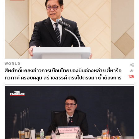
THE STANDARD TEAM
กองบรรณาธิการ THE STANDARD
WORLD
สีหศักดิ์แถลงข่าวการเยือนไทยของมินอ่องหล่าย ชี้หารือ
126
ทวิภาคี ครอบคลุม สร้างสรรค์ ตรงไปตรงมา ย้ำต้องการ
ให้เมียนมากลับสู่อาเซียน