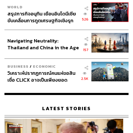
WORLD
สรุปภารกิจอนุทิน เยือนอินโดนีเซีย
526
ขับเคลื่อนการทูตเศรษฐกิจเชิงรุก
ประกาศหุ้นส่วนยุทธศาสตร์ไทย –
อินโดนีเซีย
Navigating Neutrality:
Thailand and China in the Age
157
of a New Global Order
BUSINESS
/
ECONOMIC
วิเคราะห์ปรากฏการณ์คนแห่ขอสิน
2.5K
เชื่อ CLICX อาจเป็นเพียงยอด
ภูเขาน้ำแข็ง ของปัญหาหนี้ครัว
เรือนไทยที่ถูกซุกไว้
LATEST STORIES