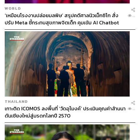
WORLD
‘เหมือนโรงงานปล่อยมลพิษ’ สรุปคดีศาลนิวเม็กซิโก สั่ง
...
ปรับ Meta ชี้กระทบสุขภาพจิตเด็ก คุมเข้ม AI Chatbot
THAILAND
เกาะติด ICOMOS ลงพื้นที่ ‘วัดอุโมงค์’ ประเมินคุณค่าล้านนา
...
ดันเชียงใหม่สู่มรดกโลกปี 2570