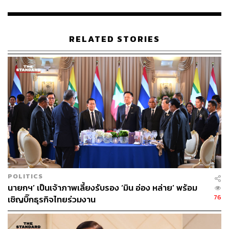
count น้อยกว่า 200 เซลล์ต่อลูกบาศก์มิลลิเมตร แต่จะไม่ใช้
ยานี้กับหญิงตั้งครรภ์ และผู้ที่อยู่ระหว่างให้นมบุตร” นพ.จเด็จ
กล่าว
RELATED STORIES
TAGS:
ผู้ป่วย
สำนักงานหลักประกันสุขภาพแห่งชาติ
อนุทิน ชาญวีรกูล
สปสช.
เชื้อไวรัสโคโรนา
COVID-19
การรักษาผู้ป่วย
จเด็จ ธรรมธัชอารี
โมลนูพิราเวียร์ (Molnupiravir)
POLITICS
98
นายกฯ’ เป็นเจ้าภาพเลี้ยงรับรอง ‘มิน อ่อง หล่าย’ พร้อม
76
เชิญบิ๊กธุรกิจไทยร่วมงาน
ABOUT THE AUTHOR