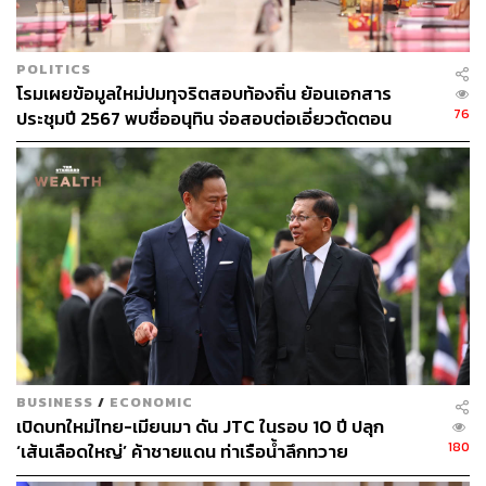
POLITICS
โรมเผยข้อมูลใหม่ปมทุจริตสอบท้องถิ่น ย้อนเอกสาร
76
ประชุมปี 2567 พบชื่ออนุทิน จ่อสอบต่อเอี่ยวตัดตอน
ม.บูรพา หรือไม่
BUSINESS
/
ECONOMIC
เปิดบทใหม่ไทย-เมียนมา ดัน JTC ในรอบ 10 ปี ปลุก
180
‘เส้นเลือดใหญ่’ ค้าชายแดน ท่าเรือน้ำลึกทวาย