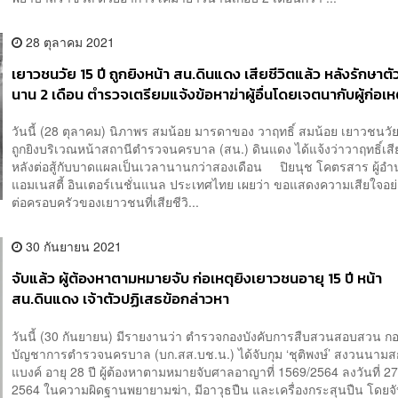
28 ตุลาคม 2021
เยาวชนวัย 15 ปี ถูกยิงหน้า สน.ดินแดง เสียชีวิตแล้ว หลังรักษาต
นาน 2 เดือน ตำรวจเตรียมแจ้งข้อหาฆ่าผู้อื่นโดยเจตนากับผู้ก่อเห
วันนี้ (28 ตุลาคม) นิภาพร สมน้อย มารดาของ วาฤทธิ์ สมน้อย เยาวชนวัย 1
ถูกยิงบริเวณหน้าสถานีตำรวจนครบาล (สน.) ดินแดง ได้แจ้งว่าวาฤทธิ์เสีย
หลังต่อสู้กับบาดแผลเป็นเวลานานกว่าสองเดือน ปิยนุช โคตรสาร ผู้อ
แอมเนสตี้ อินเตอร์เนชั่นแนล ประเทศไทย เผยว่า ขอแสดงความเสียใจอย่า
ต่อครอบครัวของเยาวชนที่เสียชีวิ...
30 กันยายน 2021
จับแล้ว ผู้ต้องหาตามหมายจับ ก่อเหตุยิงเยาวชนอายุ 15 ปี หน้า
สน.ดินแดง เจ้าตัวปฏิเสธข้อกล่าวหา
วันนี้ (30 กันยายน) มีรายงานว่า ตำรวจกองบังคับการสืบสวนสอบสวน ก
บัญชาการตำรวจนครบาล (บก.สส.บช.น.) ได้จับกุม ‘ชุติพงษ์’ สงวนนามสก
แบงค์ อายุ 28 ปี ผู้ต้องหาตามหมายจับศาลอาญาที่ 1569/2564 ลงวันที่ 2
2564 ในความผิดฐานพยายามฆ่า, มีอาวุธปืน และเครื่องกระสุนปืน โดยจับก