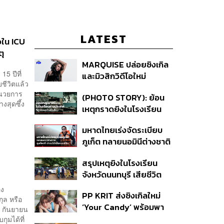
LATEST
ัวใน ICU
ตุ
MARQUISE ปล่อยซิงเกิล
5 ปีที่
และมิวสิกวิดีโอใหม่
ชีวิตแล้ว
IRONIC ที่เสียดสีความ
ำนวยการ
(PHOTO STORY): ย้อน
สัมพันธ์สุด Toxic
งสุดซึ้ง
เหตุกราดยิงในโรงเรียน
ต่างประเทศ ที่ผู้ก่อเหตุเป็น
มหาดไทยเร่งจัดระเบียบ
นักเรียน
ภูเก็ต ทลายนอมินีต่างชาติ
คุมเจ็ตสกี สางบริษัทฮุบ
สรุปเหตุยิงในโรงเรียน
ที่ดิน เคลียร์ใบอนุญาต
จังหวัดนนทบุรี เสียชีวิต
โรงแรมค้าง 7 ปี
รวม 8 ราย โฆษก ตร. เผย
อง
PP KRIT ส่งซิงเกิลใหม่
ปมค้นประวัติคดีกราดยิงที่
ุล หรือ
‘Your Candy’ พร้อมพา
สหรัฐฯ
7 กันยายน
ต้าเหนิง และ ณิชา ร่วมมิว
ุมได้ที่