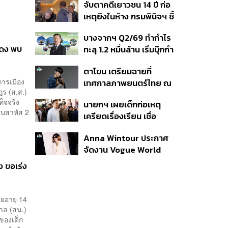
จับตาคดีเยาวชน 14 ปี ก่อ
สิกวิดีโอ
เหตุยิงในห้าง กรมพินิจฯ ชี้
ประพฤติดี-รับการรักษาต่อ
บางจากฯ Q2/69 ทำกำไร
เนื่อง ประเมินปล่อยตัว
แดง พบ
ทะลุ 1.2 หมื่นล้าน เริ่มบุ๊กกำ
ไร ‘SAF’ เชิงพาณิชย์ครั้ง
ตาโขน เตรียมฉายที่
แรก หนุนรายได้ครึ่งปีทะลุ
การเมือง
เทศกาลภาพยนตร์ไทย ณ
3.2 แสนล้าน
ร (ส.ส.)
ประเทศบราซิล
็จจริง
นายกฯ เผยเด็กก่อเหตุ
็บสาหัส 2
เครียดเรื่องเรียน เชื่อ
เตรียมการเป็นขั้นตอน ชี้มี
Anna Wintour ประกาศ
กระสุนอีกกว่า 30 นัด หาก
จัดงาน Vogue World
ไม่จบชีวิตตัวเองอาจสูญ
2027 ที่ซานฟรานซิสโก
เสียเพิ่ม
ง ขอเร่ง
ายอายุ 14
บาล (สน.)
อของเด็ก