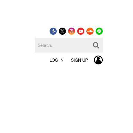
LOG IN
SIGN UP