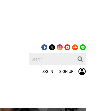
LOG IN
SIGN UP