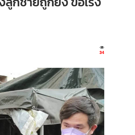
งลูกชายถูกยิง ขอเร่ง
34