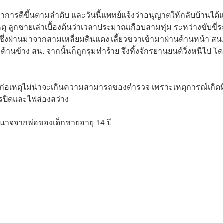
อาการดีขึ้นตามลำดับ และวันนี้แพทย์แจ้งว่าอนุญาตให้กลับบ้านได้แ
เหตุ ลูกชายเล่าเบื้องต้นว่าเวลาประมาณเกือบสามทุ่ม ระหว่างขับขี่ร
ึ่งผ่านมาจากสามเหลี่ยมดินแดง เลี้ยวขวาเข้ามาผ่านด้านหน้า สน
่ด้านข้าง สน. จากนั้นก็ถูกรุมทำร้าย จึงทิ้งจักรยานยนต์วิ่งหนีไป 
ก่อเหตุไม่น่าจะเกินความสามารถของตำรวจ เพราะเหตุการณ์เกิดที
จรปิดและไฟส่องสว่าง
าจจากพ่อของเด็กชายอายุ 14 ปี