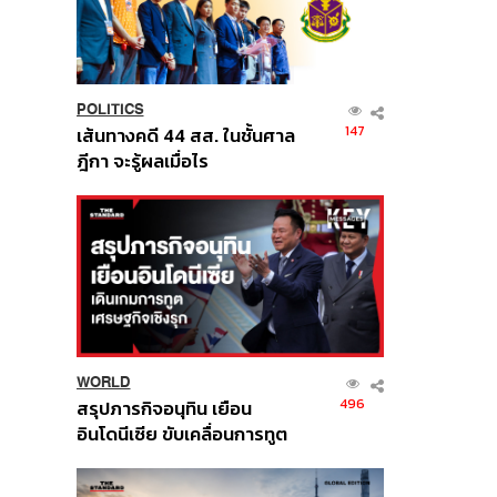
POLITICS
147
เส้นทางคดี 44 สส. ในชั้นศาล
ฎีกา จะรู้ผลเมื่อไร
WORLD
496
สรุปภารกิจอนุทิน เยือน
อินโดนีเซีย ขับเคลื่อนการทูต
เศรษฐกิจเชิงรุก ประกาศหุ้น
ส่วนยุทธศาสตร์ไทย –