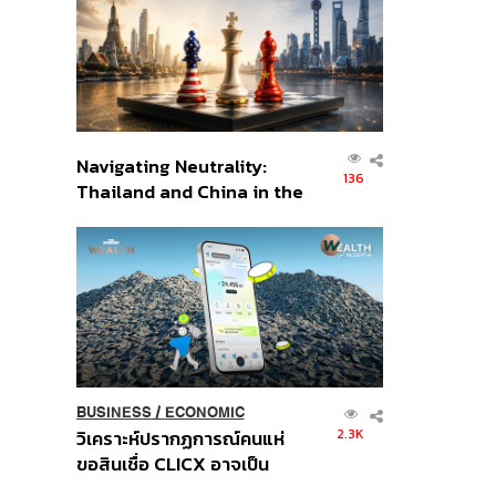
อินโดนีเซีย
Navigating Neutrality:
136
Thailand and China in the
Age of a New Global
Order
BUSINESS
/
ECONOMIC
2.3K
วิเคราะห์ปรากฏการณ์คนแห่
ขอสินเชื่อ CLICX อาจเป็น
เพียงยอดภูเขาน้ำแข็ง ของ