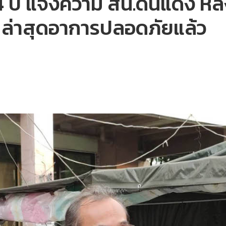
 ปี แจ้งความ สน.ดินแดง หลั
ุ ล่าสุดอาการปลอดภัยแล้ว