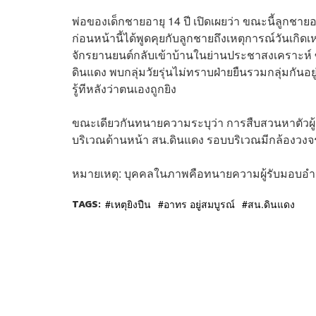
พ่อของเด็กชายอายุ 14 ปี เปิดเผยว่า ขณะนี้ลูกชาย
ก่อนหน้านี้ได้พูดคุยกับลูกชายถึงเหตุการณ์วันเกิด
จักรยานยนต์กลับเข้าบ้านในย่านประชาสงเคราะห์ ซ
ดินแดง พบกลุ่มวัยรุ่นไม่ทราบฝ่ายยืนรวมกลุ่มกันอยู
รู้ทีหลังว่าตนเองถูกยิง
ขณะเดียวกันทนายความระบุว่า การสืบสวนหาตัวผู้
บริเวณด้านหน้า สน.ดินแดง รอบบริเวณมีกล้องวง
หมายเหตุ: บุคคลในภาพคือทนายความผู้รับมอบอำน
TAGS:
เหตุยิงปืน
อาทร อยู่สมบูรณ์
สน.ดินแดง