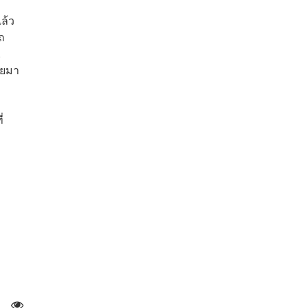
ล้ว
ถ
.
โดยมา
่