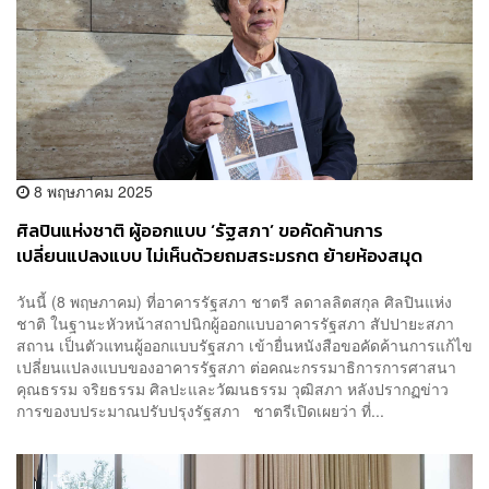
8 พฤษภาคม 2025
ศิลปินแห่งชาติ ผู้ออกแบบ ‘รัฐสภา’ ขอคัดค้านการ
เปลี่ยนแปลงแบบ ไม่เห็นด้วยถมสระมรกต ย้ายห้องสมุด
วันนี้ (8 พฤษภาคม) ที่อาคารรัฐสภา ชาตรี ลดาลลิตสกุล ศิลปินแห่ง
ชาติ ในฐานะหัวหน้าสถาปนิกผู้ออกแบบอาคารรัฐสภา สัปปายะสภา
สถาน เป็นตัวแทนผู้ออกแบบรัฐสภา เข้ายื่นหนังสือขอคัดค้านการแก้ไข
เปลี่ยนแปลงแบบของอาคารรัฐสภา ต่อคณะกรรมาธิการการศาสนา
คุณธรรม จริยธรรม ศิลปะและวัฒนธรรม วุฒิสภา หลังปรากฏข่าว
การของบประมาณปรับปรุงรัฐสภา ชาตรีเปิดเผยว่า ที่...