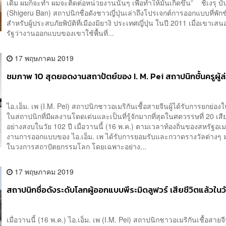
เดิม ผมก็จะทำ ผมจะติดต่อหน่วยงานนั้นๆ เพื่อทำให้มันเกิดขึ้น” ชิเงรุ บั
(Shigeru Ban) สถาปนิกชื่อดังชาวญี่ปุ่นเล่าถึงโปรเจกต์การออกแบบที่พัก
สำหรับผู้ประสบภัยพิบัติที่เมืองมิยางิ ประเทศญี่ปุ่น ในปี 2011 เมื่อเขาเ
รัฐว่างานออกแบบของเขาใช้พื้นที่...
17 พฤษภาคม 2019
ชมภาพ 10 สุดยอดงานสถาปัตย์ของ I. M. Pei สถาปนิกชั้นครูผู้ล
ไอ.เอ็ม. เพ (I.M. Pei) สถาปนิกชาวอเมริกันเชื้อสายจีนผู้ได้รับการยกย่องให
ในสถาปนิกที่มีผลงานโดดเด่นและเป็นที่รู้จักมากที่สุดในศตวรรษที่ 20 เสีย
อย่างสงบในวัย 102 ปี เมื่อวานนี้ (16 พ.ค.) ตามเวลาท้องถิ่นของสหรัฐอ
งานการออกแบบของ ไอ.เอ็ม. เพ ได้รับการยอมรับและกวาดรางวัลต่างๆ
ในวงการสถาปัตยกรรมโลก โดยเฉพาะอย่าง...
17 พฤษภาคม 2019
สถาปนิกชื่อดังระดับโลกผู้ออกแบบพีระมิดลูฟวร์ เสียชีวิตแล้วในว
เมื่อวานนี้ (16 พ.ค.) ไอ.เอ็ม. เพ (I.M. Pei) สถาปนิกชาวอเมริกันเชื้อสายจีน