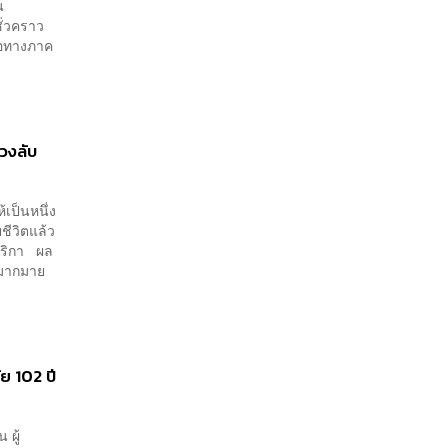
น
ชั่วคราว
สนอทางภาค
่วงลับ
้เป็นหนึ่ง
ชีวิตแล้ว
เมริกา ผล
 มากมาย
ัย 102 ปี
 ผู้