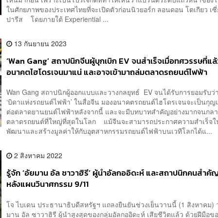
ในศักยภาพของประเทศไทยที่จะเปิดตัวก่อนนิวยอร์ก ลอนดอน โตเกียว เซี่ย
ปารีส โดยภายใต้ Experiential ...
13 กันยายน 2023
‘Wan Gang’ สถาปนิกจีนผู้บุกเบิก EV จนสำเร็จเมื่อทศวรรษที่แล
อนาคตไฮโดรเจนมาแน่ และอาจเข้ามาถล่มตลาดรถยนต์ไฟฟ้า
Wan Gang สถาปนิกผู้ออกแบบและวางกลยุทธ์ EV จนได้รับการยอมรับว่า
‘บิดาแห่งรถยนต์ไฟฟ้า’ ในสื่อจีน มองอนาคตรถยนต์ไฮโดรเจนจะเป็นกุ
ต่อตลาดยานยนต์ไฟฟ้าหลังจากนี้ และจะมีบทบาทสำคัญอย่างมากจนกลา
ตลาดรถยนต์ที่ใหญ่ที่สุดในโลก แม้จีนจะสามารถประกาศความสำเร็จ
พัฒนาและสร้างมูลค่าให้กับอุตสาหกรรมรถยนต์ไฟฟ้าบนเวทีโลกได้แ...
2 สิงหาคม 2022
รู้จัก ‘อัยมาน อัล ซาวาฮิรี’ ผู้นำอัลกออิดะห์ และสถาปนิกคนสำคัญ 
หลังแผนวินาศกรรม 9/11
โจ ไบเดน ประธานาธิบดีสหรัฐฯ แถลงยืนยันช่วงเย็นวานนี้ (1 สิงหาคม) ว่
มาน อัล ซาวาฮิรี ผู้นำสูงสุดของกลุ่มอัลกออิดะห์ เสียชีวิตแล้ว ด้วยฝีมือข