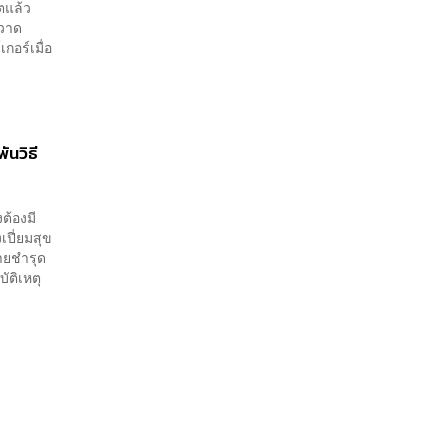
ตแล้ว
กวาด
อร์เมื่อ
ันวิธี
ต้องมี
เปี่ยมสุข
หายชำรุด
ัติเหตุ