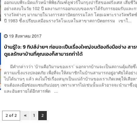
ออกแบบพีระมิดแก้วหน้าพิพิธภัณฑ์ลูฟวร์ในกรุงปารีสของฝรั่งเศส เสียชีวิ
อย่างสงบในวัย 102 ปี ผลงานการออกแบบของเขาได้รับการยอมรับและ
รางวัลต่างๆ มากมายในวงการสถาปัตยกรรมโลก โดยเฉพาะรางวัลพริตซ์เก
ปี 1983 ซึ่งเปรียบเสมือนรางวัลโนเบลในสาขาสถาปัตยกรรม เขาใ...
19 สิงหาคม 2017
บ้านรู้ใจ: 9 ทิปส์ง่ายๆ ก่อนจะเป็นเรื่องใหญ่จนต้องถึงมือช่าง สารพ
ดูแลรักษาบ้านที่คุณเองก็สามารถทำได้
มีคำกล่าวว่า ‘บ้านคือวิมานของเรา’ นอกจากบ้านจะเป็นสถานคุ้มภัยซึ่ง
ความแข็งแรงปลอดภัย เพื่อที่จะให้สมาชิกในบ้านสามารถอยู่อาศัยได้อย่าง
ไปได้นานๆ แล้ว คงไม่ใช่เรื่องสนุกเป็นแน่ถ้าบ้านของเราเกิดเหตุให้เสีย
จนต้องลงมือซ่อมแซมกันบ่อยๆ เพราะหากไม่เช่นนั้นแล้วอาจจะนำมาซึ่งอุบ
และอันตรายได้อีกสารพัด ...
2 of 2
«
1
2