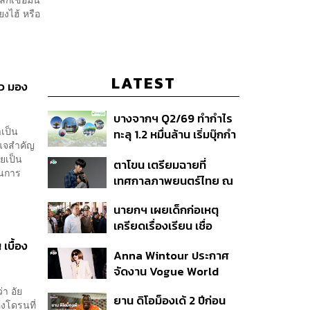
งไฮ้ หรือ
LATEST
้ว มอง
บางจากฯ Q2/69 ทำกำไร
เป็น
ทะลุ 1.2 หมื่นล้าน เริ่มบุ๊กกำ
ญแจสำคัญ
ไร ‘SAF’ เชิงพาณิชย์ครั้ง
ยเป็น
ตาโขน เตรียมฉายที่
แรก หนุนรายได้ครึ่งปีทะลุ
ในการ
เทศกาลภาพยนตร์ไทย ณ
3.2 แสนล้าน
ประเทศบราซิล
นายกฯ เผยเด็กก่อเหตุ
เครียดเรื่องเรียน เชื่อ
เตรียมการเป็นขั้นตอน ชี้มี
เบื้อง
Anna Wintour ประกาศ
กระสุนอีกกว่า 30 นัด หาก
จัดงาน Vogue World
ไม่จบชีวิตตัวเองอาจสูญ
2027 ที่ซานฟรานซิสโก
เสียเพิ่ม
า อัย
ยาน ดิโอม็องเด้ 2 ปีก่อน
องโดรนที่