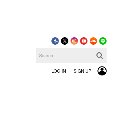
LOG IN
SIGN UP