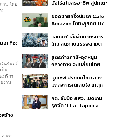
ยังไร้สโมสรอาชีพ สู่นักเตะ
ิสถาน โดย
ค่าตัว 125 ล้านยูโร กับคำ
อง
ยอดขายครึ่งปีแรก Cafe
สัญญาถึงน้องสาวผู้ล่วง
Amazon โตทะลุสถิติ 117
ลับ
ล้านแก้ว หนุนธุรกิจไลฟ์
‘เอกนิติ’ เล็งงัดมาตรการ
สไตล์ OR โตต่อเนื่อง
1 ที่จะ
ใหม่ ลดภาษีสรรพสามิต
หวังดึงผู้ผลิต EV มาตั้ง
สูตรถ่างภาษี-อุดหนุน
โรงงานในไทย
าวันจันทร์
กลางทาง จะเปลี่ยนไทย
เป็น
จาก ‘ทางผ่าน’ เป็นฮับผลิต
อเมริกา
ยูนิเซฟ ประเทศไทย ออก
EV ได้จริงหรือ?
่วมงาน
แถลงการณ์เสียใจ เหตุก
ราดยิงที่เทพศิรินทร์
คต. จับมือ สสว. เปิดเกม
นนทบุรี ชี้โรงเรียนควรเป็น
รุกจัด ‘Thai Tapioca
พื้นที่ปลอดภัย
Nexus 2026’ เสริมความ
งสร้าง
แข็งแกร่ง ยกระดับความ
เชื่อมั่นมันสำปะหลังไทยใน
ตลาดโลก
าคาเท่า