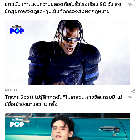
ยศชนัน เคาะแผนความปลอดภัยในรั้วโรงเรียน 90 วัน ส่ง
...
นักสุขภาพจิตดูแล-คุมเข้มคัดกรองสิ่งผิดกฎหมาย
MUSIC
Travis Scott ไม่รู้สึกกดดันที่ไม่เคยชนะรางวัลแกรมมี่ แม้
...
มีชื่อเข้าชิงมาแล้ว 10 ครั้ง