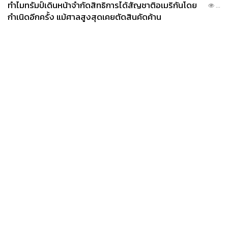
ทำไมทรัมป์เดินหน้าจำกัดสิทธิการได้สัญชาติอเมริกันโดย
...
กำเนิดอีกครั้ง แม้ศาลสูงสุดเคยตัดสินคัดค้าน
News
Wealth
Pop
Podcast
Video
Now
Opinion
Careers
Events
Privacy
About
Contact
Policy
FOR
ADVERTISING
MEMBERSHIP