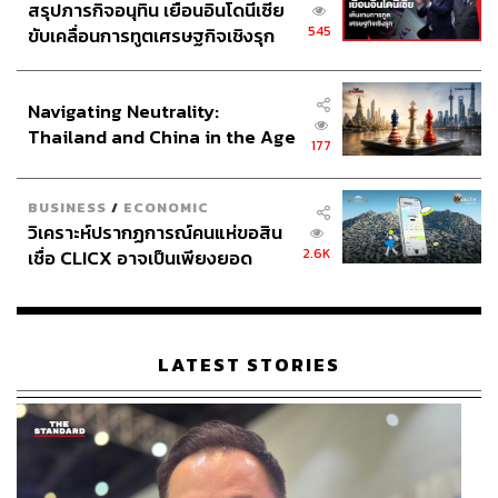
สรุปภารกิจอนุทิน เยือนอินโดนีเซีย
545
ขับเคลื่อนการทูตเศรษฐกิจเชิงรุก
ประกาศหุ้นส่วนยุทธศาสตร์ไทย –
อินโดนีเซีย
Navigating Neutrality:
Thailand and China in the Age
177
of a New Global Order
BUSINESS
/
ECONOMIC
วิเคราะห์ปรากฏการณ์คนแห่ขอสิน
2.6K
เชื่อ CLICX อาจเป็นเพียงยอด
ภูเขาน้ำแข็ง ของปัญหาหนี้ครัว
เรือนไทยที่ถูกซุกไว้
LATEST STORIES