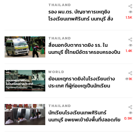
THAILAND
รอง ผบ.ตร. บัญชาการเหตุยิง
1.5K
โรงเรียนเทพศิรินทร์ นนทบุรี สั่ง
ค้นหา 2 รอบยืนยันไร้คนติดค้าง พบ
ศพปู่-ย่าที่บ้านพักผู้ก่อเหตุ
THAILAND
สื่อนอกจับตากราดยิง รร. ใน
1.4K
นนทบุรี ชี้ไทยมีอัตราครอบครองปืน
สูงในระดับต้นของภูมิภาค
WORLD
ย้อนเหตุกราดยิงในโรงเรียนต่าง
1K
ประเทศ ที่ผู้ก่อเหตุเป็นนักเรียน
THAILAND
นักเรียนโรงเรียนเทพศิรินทร์
0.9K
นนทบุรี อพยพเข้ายังพื้นที่ปลอดภัย
ชั่วคราว หลังเหตุใช้อาวุธปืนภายใน
โรงเรียนคลี่คลาย