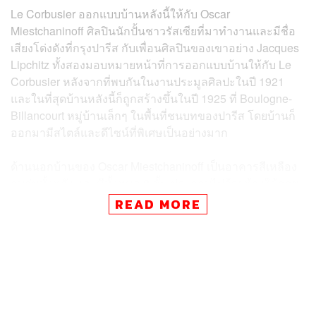
Le Corbusier ออกแบบบ้านหลังนี้ให้กับ Oscar
Miestchaninoff ศิลปินนักปั้นชาวรัสเซียที่มาทำงานและมีชื่อ
เสียงโด่งดังที่กรุงปารีส กับเพื่อนศิลปินของเขาอย่าง Jacques
Lipchitz ทั้งสองมอบหมายหน้าที่การออกแบบบ้านให้กับ Le
Corbusier หลังจากที่พบกันในงานประมูลศิลปะในปี 1921
และในที่สุดบ้านหลังนี้ก็ถูกสร้างขึ้นในปี 1925 ที่ Boulogne-
Billancourt หมู่บ้านเล็กๆ ในพื้นที่ชนบทของปารีส โดยบ้านก็
ออกมามีสไตล์และดีไซน์ที่พิเศษเป็นอย่างมาก
ด้านนอกบ้านของ Oscar Miestchaninoff เป็นอาคารสีเหลือง
อบอุ่นทั้งหลัง และมีทั้งหมด 3 ชั้น ประกอบไปด้วยห้องใช้สอย
มากมาย ทั้งพื้นที่รับรองแขกขนาดยักษ์ที่มีเพดานสูงเป็น 2
READ MORE
เท่า, ห้องครัว, ห้องนอน, ระเบียง และออฟฟิศ ซึ่งบ้านหลังนี้
ถูกสร้างขึ้นในสไตล์สถาปัตยกรรมแบบ International Style
อันเป็นมูฟเมนต์ในวงการสถาปัตยกรรมที่เริ่มต้นใน Western
Europe ช่วงยุค 1920 โดยมูฟเมนต์นี้จะเน้นการใช้งานได้จริง
เป็นหลัก รวมไปถึง
Utilitarian
Design ที่โปร่งโล่ง สบายตา
และยังเรียบง่ายแบบมินิมัล โดยมีแมตทีเรียลอย่างกระจก