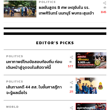
POLITICS
ผลชันสูตร 8 ศพ เหตุยิงใน รร.
845
เทพศิรินทร์ นนทบุรี พบกระสุนเข้า
จุดสำคัญ ‘ศีรษะ-หน้าอก’ ครูถูกยิง
4 นัด จากระยะไกล
EDITOR'S PICKS
POLITICS
มหากาพย์โกงข้อสอบท้องถิ่น ก่อน
577
เดินหน้าสู่จุดจบในสัปดาห์นี้
POLITICS
เส้นทางคดี 44 สส. ในชั้นศาลฎีกา
211
จะรู้ผลเมื่อไร
WORLD