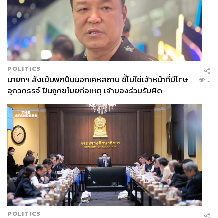
POLITICS
นายกฯ สั่งเข้มพกปืนนอกเคหสถาน ชี้ไม่ใช่เจ้าหน้าที่มีโทษ
...
อุกฉกรรจ์ ปืนถูกขโมยก่อเหตุ เจ้าของร่วมรับผิด
POLITICS