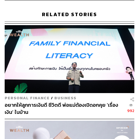
RELATED STORIES
354
ABOUT THE AUTHOR
พิมพ์ คำภีร์
นักเขียนกองบรรณาธิการคัลเจอร์ สำนักข่าว
THE STANDARD
PERSONAL FINANCE
/
BUSINESS
อยากให้ลูกการเงินดี ชีวิตดี พ่อแม่ต้องเปิดอกคุย ‘เรื่อง
992
เงิน’ ในบ้าน