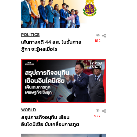
POLITICS
182
เส้นทางคดี 44 สส. ในชั้นศาล
ฎีกา จะรู้ผลเมื่อไร
WORLD
527
สรุปภารกิจอนุทิน เยือน
อินโดนีเซีย ขับเคลื่อนการทูต
เศรษฐกิจเชิงรุก ประกาศหุ้น