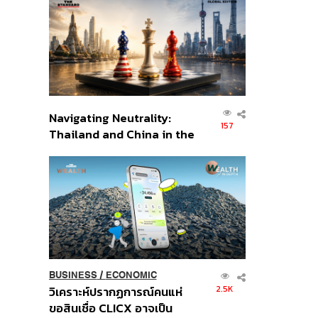
ส่วนยุทธศาสตร์ไทย –
อินโดนีเซีย
Navigating Neutrality:
157
Thailand and China in the
Age of a New Global
Order
BUSINESS
/
ECONOMIC
2.5K
วิเคราะห์ปรากฏการณ์คนแห่
ขอสินเชื่อ CLICX อาจเป็น