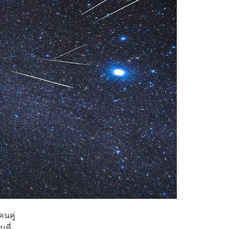
นคู่
นที่