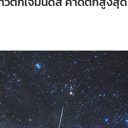
นดาวตกเจมินิดส์ คาดตกสูงสุด