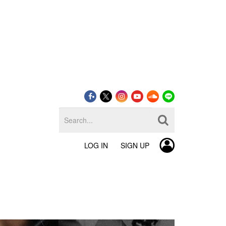
LOG IN
SIGN UP