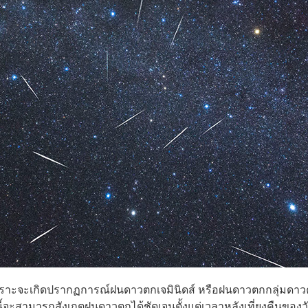
พราะจะเกิดปรากฏการณ์ฝนดาวตกเจมินิดส์ หรือฝนดาวตกกลุ่มดาวค
ีนี้จะสามารถสังเกตฝนดาวตกได้ชัดเจนตั้งแต่เวลาหลังเที่ยงคืนของวั