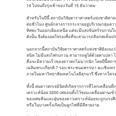
14 ไปจนถึงรุ่งเช้าของวันที่ 15 ธันวาคม
สำหรับในปีนี้ สถาบันวิจัยดาราศาสตร์แห่งชาติค
ต่อชั่วโมง ศูนย์กลางการกระจายอยู่บริเวณกลุ่มด
ทิศตะวันออกเฉียงเหนือ แต่จะมีแสงจันทร์รบกวนใ
ดังนั้น จึงต้องอดใจรอเพื่อที่จะสามารถสังเกตเห็น
นอกจากนี้สถาบันวิจัยดาราศาสตร์แห่งชาติยังแน
สนิท ไม่มีแสงไฟรบกวน สามารถดูได้ด้วยตาเปล่า ไ
คือจะมีความเร็วของดาวตกไม่มากนัก โดยปีนี้สถา
เฉลิมพระเกียรติ 7 รอบ พระชนมพรรษา ฉะเชิงเท
ภายในมหาวิทยาลัยเทคโนโลยีสุรนารี ซึ่งหากใครอยู
ทั้งนี้ ฝนดาวตกเจมินิดส์เกิดจากการที่โลกเคลื่อ
เคราะห์น้อย 3200 เฟธอนทิ้งไว้ขณะเคลื่อนผ่านเข
ของเศษหินและฝุ่นของดาวเคราะห์น้อยจะถูกแรงดึ
หรือในบางครั้งเกิดเป็นลูกไฟที่มีสีสวยงาม