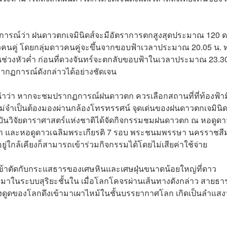
าดการณ์ว่า ฝนดาวตกเจมินิดส์จะมีอัตราการตกสูงสุดประมาณ 120 
าวคนคู่ โดยกลุ่มดาวคนคู่จะขึ้นจากขอบฟ้าเวลาประมาณ 20.05 น. 
นช่วงหัวค่ำ ก่อนที่ดวงจันทร์จะตกลับขอบฟ้าในเวลาประมาณ 23.30
ปรากฏการณ์ดังกล่าวได้อย่างชัดเจน
ะนำว่า หากจะชมปรากฏการณ์ฝนดาวตก ควรเลือกสถานที่ที่ท้องฟ้า
ม่จำเป็นต้องมองผ่านกล้องโทรทรรศน์ จุดเด่นของฝนดาวตกเจมินิด
บันวิจัยดาราศาสตร์แห่งชาติได้จัดกิจกรรมชมฝนดาวตก ณ หอดูดา
รา และหอดูดาวเฉลิมพระเกียรติ 7 รอบ พระชนมพรรษา นครราชสี
่ใกล้เคียงก็สามารถเข้าร่วมกิจกรรมได้โดยไม่เสียค่าใช้จ่าย
นที่เข้าตัดกับกระแสธารของเศษหินและเศษฝุ่นขนาดน้อยใหญ่ที่ดาว
้ามาในระบบสุริยะชั้นใน เมื่อโลกโคจรผ่านเส้นทางดังกล่าว สายธา
งดูดของโลกดึงเข้ามาเผาไหม้ในชั้นบรรยากาศโลก เกิดเป็นลำแส