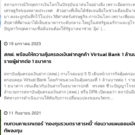
สถานการณ์วิกฤตการเงินโลกในปัจจุบันน่าสนใจอย่างยิ่ง เพราะมีผลกระ
เศรษฐกิจของหลายประเทศ ตัวอย่างที่เห็นได้ชัดเจนคือในช่วงเดือนมีนาค
มา คงจะถูกบันทึกไว้ในประวัติศาสตร์เศรษฐกิจ-การเงินโลก เพราะเพียงแค่ไ
สัปดาห์ที่ผ่านมาได้เห็นธนาคารระดับกลาง-ใหญ่ในสหรัฐอเมริกาและยุโ
ปัญหาวิกฤตความเชื่อมั่นจนต้องให้รัฐบาลมาช่วย ‘อุ้ม’ (...
19 มกราคม 2023
สคฝ. พร้อมให้ความคุ้มครองเงินฝากลูกค้า Virtual Bank 1 ล้าน
รายผู้ฝากต่อ 1 ธนาคาร
สถาบันคุ้มครองเงินฝาก (สคฝ.) กางโรดแมป 5 ปี เดินหน้าภารกิจคุ้มครอง
ครอบคลุม Virtual Bank โดยกำหนดวงเงินคุ้มครองที่ 1 ล้านบาทต่อ 1 รายผ
1 ธนาคาร เช่นเดียวกับเงินฝากในธนาคารปกติ ทรงพล ชีวะปัญญาโรจน์ 
อำนวยการสถาบันคุ้มครองเงินฝาก (สคฝ.) หรือ DPA เปิดเผยว่า สถาบันม
ทิศทางการดำเนินงานให้ทันกับการเปลี่ยนแปลงของนวัตกร...
11 กันยายน 2021
ทบทวนคาแรกเตอร์ ‘กองทุนรวมตราสารหนี้’ ก่อนวางแผนออมเงิ
ทัพลงทุน