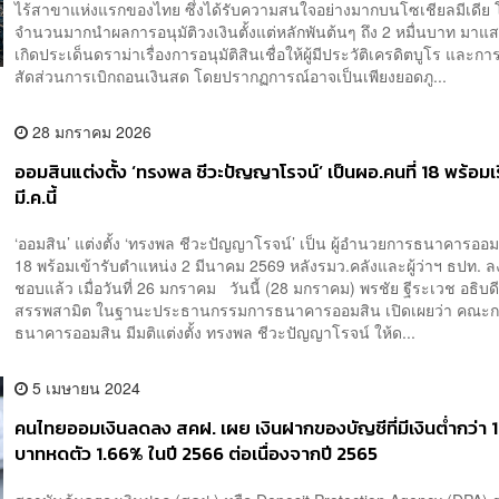
ไร้สาขาแห่งแรกของไทย ซึ่งได้รับความสนใจอย่างมากบนโซเชียลมีเดีย โด
จำนวนมากนำผลการอนุมัติวงเงินตั้งแต่หลักพันต้นๆ ถึง 2 หมื่นบาท มาแ
เกิดประเด็นดราม่าเรื่องการอนุมัติสินเชื่อให้ผู้มีประวัติเครดิตบูโร และกา
สัดส่วนการเบิกถอนเงินสด โดยปรากฏการณ์อาจเป็นเพียงยอดภู...
28 มกราคม 2026
ออมสินแต่งตั้ง ‘ทรงพล ชีวะปัญญาโรจน์’ เป็นผอ.คนที่ 18 พร้อมเร
มี.ค.นี้
‘ออมสิน’ แต่งตั้ง ‘ทรงพล ชีวะปัญญาโรจน์’ เป็น ผู้อำนวยการธนาคารออมส
18 พร้อมเข้ารับตำแหน่ง 2 มีนาคม 2569 หลังรมว.คลังและผู้ว่าฯ ธปท. 
ชอบแล้ว เมื่อวันที่ 26 มกราคม วันนี้ (28 มกราคม) พรชัย ฐีระเวช อธิบด
สรรพสามิต ในฐานะประธานกรรมการธนาคารออมสิน เปิดเผยว่า คณะ
ธนาคารออมสิน มีมติแต่งตั้ง ทรงพล ชีวะปัญญาโรจน์ ให้ด...
5 เมษายน 2024
คนไทยออมเงินลดลง สคฝ. เผย เงินฝากของบัญชีที่มีเงินต่ำกว่า 1
บาทหดตัว 1.66% ในปี 2566 ต่อเนื่องจากปี 2565