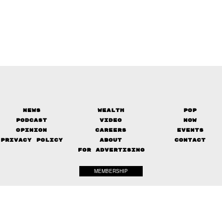
News
Wealth
Pop
Podcast
Video
Now
Opinion
Careers
Events
Privacy Policy
About
Contact
FOR ADVERTISING
MEMBERSHIP