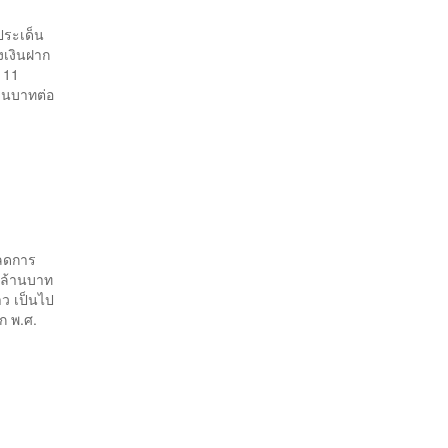
ประเด็น
งเงินฝาก
 11
้านบาทต่อ
บลดการ
1 ล้านบาท
าว เป็นไป
ก พ.ศ.