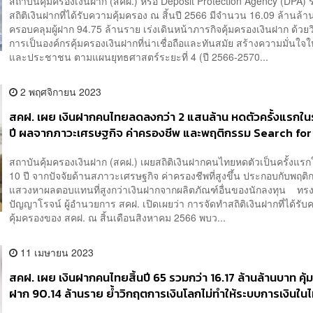
สถาบันคุ้มครองเงินฝาก (สคฝ.) หรือ Deposit Protection Agency (DPA)
สถิติเงินฝากที่ได้รับความคุ้มครอง ณ สิ้นปี 2566 มีจำนวน 16.09 ล้านล้
ครอบคลุมผู้ฝาก 94.75 ล้านราย เร่งเดินหน้าภารกิจคุ้มครองเงินฝาก ด้วยวิ
การเป็นองค์กรคุ้มครองเงินฝากที่น่าเชื่อถือและทันสมัย สร้างความมั่นใจให
และประชาชน ตามแผนยุทธศาสตร์ระยะที่ 4 (ปี 2566-2570...
2 พฤศจิกายน 2023
สคฝ. เผย เงินฝากคนไทยลดลงกว่า 2 แสนล้าน หดตัวครั้งแรกใ
ปี ผลจากภาวะเศรษฐกิจ ค่าครองชีพ และพฤติกรรม Search for
สถาบันคุ้มครองเงินฝาก (สคฝ.) เผยสถิติเงินฝากคนไทยหดตัวเป็นครั้งแร
10 ปี จากปัจจัยด้านสภาวะเศรษฐกิจ ค่าครองชีพที่สูงขึ้น ประกอบกับพฤต
แสวงหาผลตอบแทนที่สูงกว่าเงินฝากจากผลิตภัณฑ์อื่นของนักลงทุน ทร
ปัญญาโรจน์ ผู้อำนวยการ สคฝ. เปิดเผยว่า การจัดทำสถิติเงินฝากที่ได้รั
คุ้มครองของ สคฝ. ณ สิ้นเดือนสิงหาคม 2566 พบว...
11 เมษายน 2023
สคฝ. เผย เงินฝากคนไทยสิ้นปี 65 รวมกว่า 16.17 ล้านล้านบาท คุ้ม
ฝาก 90.14 ล้านราย ย้ำวิกฤตการเงินโลกไม่ทำให้ระบบการเงินในไ
ไหว