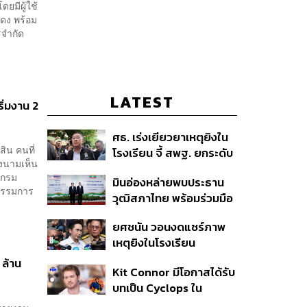
ยมีผู้ใช้
สดง พร้อม
รจำกัด
LATEST
ิ่มงาน 2
ศธ. เร่งเยียวยาเหตุยิงใน
ิน คนที่
โรงเรียน จี้ สพฐ. ยกระดับ
ลงนามเห็น
ความปลอดภัย ด้าน
ีกรม
มินอ่องหล่ายพบประธาน
ผบ.ตร. สั่งเช็กประวัติผู้ก่อ
กรรมการ
วุฒิสภาไทย พร้อมร่วมมือ
เหตุ หลังพบยิงจุดตาย
แก้ปัญหาแก้ปัญหามลพิษ
แม่นยำ
ยศชนัน วอนงดแชร์ภาพ
ข้ามแดน-สารพิษในแม่น้ำ
เหตุยิงในโรงเรียน
เทพศิรินทร์ นนทบุรี สั่งปิด
 ล้าน
Kit Connor มีโอกาสได้รับ
เรียนชั่วคราว-เร่งเยียวยา
บทเป็น Cyclops ใน
จิตใจ
ภาพยนตร์ X-Men