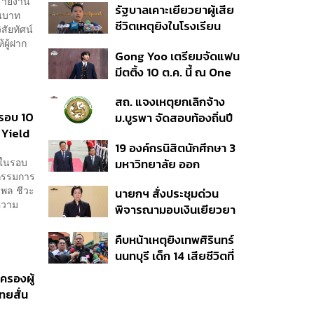
 รายงาน
รัฐบาลเคาะเยียวยาผู้เสีย
เวอร์ชันใหม่
านบาท
ชีวิตเหตุยิงในโรงเรียน
สัยทัศน์
รายละ 1 ล้านบาท เทียบ 4
้ผู้ฝาก
Gong Yoo เตรียมจัดแฟน
เหตุในอดีต เข้าเกณฑ์
มีตติ้ง 10 ต.ค. นี้ ณ One
สาธารณภัย พร้อมเร่งจ่าย
Bangkok Forum
โดยเร็ว
สถ. แจงเหตุยกเลิกจ้าง
นรอบ 10
ม.บูรพา จัดสอบท้องถิ่นปี
 Yield
66
19 องค์กรนิสิตนักศึกษา 3
กในรอบ
มหาวิทยาลัย ออก
ิกรรมการ
แถลงการณ์ร่วม ค้าน
งพล ชีวะ
นายกฯ สั่งประชุมด่วน
รัฐบาลต้อนรับ ‘มิน อ่อง
บความ
พิจารณามอบเงินเยียวยา
หล่าย’
เหตุยิงใน รร. เสียชีวิต 1
คืบหน้าเหตุยิงเทพศิรินทร์
ลบ. ทุพพลภาพ 7 แสนบาท
นนทบุรี เด็ก 14 เสียชีวิตที่
บาดเจ็บสาหัส 2 แสนบาท
โรงพยาบาล สธ. ยืนยันครู
บาดเจ็บเล็กน้อย 1 แสน
ครองผู้
เสียชีวิต 5 ราย เจ็บ 22
บาท
ทยสั่น
ราย