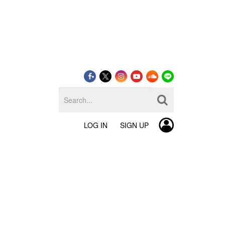
LOG IN
SIGN UP