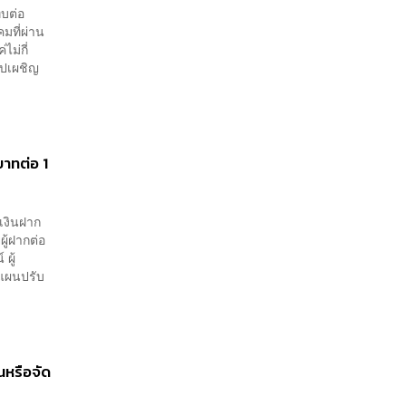
ทบต่อ
มที่ผ่าน
ม่กี่
รปเผชิญ
บาทต่อ 1
เงินฝาก
ู้ฝากต่อ
ผู้
ีแผนปรับ
นหรือจัด