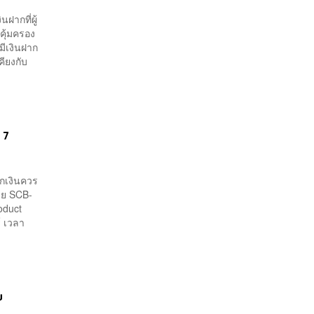
ฝากที่ผู้
คุ้มครอง
้มีเงินฝาก
คียงกับ
 7
ากเงินควร
่าย SCB-
oduct
์ เวลา
ย