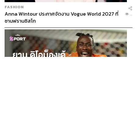
FASHION
Anna Wintour ประกาศจัดงาน Vogue World 2027 ที่
...
ซานฟรานซิสโก
SPORT
ยาน ดิโอม็องเด้ 2 ปีก่อนยังไร้สโมสรอาชีพ สู่นักเตะค่าตัว
...
125 ล้านยูโร กับคำสัญญาถึงน้องสาวผู้ล่วงลับ