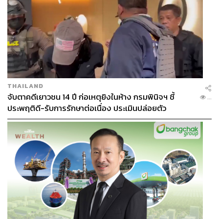
THAILAND
จับตาคดีเยาวชน 14 ปี ก่อเหตุยิงในห้าง กรมพินิจฯ ชี้
...
ประพฤติดี-รับการรักษาต่อเนื่อง ประเมินปล่อยตัว