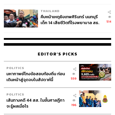
สอบปมขโมยปืนปู่ก่อเหตุ
THAILAND
คืบหน้าเหตุยิงเทพศิรินทร์ นนทบุรี
514
เด็ก 14 เสียชีวิตที่โรงพยาบาล สธ.
ยืนยันครูเสียชีวิต 5 ราย เจ็บ 22
ราย
EDITOR'S PICKS
POLITICS
มหากาพย์โกงข้อสอบท้องถิ่น ก่อน
559
เดินหน้าสู่จุดจบในสัปดาห์นี้
POLITICS
เส้นทางคดี 44 สส. ในชั้นศาลฎีกา
196
จะรู้ผลเมื่อไร