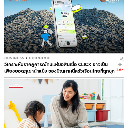
ระยะเวลาที่กฎหมายกำหนด นอกจากนี้ ยังร่วมกับหน่วยงาน
ต่างๆ ให้ความรู้พื้นฐานทางการเงินและการคุ้มครองเงินฝาก
เพื่อเป็นส่วนหนึ่งในการสร้างสุขภาวะทางการเงินที่ดีให้กับ
ประชาชน
สามารถติดตาม THE STANDARD WEALTH
ผ่านแอปพลิเคชันต่างๆ ที่คุณสะดวกหรือใช้งานอยู่แล้วได้เลย
BUSINESS
/
ECONOMIC
วิเคราะห์ปรากฏการณ์คนแห่ขอสินเชื่อ CLICX อาจเป็น
2.6K
เพียงยอดภูเขาน้ำแข็ง ของปัญหาหนี้ครัวเรือนไทยที่ถูกซุก
ไว้
TAGS:
เงินฝาก
Virtual Bank
การออมเงิน
สถาบันคุ้มครองเงินฝาก