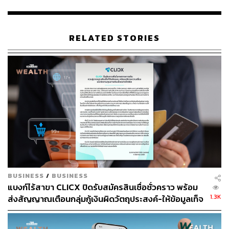
ฝากเงินรายย่อยส่วนใหญ่ของประเทศ คิดเป็นสัดส่วน 98.11%
ของผู้ฝากเงินที่ได้รับความคุ้มครองทั้งระบบ ขณะที่กองทุน
คุ้มครองเงินฝากมีเงินกองทุนสะสมอยู่ที่ 141,888.53 ล้าน
บาท (ข้อมูล ณ กุมภาพันธ์ 2567)
RELATED STORIES
นอกจากนี้ เพื่อรองรับการจัดตั้งสถาบันการเงินในรูปแบบ
ธนาคารพาณิชย์ไร้สาขา (Virtual Bank) ที่กำลังจะเกิดขึ้นใน
อนาคต สคฝ. จะมีการพัฒนาสัญลักษณ์การคุ้มครองเงินฝาก
เพื่อสื่อสารบนช่องทางบริการทางการเงินดิจิทัล เพื่อสร้าง
ความเชื่อมั่นให้ผู้ฝากและประชาชนมั่นใจในการใช้บริการ
กับสถาบันการเงินที่อยู่ภายใต้ความคุ้มครองของ สคฝ.
ทั้งนี้ สคฝ. ได้เร่งเดินหน้าขับเคลื่อนแผนยุทธศาสตร์ระยะที่ 4
(ปี 2566-2570) ในหลายมิติอย่างต่อเนื่อง เพื่อตอกย้ำวิสัยทัศน์
การเป็นองค์กรคุ้มครองเงินฝากที่น่าเชื่อถือและทันสมัย
BUSINESS
/
BUSINESS
พร้อมสร้างความเชื่อมั่นให้ประชาชนและผู้ฝากเงิน
แบงก์ไร้สาขา CLICX ปิดรับสมัครสินเชื่อชั่วคราว พร้อม
ครอบคลุมเป้าหมายในการพัฒนาความพร้อมด้านการจ่าย
1.3K
ส่งสัญญาณเตือนกลุ่มกู้เงินผิดวัตถุประสงค์-ให้ข้อมูลเท็จ
เงิน การชำระบัญชี และการบริหารสินทรัพย์ เพื่อให้ผู้ฝากได้
เตรียมดำเนินคดีเด็ดขาด
รับการคุ้มครองดูแลและได้รับเงินคืนถูกต้อง ครบถ้วน ตาม