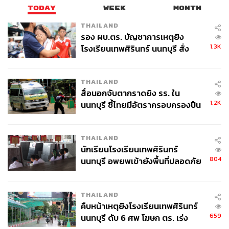
TODAY
WEEK
MONTH
THAILAND
รอง ผบ.ตร. บัญชาการเหตุยิง
1.3K
โรงเรียนเทพศิรินทร์ นนทบุรี สั่ง
ค้นหา 2 รอบยืนยันไร้คนติดค้าง พบ
ศพปู่-ย่าที่บ้านพักผู้ก่อเหตุ
THAILAND
สื่อนอกจับตากราดยิง รร. ใน
1.2K
นนทบุรี ชี้ไทยมีอัตราครอบครองปืน
สูงในระดับต้นของภูมิภาค
THAILAND
นักเรียนโรงเรียนเทพศิรินทร์
804
นนทบุรี อพยพเข้ายังพื้นที่ปลอดภัย
ชั่วคราว หลังเหตุใช้อาวุธปืนภายใน
โรงเรียนคลี่คลาย
THAILAND
คืบหน้าเหตุยิงโรงเรียนเทพศิรินทร์
659
นนทบุรี ดับ 6 ศพ โฆษก ตร. เร่ง