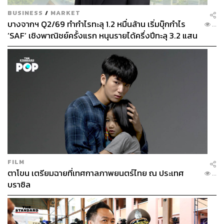
BUSINESS
/
MARKET
บางจากฯ Q2/69 ทำกำไรทะลุ 1.2 หมื่นล้าน เริ่มบุ๊กกำไร
...
‘SAF’ เชิงพาณิชย์ครั้งแรก หนุนรายได้ครึ่งปีทะลุ 3.2 แสน
ล้าน
FILM
ตาโขน เตรียมฉายที่เทศกาลภาพยนตร์ไทย ณ ประเทศ
...
บราซิล