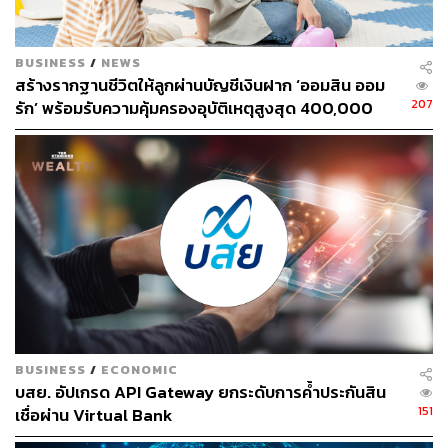
506
BUSINESS
/
NEWS
สร้างรากฐานชีวิตให้ลูกผ่านบัญชีเงินฝาก ‘ออมสิน ออม
207
รัก’ พร้อมรับความคุ้มครองอุบัติเหตุสูงสุด 400,000
ABOUT THE AUTHOR
บาท ดอกเบี้ยรับเต็ม ไม่เสียภาษี [Advertorial]
THE STANDARD WEALTH
สำนักข่าวเศรษฐกิจ ธุรกิจ และการลงทุน โดย
ทีมข่าว THE STANDARD
BUSINESS
/
ECONOMIC
บสย. อัปเกรด API Gateway ยกระดับการค้ำประกันสิน
151
เชื่อผ่าน Virtual Bank