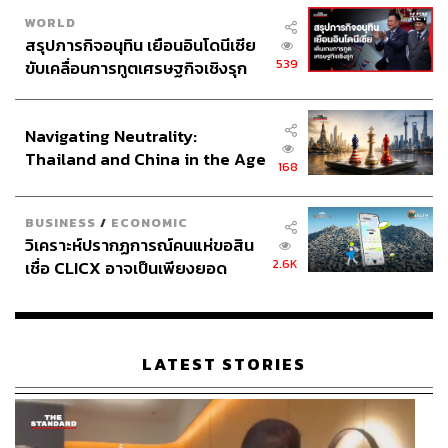
WORLD
สรุปภารกิจอนุทิน เยือนอินโดนีเซีย
539
ขับเคลื่อนการทูตเศรษฐกิจเชิงรุก
ประกาศหุ้นส่วนยุทธศาสตร์ไทย –
อินโดนีเซีย
Navigating Neutrality:
Thailand and China in the Age
168
of a New Global Order
BUSINESS
/
ECONOMIC
วิเคราะห์ปรากฏการณ์คนแห่ขอสิน
2.6K
เชื่อ CLICX อาจเป็นเพียงยอด
ภูเขาน้ำแข็ง ของปัญหาหนี้ครัว
เรือนไทยที่ถูกซุกไว้
LATEST STORIES