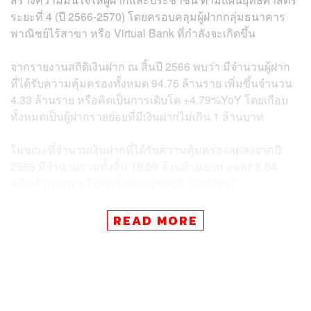
ระยะที่ 4 (ปี 2566-2570) โดยครอบคลุมผู้ฝากกลุ่มธนาคาร
พาณิชย์ไร้สาขา หรือ Virtual Bank ที่กำลังจะเกิดขึ้น
จากรายงานสถิติเงินฝาก ณ สิ้นปี 2566 พบว่า มีจำนวนผู้ฝาก
ที่ได้รับความคุ้มครองทั้งหมด 94.75 ล้านราย เพิ่มขึ้นจำนวน
4.33 ล้านราย หรือคิดเป็นการเติบโต +4.79%YoY โดยเกือบ
ทั้งหมดเป็นผู้ฝากรายย่อยที่มีเงินฝากไม่เกิน 1 ล้านบาท
ในขณะที่จำนวนเงินฝากที่ได้รับความคุ้มครองลดลงจากปี
2565 มีจำนวนรวมทั้งสิ้น 16.09 ล้านล้านบาท ลดลง 8.04
หมื่นล้านบาท หรือคิดเป็นการลดลงที่ -0.5%YoY
READ MORE
ข่าวที่เกี่ยวข้อง:
ชาวญี่ปุ่นมีเงินออมสูงถึง 1 พันล้านล้านเยน ผลสำรวจเผ
ยสินทรัพย์ทางการเงินในครัวเรือนญี่ปุ่นเป็นเงินสด 52%
เผยเคล็ดไม่ลับการบริหารเงินเพื่อคน Gen Z ในยุคค่าค