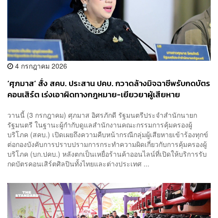
4 กรกฎาคม 2026
‘ศุภมาส’ สั่ง สคบ. ประสาน ปคบ. กวาดล้างมิจฉาชีพรับกดบัตร
คอนเสิร์ต เร่งเอาผิดทางกฎหมาย-เยียวยาผู้เสียหาย
วานนี้ (3 กรกฎาคม) ศุภมาส อิศรภักดี รัฐมนตรีประจำสำนักนายก
รัฐมนตรี ในฐานะผู้กำกับดูแลสำนักงานคณะกรรมการคุ้มครองผู้
บริโภค (สคบ.) เปิดเผยถึงความคืบหน้ากรณีกลุ่มผู้เสียหายเข้าร้องทุกข์
ต่อกองบังคับการปราบปรามการกระทำความผิดเกี่ยวกับการคุ้มครองผู้
บริโภค (บก.ปคบ.) หลังตกเป็นเหยื่อร้านค้าออนไลน์ที่เปิดให้บริการรับ
กดบัตรคอนเสิร์ตศิลปินทั้งไทยและต่างประเทศ ...