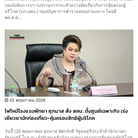
กองบังคับการปราบปรามการกระทำความผิดเกี่ยวกับการคุ้มครองผู้
บริโภค (บก.ปคบ.) กองบัญชาการตำรวจสอบสวนกลาง โดยมี
พล.ต.ต...
22 พฤษภาคม 2026
ไฟไหม้โรงแรมพัทยา ศุภมาส สั่ง สคบ. ตั้งศูนย์เฉพาะกิจ เร่ง
เยียวยานักท่องเที่ยว-คุ้มครองสิทธิผู้บริโภค
วันนี้ (22 พฤษภาคม) ศุภมาส อิศรภักดี รัฐมนตรีประจำสำนักนายก
รัฐมนตรี ในฐานะกำกับดูแลสำนักงานคณะกรรมการคุ้มครองผู้บริโภค