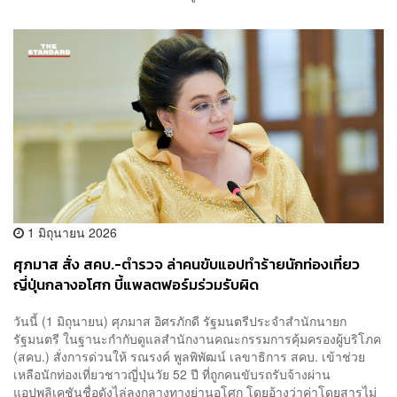
1 มิถุนายน 2026
ศุภมาส สั่ง สคบ.-ตำรวจ ล่าคนขับแอปทำร้ายนักท่องเที่ยว
ญี่ปุ่นกลางอโศก บี้แพลตฟอร์มร่วมรับผิด
วันนี้ (1 มิถุนายน) ศุภมาส อิศรภักดี รัฐมนตรีประจำสำนักนายก
รัฐมนตรี ในฐานะกำกับดูแลสำนักงานคณะกรรมการคุ้มครองผู้บริโภค
(สคบ.) สั่งการด่วนให้ รณรงค์ พูลพิพัฒน์ เลขาธิการ สคบ. เข้าช่วย
เหลือนักท่องเที่ยวชาวญี่ปุ่นวัย 52 ปี ที่ถูกคนขับรถรับจ้างผ่าน
แอปพลิเคชันชื่อดังไล่ลงกลางทางย่านอโศก โดยอ้างว่าค่าโดยสารไม่