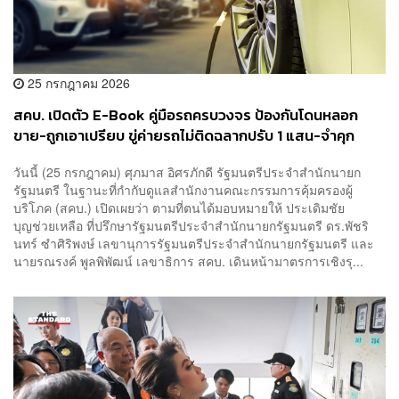
25 กรกฎาคม 2026
สคบ. เปิดตัว E-Book คู่มือรถครบวงจร ป้องกันโดนหลอก
ขาย-ถูกเอาเปรียบ ขู่ค่ายรถไม่ติดฉลากปรับ 1 แสน-จำคุก
วันนี้ (25 กรกฎาคม) ศุภมาส อิศรภักดี รัฐมนตรีประจำสำนักนายก
รัฐมนตรี ในฐานะที่กำกับดูแลสำนักงานคณะกรรมการคุ้มครองผู้
บริโภค (สคบ.) เปิดเผยว่า ตามที่ตนได้มอบหมายให้ ประเดิมชัย
บุญช่วยเหลือ ที่ปรึกษารัฐมนตรีประจำสำนักนายกรัฐมนตรี ดร.พัชริ
นทร์ ซำศิริพงษ์ เลขานุการรัฐมนตรีประจำสำนักนายกรัฐมนตรี และ
นายรณรงค์ พูลพิพัฒน์ เลขาธิการ สคบ. เดินหน้ามาตรการเชิงรุ...