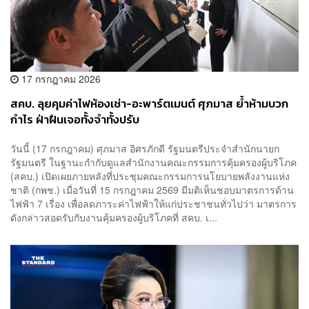
17 กรกฎาคม 2026
สคบ. ลุยคุมค่าไฟห้องเช่า-อะพาร์ตเมนต์ ศุภมาส ย้ำห้ามบวก
กำไร ฝ่าฝืนเจอทั้งจำทั้งปรับ
วันนี้ (17 กรกฎาคม) ศุภมาส อิศรภักดี รัฐมนตรีประจำสำนักนายก
รัฐมนตรี ในฐานะกำกับดูแลสำนักงานคณะกรรมการคุ้มครองผู้บริโภค
(สคบ.) เปิดเผยภายหลังที่ประชุมคณะกรรมการนโยบายพลังงานแห่ง
ชาติ (กพช.) เมื่อวันที่ 15 กรกฎาคม 2569 มีมติเห็นชอบมาตรการด้าน
ไฟฟ้า 7 เรื่อง เพื่อลดภาระค่าไฟฟ้าให้แก่ประชาชนทั่วไปว่า มาตรการ
ดังกล่าวสอดรับกับงานคุ้มครองผู้บริโภคที่ สคบ. เ...