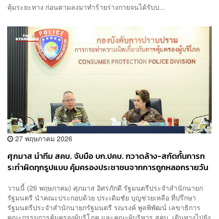
คุ้มระยะทาง ก่อนตามลงมาทำร้ายร่างกายจนได้รับบ...
27 พฤษภาคม 2026
ศุภมาส นำทีม สคบ. จับมือ บก.ปคบ. กวาดล้าง-สกัดกั้นการก
ระทำผิดทุกรูปแบบ คุ้มครองประชาชนจากการถูกหลอกรายวัน
วานนี้ (26 พฤษภาคม) ศุภมาส อิศรภักดี รัฐมนตรีประจำสำนักนายก
รัฐมนตรี นำคณะประกอบด้วย ประเดิมชัย บุญช่วยเหลือ ที่ปรึกษา
รัฐมนตรีประจำสำนักนายกรัฐมนตรี รณรงค์ พูลพิพัฒน์ เลขาธิการ
คณะกรรมการคุ้มครองผู้บริโภค และคณะผู้บริหาร สคบ. เดินทางไปยัง