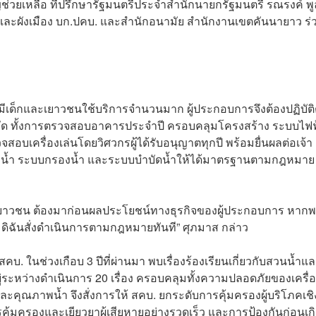
ญช่วยเหลือ ที่ปรึกษารัฐมนตรีประจำสำนักนายกรัฐมนตรี รณรงค์ พู
และผังเมือง บก.ปคบ. และสำนักอนามัย สำนักงานเขตคันนายาว ร่
่มีเด็กและเยาวชนใช้บริการจำนวนมาก ผู้ประกอบการจึงต้องปฏิบัต
 ทั้งการตรวจสอบอาคารประจำปี ครอบคลุมโครงสร้าง ระบบไฟฟ
อบเครื่องเล่นโดยวิศวกรผู้ได้รับอนุญาตทุกปี พร้อมยื่นผลต่อเจ้า
าพน้ำ ระบบกรองน้ำ และระบบบำบัดน้ำให้ได้มาตรฐานตามกฎหมาย
าวชน ต้องมาก่อนผลประโยชน์ทางธุรกิจของผู้ประกอบการ หาก
 ดิฉันสั่งดำเนินการตามกฎหมายทันที” ศุภมาส กล่าว
สคบ. ในช่วงเกือบ 3 ปีที่ผ่านมา พบเรื่องร้องเรียนเกี่ยวกับสวนน้ำแ
อยู่ระหว่างดำเนินการ 20 เรื่อง ครอบคลุมทั้งความปลอดภัยของเครื่
ละคุณภาพน้ำ จึงสั่งการให้ สคบ. ยกระดับการคุ้มครองผู้บริโภคเชิ
รคุ้มครองและเยียวยาผู้เสียหายอย่างรวดเร็ว และการป้องกันก่อนเก