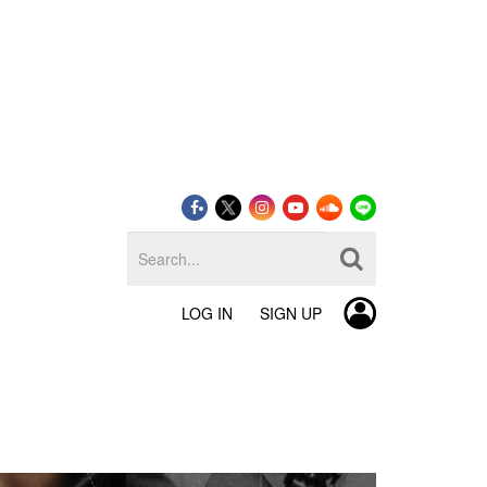
LOG IN
SIGN UP