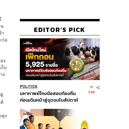
ี
่น
EDITOR'S PICK
จำ
ะก่อ
่อง
เก็บ
่าง
POLITICS
538
มหากาพย์โกงข้อสอบท้องถิ่น
ช้
ก่อนเดินหน้าสู่จุดจบในสัปดาห์
ด้
นี้
รทุก