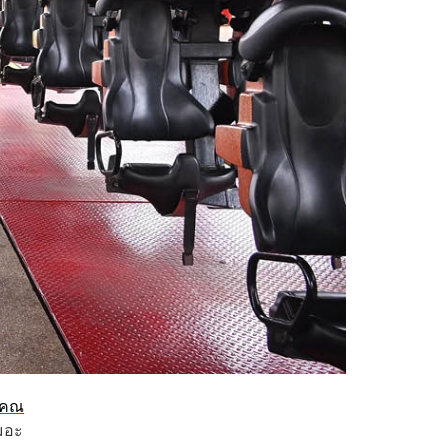
นคณ
มอะ