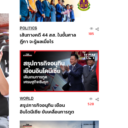
POLITICS
185
เส้นทางคดี 44 สส. ในชั้นศาล
ฎีกา จะรู้ผลเมื่อไร
WORLD
528
สรุปภารกิจอนุทิน เยือน
อินโดนีเซีย ขับเคลื่อนการทูต
เศรษฐกิจเชิงรุก ประกาศหุ้น
ส่วนยุทธศาสตร์ไทย –