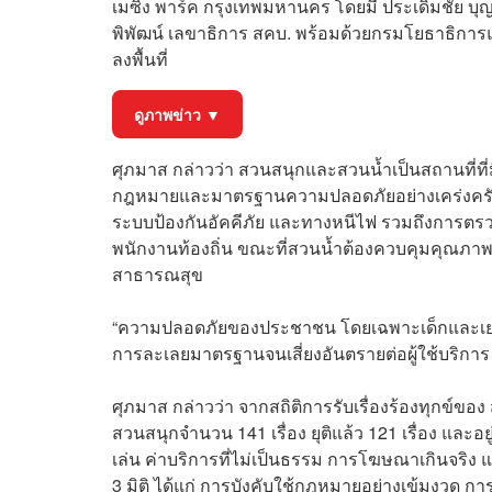
เมซิ่ง พาร์ค กรุงเทพมหานคร โดยมี ประเดิมชัย บุ
พิพัฒน์ เลขาธิการ สคบ. พร้อมด้วยกรมโยธาธิการ
ลงพื้นที่
ดูภาพข่าว ▼
ศุภมาส กล่าวว่า สวนสนุกและสวนน้ำเป็นสถานที่ที
กฎหมายและมาตรฐานความปลอดภัยอย่างเคร่งครัด
ระบบป้องกันอัคคีภัย และทางหนีไฟ รวมถึงการตรวจส
พนักงานท้องถิ่น ขณะที่สวนน้ำต้องควบคุมคุณภ
สาธารณสุข
“ความปลอดภัยของประชาชน โดยเฉพาะเด็กและเย
การละเลยมาตรฐานจนเสี่ยงอันตรายต่อผู้ใช้บริการ
ศุภมาส กล่าวว่า จากสถิติการรับเรื่องร้องทุกข์ของ 
สวนสนุกจำนวน 141 เรื่อง ยุติแล้ว 121 เรื่อง และ
เล่น ค่าบริการที่ไม่เป็นธรรม การโฆษณาเกินจริง แ
3 มิติ ได้แก่ การบังคับใช้กฎหมายอย่างเข้มงวด กา