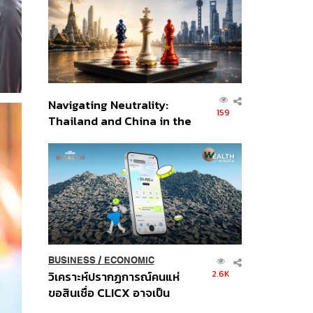
อินโดนีเซีย
Navigating Neutrality:
159
Thailand and China in the
Age of a New Global
Order
BUSINESS
/
ECONOMIC
2.6K
วิเคราะห์ปรากฏการณ์คนแห่
ขอสินเชื่อ CLICX อาจเป็น
เพียงยอดภูเขาน้ำแข็ง ของ