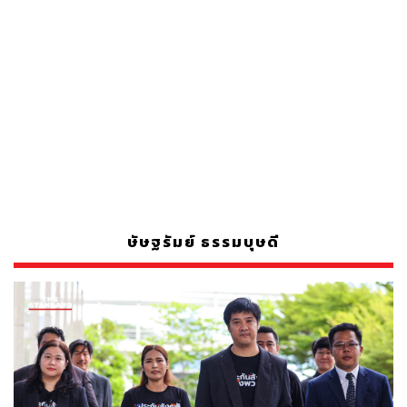
ษัษฐรัมย์ ธรรมบุษดี