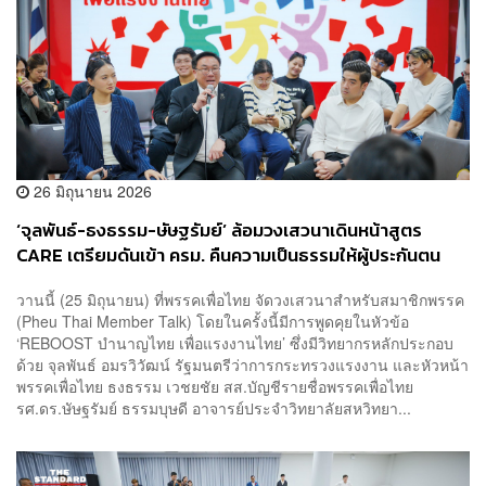
26 มิถุนายน 2026
‘จุลพันธ์-ธงธรรม-ษัษฐรัมย์’ ล้อมวงเสวนาเดินหน้าสูตร
CARE เตรียมดันเข้า ครม. คืนความเป็นธรรมให้ผู้ประกันตน
วานนี้ (25 มิถุนายน) ที่พรรคเพื่อไทย จัดวงเสวนาสำหรับสมาชิกพรรค
(Pheu Thai Member Talk) โดยในครั้งนี้มีการพูดคุยในหัวข้อ
‘REBOOST บำนาญไทย เพื่อแรงงานไทย’ ซึ่งมีวิทยากรหลักประกอบ
ด้วย จุลพันธ์ อมรวิวัฒน์ รัฐมนตรีว่าการกระทรวงแรงงาน และหัวหน้า
พรรคเพื่อไทย ธงธรรม เวชยชัย สส.บัญชีรายชื่อพรรคเพื่อไทย
รศ.ดร.ษัษฐรัมย์ ธรรมบุษดี อาจารย์ประจำวิทยาลัยสหวิทยา...