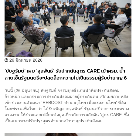
26 มิถุนายน 2026
‘ษัษฐรัมย์’ เผย ‘จุลพันธ์’ รับปากดันสูตร CARE เข้าครม. ย้ำ
ลายเซ็นรัฐมนตรีจะปลดล็อกความไม่เป็นธรรมผู้รับบำนาญ 6
แสนคน
วันนี้ (26 มิถุนายน) ษัษฐรัมย์ ธรรมบุษดี แกนนำทีมประกันสังคม
ก้าวหน้า และกรรมการประกันสังคมฝ่ายผู้ประกันตน เปิดเผยภายหลัง
เข้าร่วมงานสัมมนา 'REBOOST บำนาญไทย เพื่อแรงงานไทย' ที่จัด
โดยพรรคเพื่อไทย ว่า ได้รับเชิญจากจุลพันธ์ รัฐมนตรีว่าการกระทรวง
แรงงาน ให้ร่วมแลกเปลี่ยนข้อมูลเกี่ยวกับการผลักดัน 'สูตร CARE' ซึ่ง
เป็นแนวทางปรับปรุงสูตรคำนวณบำนาญประกันสังคม...