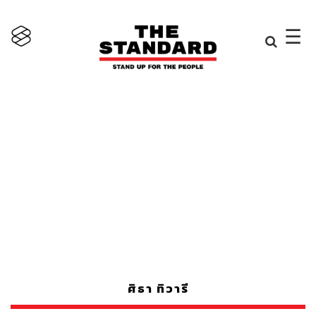
×
☰
ศิธา ทิวารี