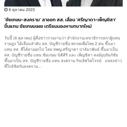
6 ตุลาคม 2023
‘ชัยเกษม-สงคราม’ ลาออก สส. เลื่อน ‘ศรีญาดา-เพ็ญชิสา’
ขึ้นแทน ชัยเกษมเผย เตรียมมองหาบทบาทใหม่
วันนี้ (6 ตุลาคม) ผู้สื่อข่าวรายงานว่า สำนักงานเลขาธิการสภาผู้แทน
ราษฎร ได้เลื่อนลำดับ สส. บัญชีรายชื่อ พรรคเพื่อไทย 2 คน ขึ้นมา
แทน สส. ที่ได้ลาออกไป โดย ทพญ.ศรีญาดา ปาลิมาพันธ์ ขึ้นมาเป็น
สส. บัญชีรายชื่อ แทน ชัยเกษม นิติสิริ และ เพ็ญชิสา หงษ์อุปถัมภ์ชัย
ขึ้นมาเป็น สส. บัญชีรายชื่อ แทน สงคราม กิจเลิศไพโรจน์ แหล่งข่าว
ที่ใกล้ชิดกับสงคราม...