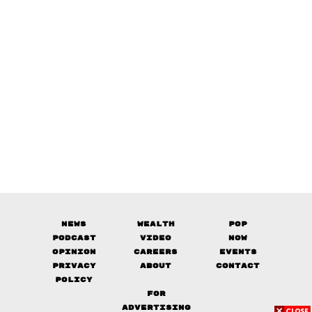
News
Wealth
Pop
Podcast
Video
Now
Opinion
Careers
Events
Privacy
About
Contact
Policy
FOR
ADVERTISING