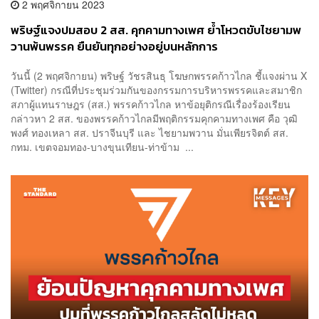
2 พฤศจิกายน 2023
พริษฐ์แจงปมสอบ 2 สส. คุกคามทางเพศ ย้ำโหวตขับไชยามพ
วานพ้นพรรค ยืนยันทุกอย่างอยู่บนหลักการ
วันนี้ (2 พฤศจิกายน) พริษฐ์ วัชรสินธุ โฆษกพรรคก้าวไกล ชี้แจงผ่าน X
(Twitter) กรณีที่ประชุมร่วมกันของกรรมการบริหารพรรคและสมาชิก
สภาผู้แทนราษฎร (สส.) พรรคก้าวไกล หาข้อยุติกรณีเรื่องร้องเรียน
กล่าวหา 2 สส. ของพรรคก้าวไกลมีพฤติกรรมคุกคามทางเพศ คือ วุฒิ
พงศ์ ทองเหลา สส. ปราจีนบุรี และ ไชยามพวาน มั่นเพียรจิตต์ สส.
กทม. เขตจอมทอง-บางขุนเทียน-ท่าข้าม ...