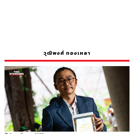
วุฒิพงศ์ ทองเหลา