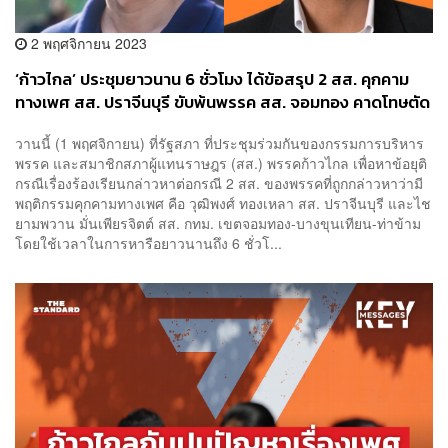
2 พฤศจิกายน 2023
‘ก้าวไกล’ ประชุมยาวนาน 6 ชั่วโมง ได้ข้อสรุป 2 สส. คุกคาม
ทางเพศ สส. ปราจีนบุรี ขับพ้นพรรค สส. จอมทอง คาดโทษตัด
สิทธิพึงมีทั้งหมด
วานนี้ (1 พฤศจิกายน) ที่รัฐสภา ที่ประชุมร่วมกันของกรรมการบริหาร
พรรค และสมาชิกสภาผู้แทนราษฎร (สส.) พรรคก้าวไกล เพื่อหาข้อยุติ
กรณีเรื่องร้องเรียนกล่าวหาต่อกรณี 2 สส. ของพรรคที่ถูกกล่าวหาว่ามี
พฤติกรรมคุกคามทางเพศ คือ วุฒิพงศ์ ทองเหลา สส. ปราจีนบุรี และไช
ยามพวาน มั่นเพียรจิตต์ สส. กทม. เขตจอมทอง-บางขุนเทียน-ท่าข้าม
โดยใช้เวลาในการหารือยาวนานถึง 6 ชั่วโ...