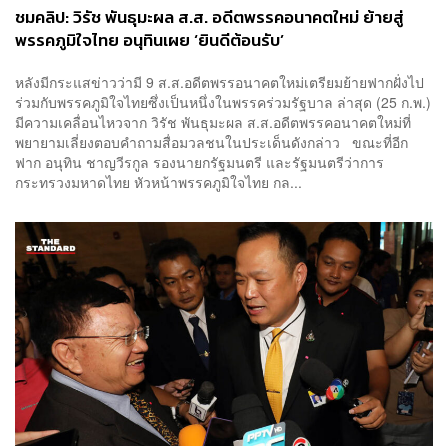
ชมคลิป: วิรัช พันธุมะผล ส.ส. อดีตพรรคอนาคตใหม่ ย้ายสู่
พรรคภูมิใจไทย อนุทินเผย ‘ยินดีต้อนรับ’
หลังมีกระแสข่าวว่ามี 9 ส.ส.อดีตพรรอนาคตใหม่เตรียมย้ายฟากฝั่งไป
ร่วมกับพรรคภูมิใจไทยซึ่งเป็นหนึ่งในพรรคร่วมรัฐบาล ล่าสุด (25 ก.พ.)
มีความเคลื่อนไหวจาก วิรัช พันธุมะผล ส.ส.อดีตพรรคอนาคตใหม่ที่
พยายามเลี่ยงตอบคำถามสื่อมวลชนในประเด็นดังกล่าว ขณะที่อีก
ฟาก อนุทิน ชาญวีรกูล รองนายกรัฐมนตรี และรัฐมนตรีว่าการ
กระทรวงมหาดไทย หัวหน้าพรรคภูมิใจไทย กล...