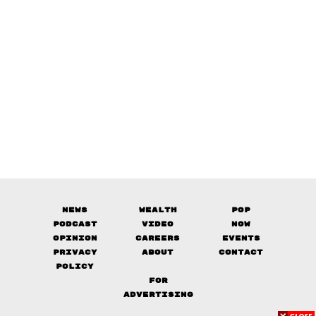
News
Wealth
Pop
Podcast
Video
Now
Opinion
Careers
Events
Privacy
About
Contact
Policy
FOR
ADVERTISING