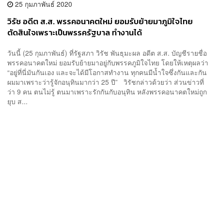
25 กุมภาพันธ์ 2020
วิรัช อดีต ส.ส. พรรคอนาคตใหม่ ยอมรับย้ายมาภูมิใจไทย
ตัดสินใจเพราะเป็นพรรครัฐบาล ทำงานได้
วันนี้ (25 กุมภาพันธ์) ที่รัฐสภา วิรัช พันธุมะผล อดีต ส.ส. บัญชีรายชื่อ
พรรคอนาคตใหม่ ยอมรับย้ายมาอยู่กับพรรคภูมิใจไทย โดยให้เหตุผลว่า
“อยู่ที่นี่มันกันเอง และจะได้มีโอกาสทำงาน ทุกคนมีน้ำใจซึ่งกันและกัน
ผมมาเพราะว่ารู้จักอนุทินมากว่า 25 ปี” วิรัชกล่าวด้วยว่า ส่วนข่าวที่
ว่า 9 คน ตนไม่รู้ ตนมาเพราะรักกันกับอนุทิน หลังพรรคอนาคตใหม่ถูก
ยุบ ส...