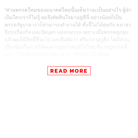
“ส่วนพรรคใหม่ของอนาคตใหม่นั้นเห็นว่าจะเป็นอย่างไร ผู้นำ
เป็นใครเราก็ไม่รู้ ผมจึงตัดสินใจมาอยู่ที่นี่ อย่างน้อยก็เป็น
พรรครัฐบาล เราก็สามารถทำงานได้ ทั้งนี้ไม่ได้คุยกับ ธนาธร
จึงรุ่งเรืองกิจ และปิยบุตร แสงกนกกุล เพราะเมื่อพรรคถูกยุบ
แล้วผมก็มีสิทธิ์ที่จะไป และยืนยันว่า ศรีนวล บุญลือ ไม่มีส่วน
เกี่ยวข้องในการให้ผมมาอยู่พรรคภูมิใจไทย ที่มาอยู่พรรคนี้
เพราะรู้จักหัวหน้าพรรคมานาน” วิรัชกล่าวในที่สุด
READ MORE
พิสูจน์อักษร: ภาสิณี เพิ่มพันธุ์พงศ์
TAGS:
พรรคอนาคตใหม่
พรรคภูมิใจไทย
วิรัช พันธุมะผล