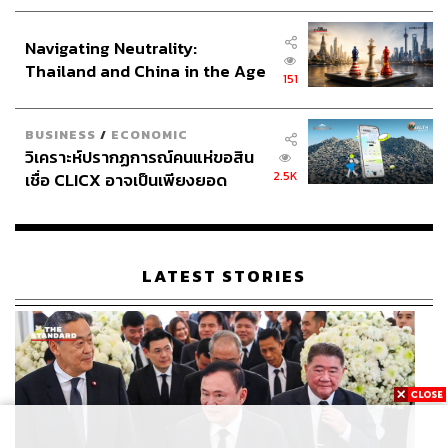
ประกาศหุ้นส่วนยุทธศาสตร์ไทย –
อินโดนีเซีย
Navigating Neutrality:
Thailand and China in the Age
151
of a New Global Order
BUSINESS
/
ECONOMIC
วิเคราะห์ปรากฏการณ์คนแห่ขอสิน
2.5K
เชื่อ CLICX อาจเป็นเพียงยอด
ภูเขาน้ำแข็ง ของปัญหาหนี้ครัว
เรือนไทยที่ถูกซุกไว้
LATEST STORIES