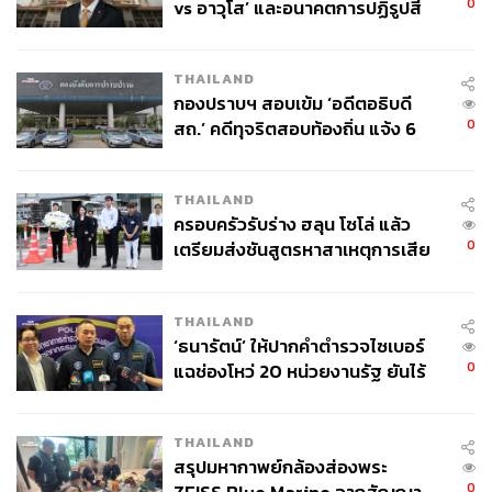
0
vs อาวุโส’ และอนาคตการปฏิรูปสี
กากี กับ พล.ต.อ. เอก อังสนานนท์
THAILAND
กองปราบฯ สอบเข้ม ‘อดีตอธิบดี
0
สถ.’ คดีทุจริตสอบท้องถิ่น แจ้ง 6
ข้อหาหนัก จ่อชง ป.ป.ช. 12 ส.ค. นี้
THAILAND
ครอบครัวรับร่าง ฮลุน โซโล่ แล้ว
0
เตรียมส่งชันสูตรหาสาเหตุการเสีย
ชีวิต
THAILAND
‘ธนารัตน์’ ให้ปากคำตำรวจไซเบอร์
0
แฉช่องโหว่ 20 หน่วยงานรัฐ ยันไร้
นัยทางการเมือง
THAILAND
สรุปมหากาพย์กล้องส่องพระ
0