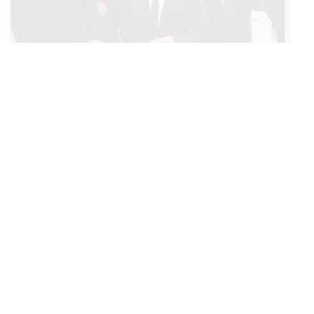
POLITICS
ทักษิณ ร่วมสวดพระอภิธรรมศพ ‘พล.ต.ท. ผ่อน’ บิดา
...
‘พักตร์พิไล ทวีสิน’ สิริอายุ 103 ปี แกนนำเพื่อไทย-บุคคล
หลากวงการร่วมอาลัย
BUSINESS
/
ECONOMIC
คลังเตรียมจำหน่ายพันธบัตรรัฐบาล ‘ออมพลัส’ รอบถัดไป
...
เร็วสุด 4 ก.ย.นี้ อาจเพิ่มสัดส่วนการขายแบบ Small Lot