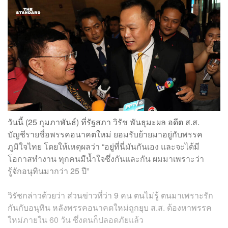
วันนี้ (25 กุมภาพันธ์) ที่รัฐสภา วิรัช พันธุมะผล อดีต ส.ส.
บัญชีรายชื่อพรรคอนาคตใหม่ ยอมรับย้ายมาอยู่กับพรรค
ภูมิใจไทย โดยให้เหตุผลว่า “อยู่ที่นี่มันกันเอง และจะได้มี
โอกาสทำงาน ทุกคนมีน้ำใจซึ่งกันและกัน ผมมาเพราะว่า
รู้จักอนุทินมากว่า 25 ปี”
วิรัชกล่าวด้วยว่า ส่วนข่าวที่ว่า 9 คน ตนไม่รู้ ตนมาเพราะรัก
กันกับอนุทิน หลังพรรคอนาคตใหม่ถูกยุบ ส.ส. ต้องหาพรรค
ใหม่ภายใน 60 วัน ซึ่งตนก็ปลอดภัยแล้ว