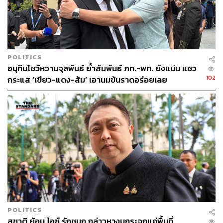
POLITICS
อนุทินโชว์หวานจุลพันธ์ ย้ำสัมพันธ์ ภท.-พท. ยังแน่น แซว
102
กระแส ‘เขียว-แดง-ส้ม’ เอานมข้นราดอร่อยเลย
POLITICS
สุชาติ ย้อน ไอซ์ รักชนก กล่าวหางบกระจุกแค่พื้นที่