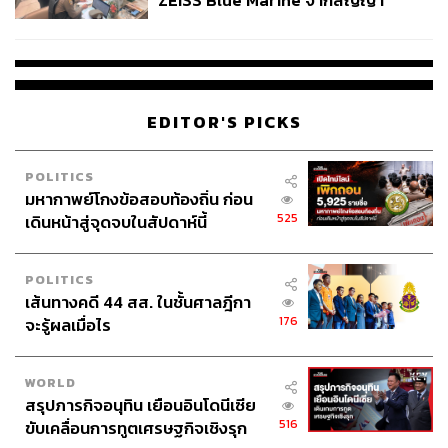
ZEISS Blue Marine จากสัญญา
ผลิต 8.3 ล้าน สู่ข้อพิพาท ‘มา
เวลล์ฯ’ ฟ้อง ‘โทน บางแค’ ผิดนัด
จ่ายหนี้-แอบระบุแบรนด์
EDITOR'S PICKS
POLITICS
มหากาพย์โกงข้อสอบท้องถิ่น ก่อน
525
เดินหน้าสู่จุดจบในสัปดาห์นี้
POLITICS
เส้นทางคดี 44 สส. ในชั้นศาลฎีกา
176
จะรู้ผลเมื่อไร
WORLD
สรุปภารกิจอนุทิน เยือนอินโดนีเซีย
516
ขับเคลื่อนการทูตเศรษฐกิจเชิงรุก