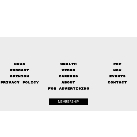
News
Wealth
Pop
Podcast
Video
Now
Opinion
Careers
Events
Privacy Policy
About
Contact
FOR ADVERTISING
MEMBERSHIP
© 2017-
2026
The Standard. All rights reserved.