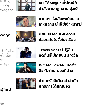
ฤษภาคม)
ทบ. โต้กัมพูชา ย้ำไทยใช้
ครั้ง ตลอด 10 ปีที่ผ่านมา
องจากสภาฯ
กำลังตามกฎหมาย มุ่งเป้า
าที่รัฐสภา
หมายทางทหาร ชี้ความเสีย
นายกฯ สั่งเข้มพกปืนนอก
หายไทยไม่อาจลบด้วย
เคหสถาน ชี้ไม่ใช่เจ้าหน้าที่มี
ข้อมูลบิดเบือน
โทษอุกฉกรรจ์ ปืนถูกขโมย
ยศชนัน เคาะแผนความ
ก่อเหตุ เจ้าของร่วมรับผิด
ก้วิกฤต
ปลอดภัยในรั้วโรงเรียน
90 วัน ส่งนักสุขภาพจิต
Travis Scott ไม่รู้สึก
ดูแล-คุมเข้มคัดกรองสิ่ง
ารือกันใน
กดดันที่ไม่เคยชนะรางวัล
งไม่เป็น
ผิดกฎหมาย
้แทน
แกรมมี่ แม้มีชื่อเข้าชิงมา
กอบด้วย
INC MATAWEE เปิดตัว
แล้ว 10 ครั้ง
ซิงเกิลใหม่ ‘รอบที่ล้าน
(Loop)’ ที่ได้ เน PERSES
ทำไมทรัมป์เดินหน้าจำกัด
มาแสดงในมิวสิกวิดีโอ
สิทธิการได้สัญชาติ
าผู้ใหญ่
อเมริกันโดยกำเนิดอีกครั้ง
แม้ศาลสูงสุดเคยตัดสิน
คัดค้าน
วัด