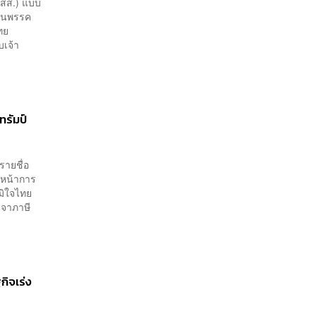
(สส.) แบบ
านพรรค
ทย
บเจ้า
ทรัมป์
รายชื่อ
หน้าการ
มิใจไทย
รจาภาษี
ิจเร่ง