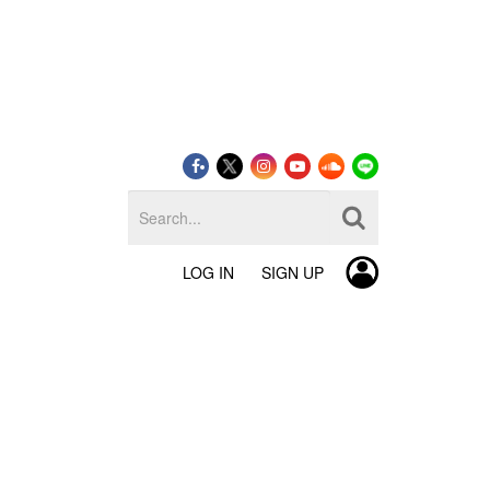
LOG IN
SIGN UP