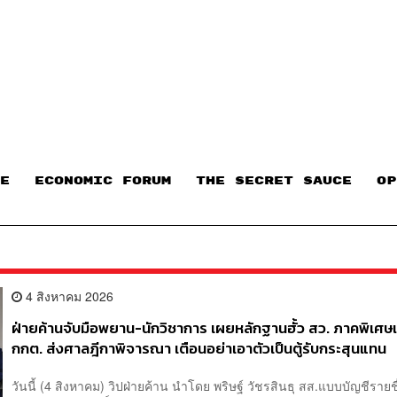
E
ECONOMIC FORUM
THE SECRET SAUCE​
OP
4 สิงหาคม 2026
ฝ่ายค้านจับมือพยาน-นักวิชาการ เผยหลักฐานฮั้ว สว. ภาคพิเศษ
กกต. ส่งศาลฎีกาพิจารณา เตือนอย่าเอาตัวเป็นตู้รับกระสุนแทน
วันนี้ (4 สิงหาคม) วิปฝ่ายค้าน นำโดย พริษฐ์ วัชรสินธุ สส.แบบบัญชีรายช