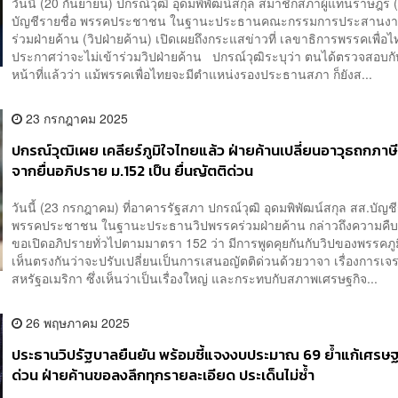
วันนี้ (20 กันยายน) ปกรณ์วุฒิ อุดมพิพัฒน์สกุล สมาชิกสภาผู้แทนราษฎร 
บัญชีรายชื่อ พรรคประชาชน ในฐานะประธานคณะกรรมการประสานง
ร่วมฝ่ายค้าน (วิปฝ่ายค้าน) เปิดเผยถึงกระแสข่าวที่ เลขาธิการพรรคเพื่อไ
ประกาศว่าจะไม่เข้าร่วมวิปฝ่ายค้าน ปกรณ์วุฒิระบุว่า ตนได้ตรวจสอบกั
หน้าที่แล้วว่า แม้พรรคเพื่อไทยจะมีตำแหน่งรองประธานสภา ก็ยังส...
23 กรกฎาคม 2025
ปกรณ์วุฒิเผย เคลียร์ภูมิใจไทยแล้ว ฝ่ายค้านเปลี่ยนอาวุธถกภาษี
จากยื่นอภิปราย ม.152 เป็น ยื่นญัตติด่วน
วันนี้ (23 กรกฎาคม) ที่อาคารรัฐสภา ปกรณ์วุฒิ อุดมพิพัฒน์สกุล สส.บัญชี
พรรคประชาชน ในฐานะประธานวิปพรรคร่วมฝ่ายค้าน กล่าวถึงความคืบ
ขอเปิดอภิปรายทั่วไปตามมาตรา 152 ว่า มีการพูดคุยกันกับวิปของพรรคภู
เห็นตรงกันว่าจะปรับเปลี่ยนเป็นการเสนอญัตติด่วนด้วยวาจา เรื่องการเจ
สหรัฐอเมริกา ซึ่งเห็นว่าเป็นเรื่องใหญ่ และกระทบกับสภาพเศรษฐกิจ...
26 พฤษภาคม 2025
ประธานวิปรัฐบาลยืนยัน พร้อมชี้แจงงบประมาณ 69 ย้ำแก้เศรษฐก
ด่วน ฝ่ายค้านขอลงลึกทุกรายละเอียด ประเด็นไม่ซ้ำ