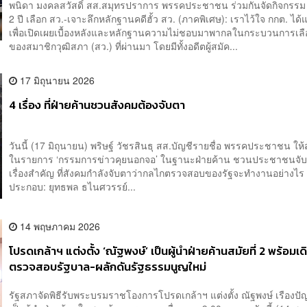
พนิดา มงคลสวัสดิ์ สส.สมุทรปราการ พรรคประชาชน ร่วมกันจัดกิจกรร
2 ปี เลือก สว.-เจาะลึกหลักฐานคดีฮั้ว สว. (ภาคพิเศษ): เราไว้ใจ กกต. ได้
เพื่อเปิดเผยเบื้องหลังและหลักฐานความไม่ชอบมาพากลในกระบวนการเลื
ของสมาชิกวุฒิสภา (สว.) ที่ผ่านมา โดยมีทั้งอดีตผู้สมัค...
17 มิถุนายน 2026
4 เรื่อง ที่ฝ่ายค้านชวนสังคมต้องจับตา
วันนี้ (17 มิถุนายน) พริษฐ์ วัชรสินธุ สส.บัญชีรายชื่อ พรรคประชาชน ให
ในรายการ ‘กรรมการข่าวคุยนอกจอ’ ในฐานะฝ่ายค้าน ชวนประชาชนจับ
เรื่องสำคัญ ที่สังคมกำลังจับตาว่ากลไกตรวจสอบของรัฐจะทำงานอย่
ประกอบ: ยุทธพล ธไนศวรรย์...
14 พฤษภาคม 2026
โปรดเกล้าฯ แต่งตั้ง ‘ณัฐพงษ์’ เป็นผู้นำฝ่ายค้านสมัยที่ 2 พร้อมเด
ตรวจสอบรัฐบาล-ผลักดันรัฐธรรมนูญใหม่
รัฐสภาจัดพิธีรับพระบรมราชโองการโปรดเกล้าฯ แต่งตั้ง ณัฐพงษ์ เรืองปั