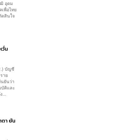
ฒิ อุดม
เพื่อไทย
ตัดสินใจ
วั่น
.) บัญชี
ปราย
นยันว่า
มบัติและ
ง...
ัตตา ยัน