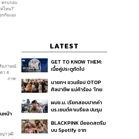
ม ‘ครบรอบ
แค่ไหน?’
อกกันเอง
LATEST
GET TO KNOW THEM:
้สัมภาษณ์
เนื้อคู่ประตูถัดไป
ตา 4
างไร ภาพ
นายกฯ ชวนช้อป OTOP
ศิลปาชีพ แม่ค้าร้อง ‘ไทย
ช่วยไทย พลัส’ สุดยอด
ผบช.น. เรียกสอบปากคำ
ถามมีต่อไหม นายกฯ ตอบ
นร.เซนต์คาเบรียล ปมรุม
‘เดี๋ยวจะพยายาม’
ินหน้า
ทำร้ายเพื่อน-ใช้ปืนขู่ สั่ง
BLACKPINK มียอดสตรีม
ดำเนินคดีแล้ว
บน Spotify จาก
ญญาวุฒิ
ประเทศไทยสูงถึง 536 ล้าน