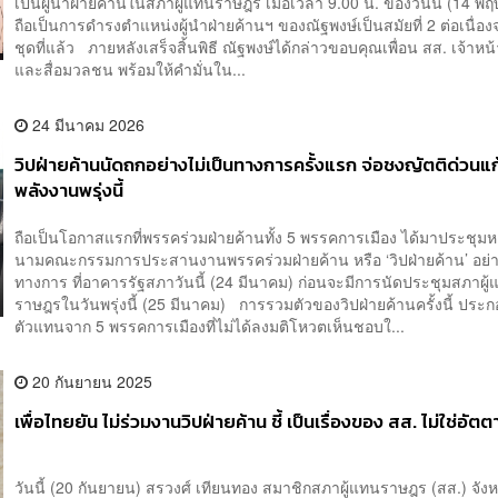
เป็นผู้นำฝ่ายค้านในสภาผู้แทนราษฎร เมื่อเวลา 9.00 น. ของวันนี้ (14 พ
ถือเป็นการดำรงตำแหน่งผู้นำฝ่ายค้านฯ ของณัฐพงษ์เป็นสมัยที่ 2 ต่อเนื่
ชุดที่แล้ว ภายหลังเสร็จสิ้นพิธี ณัฐพงษ์ได้กล่าวขอบคุณเพื่อน สส. เจ้าหน้
และสื่อมวลชน พร้อมให้คำมั่นใน...
24 มีนาคม 2026
วิปฝ่ายค้านนัดถกอย่างไม่เป็นทางการครั้งแรก จ่อชงญัตติด่วนแ
พลังงานพรุ่งนี้
ถือเป็นโอกาสแรกที่พรรคร่วมฝ่ายค้านทั้ง 5 พรรคการเมือง ได้มาประชุมห
นามคณะกรรมการประสานงานพรรคร่วมฝ่ายค้าน หรือ ‘วิปฝ่ายค้าน’ อย่า
ทางการ ที่อาคารรัฐสภาวันนี้ (24 มีนาคม) ก่อนจะมีการนัดประชุมสภาผู
ราษฎรในวันพรุ่งนี้ (25 มีนาคม) การรวมตัวของวิปฝ่ายค้านครั้งนี้ ประ
ตัวแทนจาก 5 พรรคการเมืองที่ไม่ได้ลงมติโหวตเห็นชอบใ...
20 กันยายน 2025
เพื่อไทยยัน ไม่ร่วมงานวิปฝ่ายค้าน ชี้ เป็นเรื่องของ สส. ไม่ใช่อัตต
วันนี้ (20 กันยายน) สรวงศ์ เทียนทอง สมาชิกสภาผู้แทนราษฎร (สส.) จังห