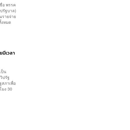
ชื่อ พรรค
ปรัฐบาล)
ณรายจ่าย
ั้งหมด
ายมีเวลา
เป็น
ิปรัฐ
ฐสภาเพื่อ
วโมง 30