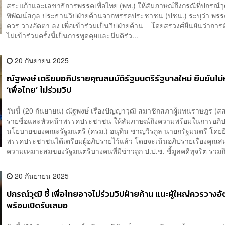
สระแก้วและเลขาธิการพรรคเพื่อไทย (พท.) ให้สัมภาษณ์ถึงกรณีที่ปกรณ์วุ
พิพัฒน์สกุล ประธานวิปฝ่ายค้านจากพรรคประชาชน (ปชน.) ระบุว่า พรรค
ควร วางอัตตา ลง เพื่อเข้าร่วมเป็นวิปฝ่ายค้าน โดยสรวงศ์ยืนยันว่าการ
ไม่เข้าร่วมครั้งนี้เป็นการพูดคุยและมีมติร่ว...
20 กันยายน 2025
ณัฐพงษ์ เตรียมอภิปรายคุณสมบัติรัฐมนตรีรัฐบาลใหม่ ยืนยันไม่ห
‘เพื่อไทย’ ไม่ร่วมวิป
วันนี้ (20 กันยายน) ณัฐพงษ์ เรืองปัญญาวุฒิ สมาชิกสภาผู้แทนราษฎร (สส
รายชื่อและหัวหน้าพรรคประชาชน ให้สัมภาษณ์ถึงความพร้อมในการอภิ
นโยบายของคณะรัฐมนตรี (ครม.) อนุทิน ชาญวีรกูล นายกรัฐมนตรี โดยยื
พรรคประชาชนได้เตรียมผู้อภิปรายไว้แล้ว โดยจะเน้นอภิปรายเรื่องคุณส
ความเหมาะสมของรัฐมนตรีบางคนที่มีข่าวถูก ป.ป.ช. ชี้มูลคดีทุจริต รวมถึ
20 กันยายน 2025
ปกรณ์วุฒิ ชี้ เพื่อไทยอาจไม่ร่วมวิปฝ่ายค้าน แนะผู้ใหญ่ควรวางอ
พร้อมเปิดรับเสมอ