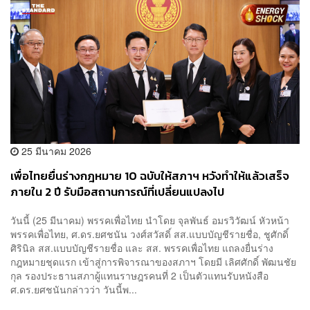
25 มีนาคม 2026
เพื่อไทยยื่นร่างกฎหมาย 10 ฉบับให้สภาฯ หวังทำให้แล้วเสร็จ
ภายใน 2 ปี รับมือสถานการณ์ที่เปลี่ยนแปลงไป
วันนี้ (25 มีนาคม) พรรคเพื่อไทย นำโดย จุลพันธ์ อมรวิวัฒน์ หัวหน้า
พรรคเพื่อไทย, ศ.ดร.ยศชนัน วงศ์สวัสดิ์ สส.แบบบัญชีรายชื่อ, ชูศักดิ์
ศิรินิล สส.แบบบัญชีรายชื่อ และ สส. พรรคเพื่อไทย แถลงยื่นร่าง
กฎหมายชุดแรก เข้าสู่การพิจารณาของสภาฯ โดยมี เลิศศักดิ์ พัฒนชัย
กุล รองประธานสภาผู้แทนราษฎรคนที่ 2 เป็นตัวแทนรับหนังสือ
ศ.ดร.ยศชนันกล่าวว่า วันนี้พ...