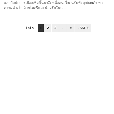
แลกกับนักการเมืองเพิ่มขึ้นมาอีกหนึ่งคน ซึ่งตนรับฟังทุกถ้อยคำ ทุก
ความห่วงใย ด้วยไมตรีและน้อมรับในค...
1 of 9
1
2
3
...
»
LAST »