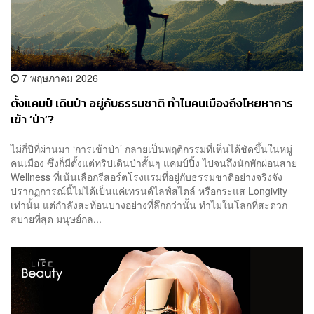
7 พฤษภาคม 2026
ตั้งแคมป์ เดินป่า อยู่กับธรรมชาติ ทำไมคนเมืองถึงโหยหาการ
เข้า ‘ป่า’?
ไม่กี่ปีที่ผ่านมา ‘การเข้าป่า’ กลายเป็นพฤติกรรมที่เห็นได้ชัดขึ้นในหมู่
คนเมือง ซึ่งก็มีตั้งแต่ทริปเดินป่าสั้นๆ แคมป์ปิ้ง ไปจนถึงนักพักผ่อนสาย
Wellness ที่เน้นเลือกรีสอร์ตโรงแรมที่อยู่กับธรรมชาติอย่างจริงจัง
ปรากฏการณ์นี้ไม่ได้เป็นแค่เทรนด์ไลฟ์สไตล์ หรือกระแส Longivity
เท่านั้น แต่กำลังสะท้อนบางอย่างที่ลึกกว่านั้น ทำไมในโลกที่สะดวก
สบายที่สุด มนุษย์กล...