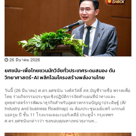
26 มีนาคม 2026
ยศชนัน-เพื่อไทยชวนนักวิจัยทั่วประเทศระดมสมอง ดัน
วิทยาศาสตร์-AI พลิกโฉมโครงสร้างพลังงานไทย
วันนี้ (26 มีนาคม) ศ.ดร.ยศชนัน วงศ์สวัสดิ์ สส.บัญชีรายชื่อ พรรคเพื่อ
ไทย ร่วมกิจกรรมประชุมเชิงปฏิบัติการจัดทำแผนที่นำทางและ
ยุทธศาสตร์การพัฒนาธุรกิจสำหรับอุตสาหกรรมปัญญาประดิษฐ์ (AI
Industry and business Roadmap) ณ ห้องประชุมเมย์แฟร์ แกรนด์
บอลรูม บี ชั้น 11 โรงแรมเดอะเบอร์เคลีย์ ประตูน้ำ กรุงเทพฯ
ศ.ดร.ยศชนันกล่าวว่า ขอขอบคุณทางหน่วยงานท...