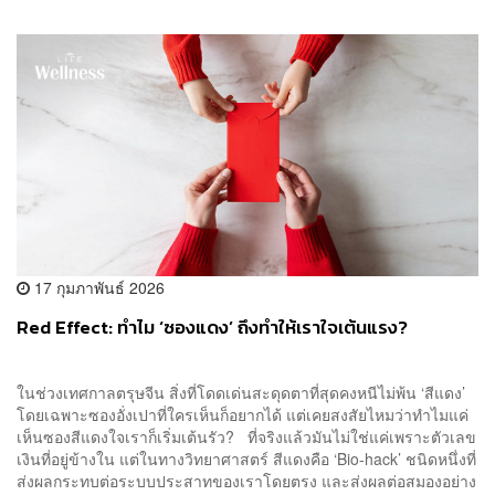
17 กุมภาพันธ์ 2026
Red Effect: ทำไม ‘ซองแดง’ ถึงทำให้เราใจเต้นแรง?
ในช่วงเทศกาลตรุษจีน สิ่งที่โดดเด่นสะดุดตาที่สุดคงหนีไม่พ้น ‘สีแดง’
โดยเฉพาะซองอั่งเปาที่ใครเห็นก็อยากได้ แต่เคยสงสัยไหมว่าทำไมแค่
เห็นซองสีแดงใจเราก็เริ่มเต้นรัว? ที่จริงแล้วมันไม่ใช่แค่เพราะตัวเลข
เงินที่อยู่ข้างใน แต่ในทางวิทยาศาสตร์ สีแดงคือ ‘Bio-hack’ ชนิดหนึ่งที่
ส่งผลกระทบต่อระบบประสาทของเราโดยตรง และส่งผลต่อสมองอย่าง