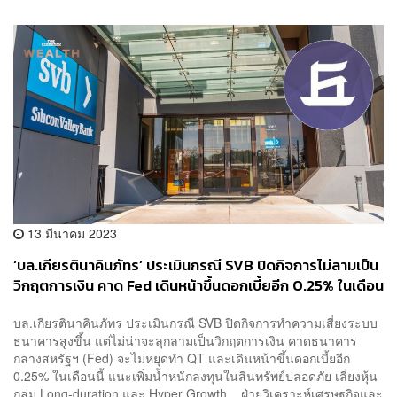
13 มีนาคม 2023
‘บล.เกียรตินาคินภัทร’ ประเมินกรณี SVB ปิดกิจการไม่ลามเป็น
วิกฤตการเงิน คาด Fed เดินหน้าขึ้นดอกเบี้ยอีก 0.25% ในเดือน
นี้
บล.เกียรตินาคินภัทร ประเมินกรณี SVB ปิดกิจการทำความเสี่ยงระบบ
ธนาคารสูงขึ้น แต่ไม่น่าจะลุกลามเป็นวิกฤตการเงิน คาดธนาคาร
กลางสหรัฐฯ (Fed) จะไม่หยุดทำ QT และเดินหน้าขึ้นดอกเบี้ยอีก
0.25% ในเดือนนี้ แนะเพิ่มน้ำหนักลงทุนในสินทรัพย์ปลอดภัย เลี่ยงหุ้น
กลุ่ม Long-duration และ Hyper Growth ฝ่ายวิเคราะห์เศรษฐกิจและ