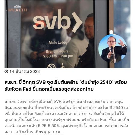
14 มีนาคม 2023
ส.อ.ท. ชี้ วิกฤต SVB จุดเริ่มต้นคล้าย ‘ต้มยำกุ้ง 2540’ พร้อม
รับกังวล Fed ขึ้นดอกเบี้ยแรงฉุดส่งออกไทย
ส.อ.ท. วิเคราะห์กรณีแบงก์ SVB สหรัฐฯ ล้ม ทำตลาดเงิน ตลาดทุน
ผันผวนระยะสั้น ชี้บทเรียนจุดเริ่มต้นคล้ายต้มยำกุ้งของไทยปี 2540 แต่
เชื่อมั่นแบงก์ไทยยังแข็งแรง แนะจับตามาตรการสกัดกั้นวิกฤตไม่ให้
ลุกลามเป็นโดมิโนจากทางสหรัฐฯ พร้อมยอมรับกังวล Fed ขึ้นดอกเบี้ย
ต่อเนื่องแตะระดับ 5.25-5.50% ฉุดเศรษฐกิจโลกถดถอยกระทบการส่ง
ออก เกรียงไกร เธียรนุกุล ประ...