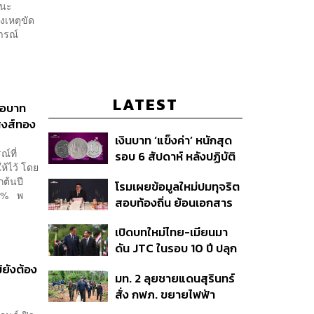
านะ
งเหตุขัด
ารณ์
LATEST
่อบาท
สงส์ทอง
เงินบาท ‘แข็งค่า’ หนักสุด
์ที่
รอบ 6 สัปดาห์ หลังปฏิบัติ
ห้ไว้ โดย
การแทรกแซงเยนของ
กต้นปี
โรมเผยข้อมูลใหม่ปมทุจริต
สหรัฐฯ-ญี่ปุ่น Standard
48% พ
สอบท้องถิ่น ย้อนเอกสาร
Chartered เปิดเป้าสิ้นปีนี้
ประชุมปี 2567 พบชื่อ
จ่อแข็งต่อแตะ 32.50 บาท
เปิดบทใหม่ไทย-เมียนมา
อนุทิน จ่อสอบต่อเอี่ยว
ต่อดอลลาร์
ดัน JTC ในรอบ 10 ปี ปลุก
ตัดตอน ม.บูรพา หรือไม่
‘เส้นเลือดใหญ่’ ค้า
้ยังต้อง
มท. 2 ลุยชายแดนสุรินทร์
ชายแดน ท่าเรือน้ำลึก
สั่ง กฟภ. ขยายไฟฟ้า
ทวาย
‘ปราสาทตาควาย–เนิน