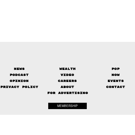
News
Wealth
Pop
Podcast
Video
Now
Opinion
Careers
Events
Privacy Policy
About
Contact
FOR ADVERTISING
MEMBERSHIP