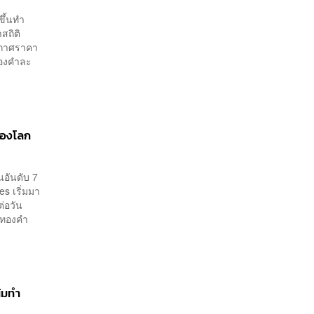
ขึ้นทำ
สถิติ
ะกาศราคา
ทองคำละ
 ของโลก
นอันดับ 7
s เริ่มมา
่อวัน
รดทองคำ
้มทำ