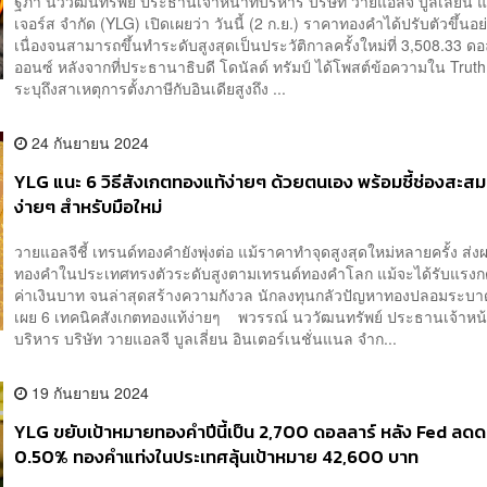
ฐิภา นววัฒนทรัพย์ ประธานเจ้าหน้าที่บริหาร บริษัท วายแอลจี บูลเลี่ยน แ
เจอร์ส จำกัด (YLG) เปิดเผยว่า วันนี้ (2 ก.ย.) ราคาทองคำได้ปรับตัวขึ้นอย
เนื่องจนสามารถขึ้นทำระดับสูงสุดเป็นประวัติกาลครั้งใหม่ที่ 3,508.33 ดอ
ออนซ์ หลังจากที่ประธานาธิบดี โดนัลด์ ทรัมป์ ได้โพสต์ข้อความใน Truth S
ระบุถึงสาเหตุการตั้งภาษีกับอินเดียสูงถึง ...
24 กันยายน 2024
YLG แนะ 6 วิธีสังเกตทองแท้ง่ายๆ ด้วยตนเอง พร้อมชี้ช่องสะ
ง่ายๆ สำหรับมือใหม่
วายแอลจีชี้ เทรนด์ทองคำยังพุ่งต่อ แม้ราคาทำจุดสูงสุดใหม่หลายครั้ง ส่ง
ทองคำในประเทศทรงตัวระดับสูงตามเทรนด์ทองคำโลก แม้จะได้รับแรงก
ค่าเงินบาท จนล่าสุดสร้างความกังวล นักลงทุนกลัวปัญหาทองปลอมระบา
เผย 6 เทคนิคสังเกตทองแท้ง่ายๆ พวรรณ์ นววัฒนทรัพย์ ประธานเจ้าหน้า
บริหาร บริษัท วายแอลจี บูลเลี่ยน อินเตอร์เนชั่นแนล จำก...
19 กันยายน 2024
YLG ขยับเป้าหมายทองคำปีนี้เป็น 2,700 ดอลลาร์ หลัง Fed ลดด
0.50% ทองคำแท่งในประเทศลุ้นเป้าหมาย 42,600 บาท