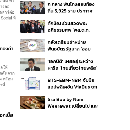
อนด์ ฟิว
ก กลาง ฟันโกงสอบท้อง
350’ เสริมความมั่นคง
่างต่อ
ถิ่น 5,925 ราย ประกาศ
ชายแดน
ลลาร์ต่อ
บัญชีใหม่ 7 ส.ค. ส่วน 97
ocial ที่
ทักษิณ ร่วมสวดพระ
ราย รอ ป.ป.ช. ขีดเส้นแล้ว
อภิธรรมศพ ‘พล.ต.ท.
เสร็จ 31 ส.ค.
ผ่อน’ บิดา ‘พักตร์พิไล ทวี
คลังเตรียมจำหน่าย
สิน’ สิริอายุ 103 ปี แกนนำ
สมทองคำ
พันธบัตรรัฐบาล ‘ออม
เพื่อไทย-บุคคลหลาก
พลัส’ รอบถัดไป เร็วสุด 4
วงการร่วมอาลัย
‘เอกนิติ’ เผยอยู่ระหว่าง
ก.ย.นี้ อาจเพิ่มสัดส่วนการ
ผลให้
หารือ ‘ไทยเที่ยวไทยพลัส’
ขายแบบ Small Lot First
ดดันจาก
มีสิทธิใช้งบจากเงินกู้ 4
มากขึ้น
ด พร้อม
BTS-EBM-NBM จับมือ
แสนล้าน มั่นใจงบต่อ ‘ไทย
ที่
แอปพลิเคชัน ViaBus ยก
ช่วยไทย พลัส’ เฟส 2 มี
ระดับการติดตามตำแหน่ง
เพียงพอ
Sra Bua by Num
รถไฟฟ้า 3 สายแบบเรียล
Weerawat เปลี่ยนไป และ
ไทม์
นี่คือเหตุผลที่เราควรกลับ
อกเบี้ย
ไปอีกครั้ง