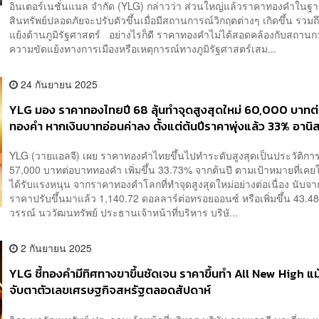
อินเตอร์เนชั่นแนล จำกัด (YLG) กล่าวว่า ส่วนใหญ่แล้วราคาทองคำในฐ
สินทรัพย์ปลอดภัยจะปรับตัวขึ้นเมื่อมีสถานการณ์วิกฤตต่างๆ เกิดขึ้น รวมถึ
แย้งด้านภูมิรัฐศาสตร์ อย่างไรก็ดี ราคาทองคำไม่ได้สอดคล้องกับสถานก
ความขัดแย้งทางการเมืองหรือเหตุการณ์ทางภูมิรัฐศาสตร์เสม...
24 กันยายน 2025
YLG มอง ราคาทองไทยปี 68 ลุ้นทำจุดสูงสุดใหม่ 60,000 บาทต
ทองคำ หากเงินบาทอ่อนค่าลง ตั้งแต่ต้นปีราคาพุ่งแล้ว 33% อานิ
โลกพุ่งแรงสุดรอบ 46 ปี
YLG (วายแอลจี) เผย ราคาทองคำไทยขึ้นไปทำระดับสูงสุดเป็นประวัติการณ
57,000 บาทต่อบาททองคำ เพิ่มขึ้น 33.73% จากต้นปี ตามเป้าหมายที่เคยใ
ได้รับแรงหนุน จากราคาทองคำโลกที่ทำจุดสูงสุดใหม่อย่างต่อเนื่อง นับจา
ราคาปรับขึ้นมาแล้ว 1,140.72 ดอลลาร์ต่อทรอยออนซ์ หรือเพิ่มขึ้น 43.
วรรณ์ นววัฒนทรัพย์ ประธานเจ้าหน้าที่บริหาร บริษั...
2 กันยายน 2025
YLG ชี้ทองคำมีทิศทางขาขึ้นชัดเจน ราคาขึ้นทำ All New High แม
จับตาตัวเลขเศรษฐกิจสหรัฐตลอดสัปดาห์