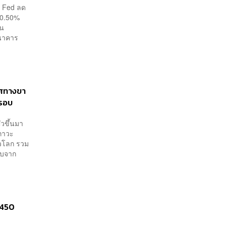
ง Fed ลด
ีก 0.50%
ยน
ธนาคาร
ิศทางขา
นรอบ
ัวขึ้นมา
งภาวะ
ั่วโลก รวม
ียบจาก
,450