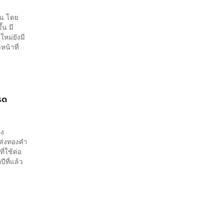
้น โดย
น มี
หม่ยังมี
น้าที่
รด
อง
งส่งทองคำ
่ใช้ต่อ
ีที่แล้ว