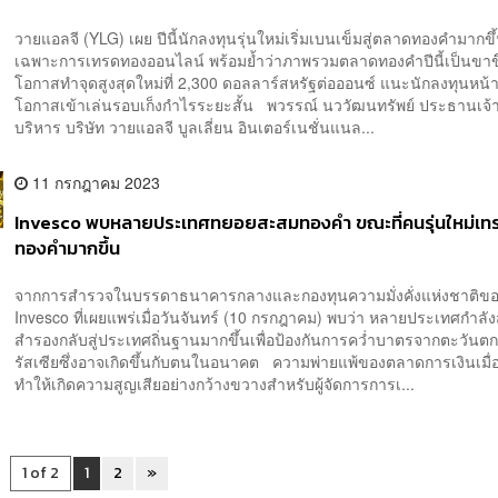
วายแอลจี (YLG) เผย ปีนี้นักลงทุนรุ่นใหม่เริ่มเบนเข็มสู่ตลาดทองคำมากขึ
เฉพาะการเทรดทองออนไลน์ พร้อมย้ำว่าภาพรวมตลาดทองคำปีนี้เป็นขาขึ้
โอกาสทำจุดสูงสุดใหม่ที่ 2,300 ดอลลาร์สหรัฐต่อออนซ์ แนะนักลงทุนหน้าใ
โอกาสเข้าเล่นรอบเก็งกำไรระยะสั้น พวรรณ์ นววัฒนทรัพย์ ประธานเจ้าห
บริหาร บริษัท วายแอลจี บูลเลี่ยน อินเตอร์เนชั่นแนล...
11 กรกฎาคม 2023
Invesco พบหลายประเทศทยอยสะสมทองคำ ขณะที่คนรุ่นใหม่เท
ทองคำมากขึ้น
จากการสำรวจในบรรดาธนาคารกลางและกองทุนความมั่งคั่งแห่งชาติข
Invesco ที่เผยแพร่เมื่อวันจันทร์ (10 กรกฎาคม) พบว่า หลายประเทศกำลั
สำรองกลับสู่ประเทศถิ่นฐานมากขึ้นเพื่อป้องกันการคว่ำบาตรจากตะวันตกที
รัสเซียซึ่งอาจเกิดขึ้นกับตนในอนาคต ความพ่ายแพ้ของตลาดการเงินเมื่อป
ทำให้เกิดความสูญเสียอย่างกว้างขวางสำหรับผู้จัดการการเ...
1 of 2
1
2
»