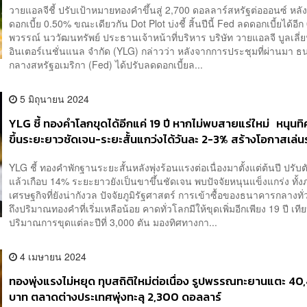
วายแอลจีชี้ ปรับเป้าหมายทองคำขึ้นสู่ 2,700 ดอลลาร์สหรัฐต่อออนซ์ หลั
ดอกเบี้ย 0.50% ขณะเดียวกัน Dot Plot บ่งชี้ สิ้นปีนี้ Fed ลดดอกเบี้ยได้อ
พวรรณ์ นววัฒนทรัพย์ ประธานเจ้าหน้าที่บริหาร บริษัท วายแอลจี บูลเลี่
อินเตอร์เนชั่นแนล จำกัด (YLG) กล่าวว่า หลังจากการประชุมที่ผ่านมา 
กลางสหรัฐอเมริกา (Fed) ได้ปรับลดดอกเบี้ยล...
5 มิถุนายน 2024
YLG ชี้ ทองคำโลกขุดได้อีกแค่ 19 ปี หากไม่พบสายแร่ใหม่ หนุนท
ขึ้นระยะยาวชัดเจน-ระยะสั้นแกว่งได้วันละ 2-3% สร้างโอกาสเล่
YLG ชี้ ทองคำพักฐานระยะสั้นหลังพุ่งร้อนแรงต่อเนื่องมาตั้งแต่ต้นปี ปรับต
แล้วเกือบ 14% ระยะยาวยังเป็นขาขึ้นชัดเจน พบปัจจัยหนุนแข็งแกร่ง ทั้
เศรษฐกิจที่ยังน่ากังวล ปัจจัยภูมิรัฐศาสตร์ การเข้าซื้อของธนาคารกลางท
ถึงปริมาณทองคำที่เริ่มเหลือน้อย คาดทั่วโลกมีให้ขุดเพิ่มอีกเพียง 19 ปี เท
ปริมาณการขุดแต่ละปีที่ 3,000 ตัน มองทิศทางกา...
4 เมษายน 2024
ทองพุ่งแรงไม่หยุด ทุบสถิติใหม่ต่อเนื่อง รูปพรรณทะยานแตะ 40
บาท ตลาดต่างประเทศพุ่งทะลุ 2,300 ดอลลาร์