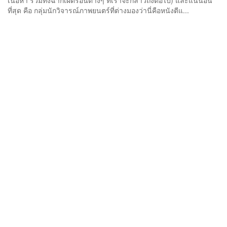
เนื้อหา รวมทั้งฉากเผ็ดร้อนต่างๆ ที่เราจะกล่าวถึงต่อไป) และแน่นอน
ที่สุด คือ กลุ่มนักวิจารณ์ภาพยนตร์ที่ต่างมองว่านี่คือหนังตีแ...