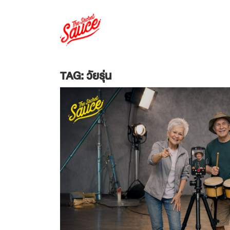
TAG: วัยรุ่น