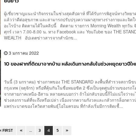
ยืนยาว
ผู้เชี่ยวชาญแนะนำกิจกรรมในช่วงสุดสัปดาห์ ที่ได้รับการพิสูจน์ทางวิทย
แล้วว่าดีต่อสุขภาพ และสามารถปรับปรุงความผาสุกทางร่างกายและจิตใจ
อะไรบ้าง ติดตามได้ในคลิปนี้ ติดตาม รายการ Morning Wealth ทุกวัน จ
ศุกร์ เวลา 7.00-8.00 น. ทาง Facebook และ YouTube ของ THE STA
WEALTH อัปเดตข่าวสารจากสำนักข...
3 มกราคม 2022
10 ของฝากที่ติดมาจากบ้าน หลังเดินทางกลับในช่วงหยุดยาวปีใหม
วันนี้ (3 มกราคม) ช่างภาพของ THE STANDARD ลงพื้นที่สำรวจสถานีขน
กรุงเทพ (จตุจักร) หรือที่คุ้นกันในชื่อหมอชิต 2 ซึ่งเป็นจุดศูนย์รวมของร
จากสายภาคเหนือ-อีสาน หลายคนบอกว่า ถ้าไม่กลับรอบนี้ก็ไม่แน่ใจว่าจะ
ช่วงสงกรานต์ที่จะถึงหรือเปล่า เนื่องจากความกังวลและกลัวการล็อกดาว
แพร่ระบาดของโควิดสายพันธุ์โอไมครอน ที่กำลังเริ่มมีการติดเชื้...
« FIRST
«
...
3
4
5
»