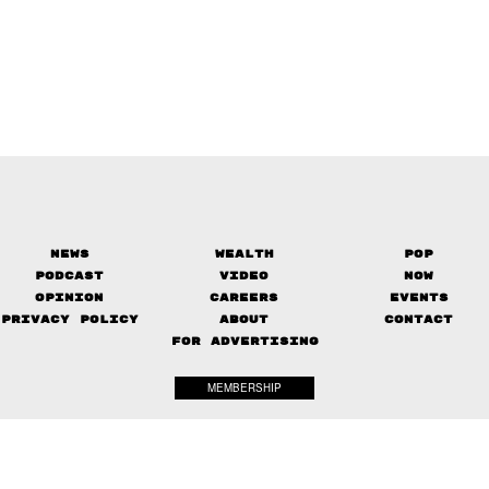
News
Wealth
Pop
Podcast
Video
Now
Opinion
Careers
Events
Privacy Policy
About
Contact
FOR ADVERTISING
MEMBERSHIP