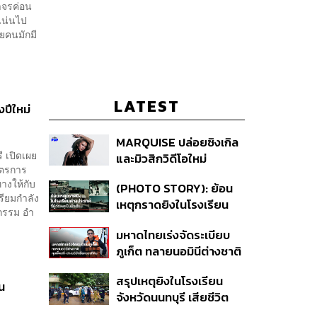
าจรค่อน
แน่นไป
ยคนมักมี
LATEST
ปีใหม่
MARQUISE ปล่อยซิงเกิล
 เปิดเผย
และมิวสิกวิดีโอใหม่
าตรการ
IRONIC ที่เสียดสีความ
งให้กับ
(PHOTO STORY): ย้อน
สัมพันธ์สุด Toxic
ียมกำลัง
เหตุกราดยิงในโรงเรียน
ากรรม อำ
ต่างประเทศ ที่ผู้ก่อเหตุเป็น
มหาดไทยเร่งจัดระเบียบ
นักเรียน
ภูเก็ต ทลายนอมินีต่างชาติ
คุมเจ็ตสกี สางบริษัทฮุบ
สรุปเหตุยิงในโรงเรียน
ที่ดิน เคลียร์ใบอนุญาต
ัน
จังหวัดนนทบุรี เสียชีวิต
โรงแรมค้าง 7 ปี
รวม 8 ราย โฆษก ตร. เผย