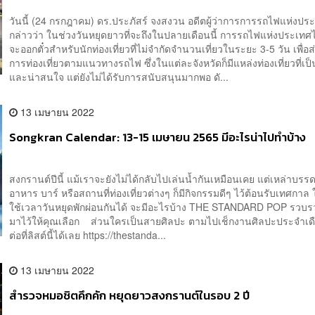
วันนี้ (24 กรกฎาคม) ดร.ประภัสร์ จงสงวน อดีตผู้ว่าการการรถไฟแห่งป
กล่าวว่า ในช่วงวันหยุดยาวที่จะถึงในปลายเดือนนี้ การรถไฟแห่งประเทศ
จะออกตั๋วสำหรับนักท่องเที่ยวที่ไม่จำกัดจำนวนเที่ยวในระยะ 3-5 วัน เพื่อส
การท่องเที่ยวตามแนวทางรถไฟ ซึ่งในแต่ละจังหวัดก็มีแหล่งท่องเที่ยวที่เป็
และน่าสนใจ แต่ยังไม่ได้รับการสนับสนุนมากพอ ดั...
13 เมษายน 2022
Songkran Calendar: 13-15 เมษายน 2565 มีอะไรน่าไปทำบ้าง
สงกรานต์ปีนี้ แม้เราจะยังไม่ได้กลับไปเล่นน้ำกันเหมือนเคย แต่เหล่าบรร
อาหาร บาร์ หรือสถานที่ท่องเที่ยวต่างๆ ก็มีกิจกรรมดีๆ ไว้ต้อนรับเทศกาล
ใช้เวลาวันหยุดพักผ่อนกันได้ จะมีอะไรบ้าง THE STANDARD POP รวบ
มาไว้ให้คุณเลือก ส่วนใครเป็นสายศิลปะ ตามไปเช็กงานศิลปะประจำเดือ
ต่อที่ลิสต์นี้ได้เลย https://thestanda...
13 เมษายน 2022
สำรวจหมอชิตคึกคัก หยุดยาวสงกรานต์ในรอบ 2 ปี