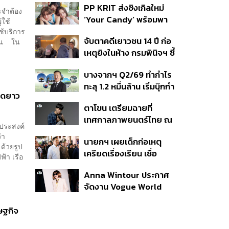
PP KRIT ส่งซิงเกิลใหม่
ปมค้นประวัติคดีกราดยิงที่
ะจำต้อง
‘Your Candy’ พร้อมพา
สหรัฐฯ
้ใช้
ต้าเหนิง และ ณิชา ร่วมมิว
ช้บริการ
จับตาคดีเยาวชน 14 ปี ก่อ
วัน ใน
สิกวิดีโอ
เหตุยิงในห้าง กรมพินิจฯ ชี้
ประพฤติดี-รับการรักษาต่อ
บางจากฯ Q2/69 ทำกำไร
เนื่อง ประเมินปล่อยตัว
ทะลุ 1.2 หมื่นล้าน เริ่มบุ๊กกำ
ยุดยาว
ไร ‘SAF’ เชิงพาณิชย์ครั้ง
ตาโขน เตรียมฉายที่
แรก หนุนรายได้ครึ่งปีทะลุ
เทศกาลภาพยนตร์ไทย ณ
3.2 แสนล้าน
ชประสงค์
ประเทศบราซิล
่า
นายกฯ เผยเด็กก่อเหตุ
ด้วยรูป
เครียดเรื่องเรียน เชื่อ
้า เรือ
เตรียมการเป็นขั้นตอน ชี้มี
Anna Wintour ประกาศ
กระสุนอีกกว่า 30 นัด หาก
จัดงาน Vogue World
ไม่จบชีวิตตัวเองอาจสูญ
2027 ที่ซานฟรานซิสโก
เสียเพิ่ม
รษฐกิจ