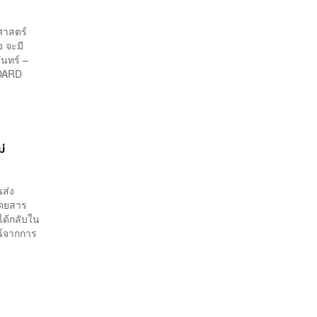
าศาสตร์
 จะมี
ันทร์ –
NDARD
่
ส่ง
ถโดยสาร
ได้กลับใน
น์จากการ