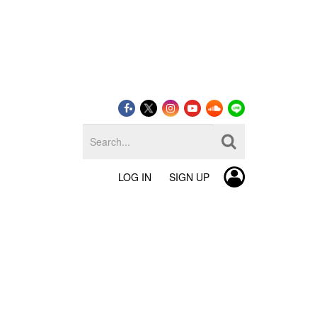
LOG IN
SIGN UP