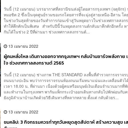
วันนี้ (12 เมษายน) บรรยากาศที่สถานีขนส่งผู้โดยสารกรุงเทพฯ (จตุจักร) 
หมอชิต 2 ซึ่งเป็นจุดศูนย์รวมของรถโดยสารที่จะมุ่งสู่สายเหนือ-อีสาน โ
ในช่วงวันสุดท้ายของวันทำการก่อนเข้าสู่วันหยุดยาวในช่วงเทศกาลสงก
ทำให้คึกคักเป็นพิเศษ สำหรับปีนี้วันหยุดสงกรานต์กลับมาคึกคักอีกครั้ง ห
กันได้ในช่วง 2 ปีที่ผ่านมา ช่วงเทศกาลสงกรานต์...
13 เมษายน 2022
ผู้คนหลั่งไหล เดินทางออกจากกรุงเทพฯ กลับบ้านชาร์จพลังกาย เ
ใจ ช่วงเทศกาลสงกรานต์ 2565
วันนี้ (12 เมษายน) ช่างภาพ THE STANDARD ลงพื้นที่สำรวจการจราจร
ถนนบางปะอิน พบว่าการจราจรบนท้องถนนเริ่มหนาแน่นและเคลื่อนตัวได้ช
เวลา 18.00 น. ที่ผ่านมา เนื่องด้วยผู้คนหรือมนุษย์เงินเดือนจำนวนมากที่พ
และทำงานในกรุงเทพฯ พากันแพ็กกระเป๋าออกเดินทางกลับไปพักผ่อนกั
ยังภูมิลำเนาบ้านเกิดด้วยวิธีเดินทางที่หลากหลาย ตั้งแต่ กลับด้วยร...
13 เมษายน 2022
ชมคลิป: 3 กิจกรรมควรทำทุกวันหยุดสุดสัปดาห์ สร้างความสุข เส