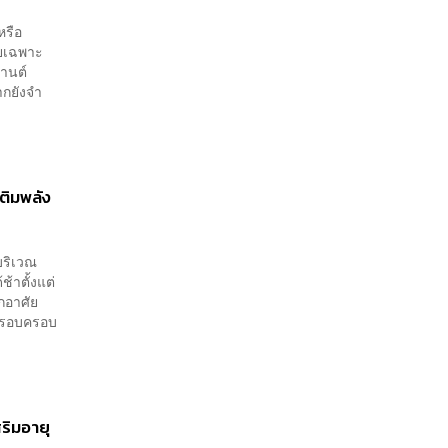
หรือ
ดยเฉพาะ
รานต์
ากยังจำ
ติมพลัง
บริเวณ
้าตั้งแต่
ักอาศัย
บครอบครอบ
ริมอายุ