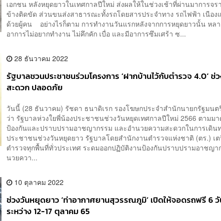
เอกชน หลังหยุดยาวในเทศกาลปีใหม่ ส่งผลให้ในช่วงเช้าที่ผ่านมาการจร
ข้างติดขัด ส่วนขนส่งสาธารณะทั้งรถโดยสารประจำทาง รถไฟฟ้า เนือง
ด้วยผู้คน อย่างไรก็ตาม การทำงานวันแรกหลังจากการหยุดยาวนั้น หลา
อาการไม่อยากทำงาน ไม่คึกคัก เบื่อ และมีอาการซึมเศร้า ซ...
28 ธันวาคม 2022
รัฐบาลชวนประชาชนร่วมโครงการ ‘ฝากบ้านไว้กับตำรวจ 4.0’ ช่วง
สะดวก ปลอดภัย
วันนี้ (28 ธันวาคม) รัชดา ธนาดิเรก รองโฆษกประจำสำนักนายกรัฐมนตรี
ว่า รัฐบาลห่วงใยพี่น้องประชาชนช่วงวันหยุดเทศกาลปีใหม่ 2566 ตามม
ป้องกันและปราบปรามอาชญากรรม และอำนวยความสะดวกในการเดินทา
ประชาชนช่วงวันหยุดยาว รัฐบาลโดยสำนักงานตำรวจแห่งชาติ (ตร.) เตร
ตำรวจทุกพื้นที่ทั่วประเทศ ระดมออกปฏิบัติงานป้องกันปราบปรามอาชญ
นวยควา...
10 ตุลาคม 2022
ช่วงวันหยุดยาว ‘ท่าอากาศยานสุวรรณภูมิ’ เปิดให้จอดรถฟรี 6 ว
ระหว่าง 12-17 ตุลาคม 65