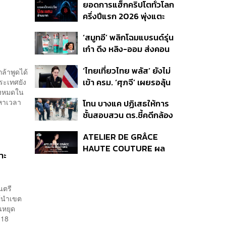
ยอดการแฮ็กคริปโตทั่วโลก
ไม่เสียเปรียบเวทีโลก หลัง
ครึ่งปีแรก 2026 พุ่งแตะ
กัมพูชายื่น UN รับรอง
4.4 หมื่นล้านบาท
MOU43
‘สมูทอี’ พลิกโฉมแบรนด์รุ่น
เก๋า ดึง หลิง-ออม ส่งคอน
เทนต์ซีรีส์แนวตั้ง สู้ตลาด
‘ไทยเที่ยวไทย พลัส’ ยังไม่
สกินแคร์ชะลอตัว
ล้าพูดได้
เข้า ครม. ‘ศุภจี’ เผยรอลุ้น
ระเทศยัง
ั้งหมดใน
งบ ชี้มาตรการต้องไม่
 หาเวลา
โทน บางแค ปฏิเสธให้การ
กระจุกตัว
ชั้นสอบสวน ตร.ชี้คดีกล้อง
ส่องพระมีผู้เสียหายทะลุ
ATELIER DE GRÂCE
40 ราย ไม่เกี่ยวคดีมาดาม
HAUTE COUTURE ผล
เก่ง
าะ
งาน “ผ้าไหมมัดหมี่” จาก 7
ดีไซเนอร์ระดับตำนานของ
ประเทศไทย
นตรี
ู้นำเขต
นหยุด
-18