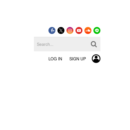
LOG IN
SIGN UP