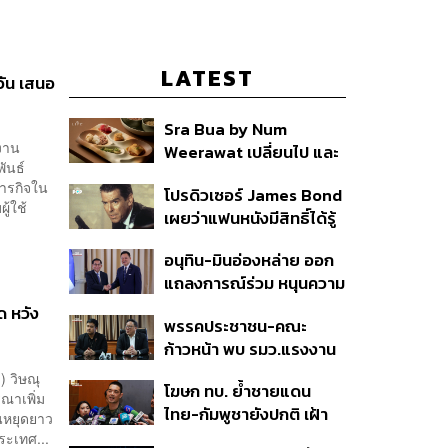
LATEST
วัน เสนอ
Sra Bua by Num
งงาน
Weerawat เปลี่ยนไป และ
ันธ์
นี่คือเหตุผลที่เราควรกลับ
ภารกิจใน
โปรดิวเซอร์ James Bond
ไปอีกครั้ง
ู้ใช้
เผยว่าแฟนหนังมีสิทธิ์ได้รู้
ว่าใครจะมารับบทนำช่วง
อนุทิน-มินอ่องหล่าย ออก
ปลายปีนี้
แถลงการณ์ร่วม หนุนความ
ร่วมมือรอบด้าน ยกระดับ
ด หวัง
พรรคประชาชน-คณะ
ปราบอาชญากรรมข้าม
ก้าวหน้า พบ รมว.แรงงาน
ชาติ แก้ปัญหาหมอกควัน-
ติดตามคดีแรงงานเก็บ
มลพิษทางน้ำ
) วิษณุ
โฆษก ทบ. ย้ำชายแดน
เบอร์รีฟินแลนด์
รณาเพิ่ม
ไทย-กัมพูชายังปกติ เฝ้า
ันหยุดยาว
ระวัง 24 ชั่วโมง มั่นใจไทย
ระเทศ...