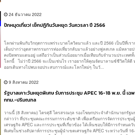
24 ธันวาคม 2022
ปักหมุดเที่ยว! เช็กปฏิทินวันหยุด วันควรลา ปี 2566
โลกผ่านพ้นกับวิกฤตการแพร่ระบาดโควิดมาแล้ว และปี 2566 เป็นปีที่เราก
เต็มปากว่าอุตสาหกรรมการท่องเที่ยวกลับมาแล้วอย่างฟูลสเกล แม้หลายป
คงปิดพรมแดนอยู่ แต่ถือว่าเป็นส่วนน้อยมากเมื่อเทียบกับจำนวนประเทศท
โลกนี้ ไม่ว่าปี 2566 จะเป็นเช่นไร เราอยากให้คุณจัดบาลานซ์ชีวิตให้ดี
ออกเดินทางไปพบเจอประสบการณ์และโลกใหม่ๆ ในวั...
9 สิงหาคม 2022
รัฐบาลเคาะวันหยุดพิเศษ รับการประชุม APEC 16-18 พ.ย. นี้ เฉพ
กทม.-ปริมณฑล
วานนี้ (8 สิงหาคม) ไตรศุลี ไตรสรณกุล รองโฆษกประจำสำนักนายกรัฐม
กล่าวว่า ที่ประชุมคณะกรรมการระดับชาติ เพื่อเตรียมการจัดการประชุมผ
เศรษฐกิจ APEC และการประชุมที่เกี่ยวข้อง ได้เห็นชอบให้มีการกำหนดวั
พิเศษในช่วงสัปดาห์การประชุมผู้นำเขตเศรษฐกิจ APEC ระหว่างวันที่ 16