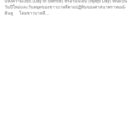
แห่งความเงียบ (Day of Silence) หรือวันนเยปิ (Nyepi Day) ที่ถือเป็น
วันปีใหม่และวันหยุดของชาวบาหลีตามปฏิทินของศาสนาพราหมณ์-
ฮินดู โดยชาวบาหลี...